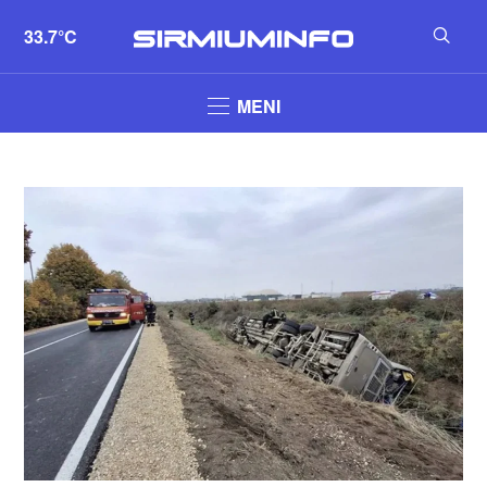
33.7°C
MENI