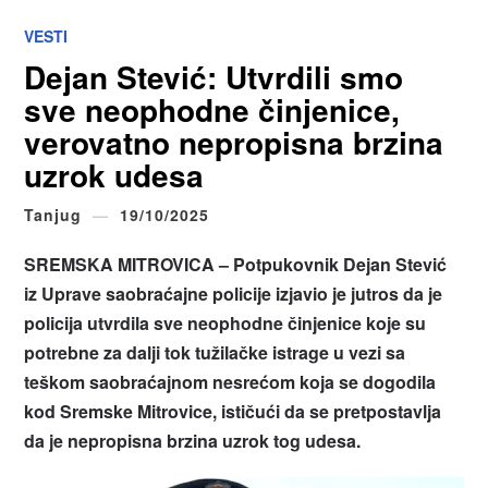
VESTI
Dejan Stević: Utvrdili smo
sve neophodne činjenice,
verovatno nepropisna brzina
uzrok udesa
Tanjug
19/10/2025
SREMSKA MITROVICA – Potpukovnik Dejan Stević
iz Uprave saobraćajne policije izjavio je jutros da je
policija utvrdila sve neophodne činjenice koje su
potrebne za dalji tok tužilačke istrage u vezi sa
teškom saobraćajnom nesrećom koja se dogodila
kod Sremske Mitrovice, ističući da se pretpostavlja
da je nepropisna brzina uzrok tog udesa.