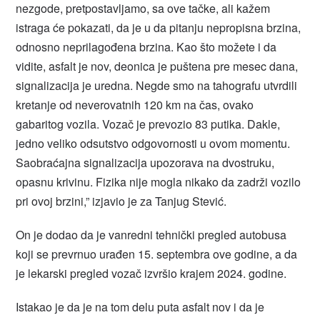
nezgode, pretpostavljamo, sa ove tačke, ali kažem
istraga će pokazati, da je u da pitanju nepropisna brzina,
odnosno neprilagođena brzina. Kao što možete i da
vidite, asfalt je nov, deonica je puštena pre mesec dana,
signalizacija je uredna. Negde smo na tahografu utvrdili
kretanje od neverovatnih 120 km na čas, ovako
gabaritog vozila. Vozač je prevozio 83 putika. Dakle,
jedno veliko odsutstvo odgovornosti u ovom momentu.
Saobraćajna signalizacija upozorava na dvostruku,
opasnu krivinu. Fizika nije mogla nikako da zadrži vozilo
pri ovoj brzini,” izjavio je za Tanjug Stević.
On je dodao da je vanredni tehnički pregled autobusa
koji se prevrnuo urađen 15. septembra ove godine, a da
je lekarski pregled vozač izvršio krajem 2024. godine.
Istakao je da je na tom delu puta asfalt nov i da je