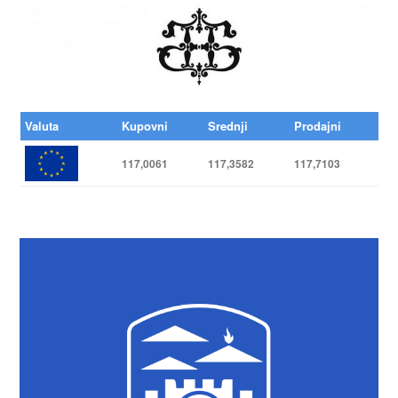
Valuta
Kupovni
Srednji
Prodajni
117,0061
117,3582
117,7103