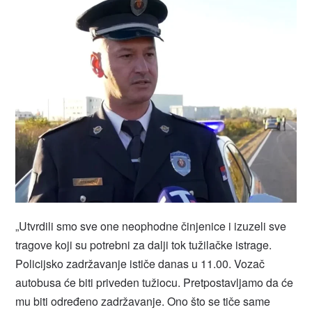
„Utvrdili smo sve one neophodne činjenice i izuzeli sve
tragove koji su potrebni za dalji tok tužilačke istrage.
Policijsko zadržavanje ističe danas u 11.00. Vozač
autobusa će biti priveden tužiocu. Pretpostavljamo da će
mu biti određeno zadržavanje. Ono što se tiče same