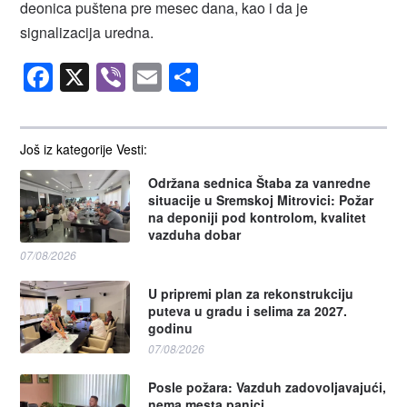
deonica puštena pre mesec dana, kao i da je
signalizacija uredna.
Facebook
X
Viber
Email
Share
Još iz kategorije Vesti:
Održana sednica Štaba za vanredne
situacije u Sremskoj Mitrovici: Požar
na deponiji pod kontrolom, kvalitet
vazduha dobar
07/08/2026
U pripremi plan za rekonstrukciju
puteva u gradu i selima za 2027.
godinu
07/08/2026
Posle požara: Vazduh zadovoljavajući,
nema mesta panici