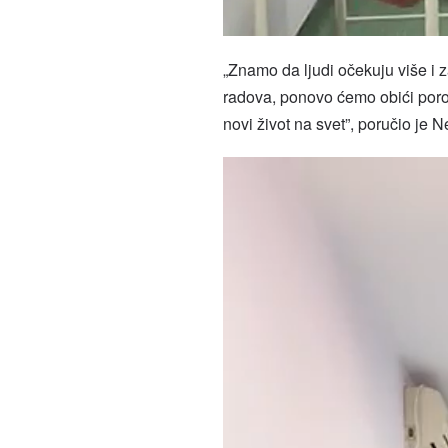
„Znamo da ljudi očekuju više i
radova, ponovo ćemo obići porod
novi život na svet”, poručio je 