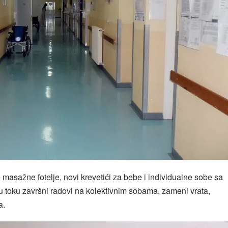
 masažne fotelje, novi krevetići za bebe i individualne sobe sa
oku završni radovi na kolektivnim sobama, zameni vrata,
a.