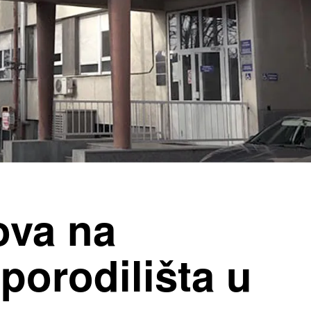
ova na
 porodilišta u