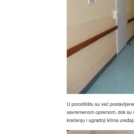
U porodilištu su već postavljene
savremenom opremom, dok su u t
krečenju i ugradnji klima uređaj