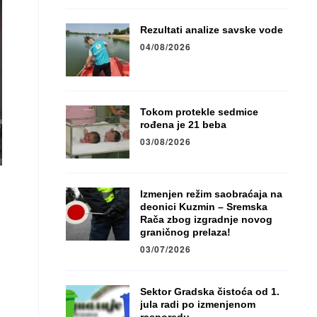
Rezultati analize savske vode
04/08/2026
Tokom protekle sedmice
rođena je 21 beba
03/08/2026
Izmenjen režim saobraćaja na
deonici Kuzmin – Sremska
Rača zbog izgradnje novog
graničnog prelaza!
03/07/2026
Sektor Gradska čistoća od 1.
jula radi po izmenjenom