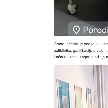
Gradonačelnik je podsetio i na d
poliklinike, gasifikaciju u više
Laćarku, kao i ulaganje od 1,5 mi