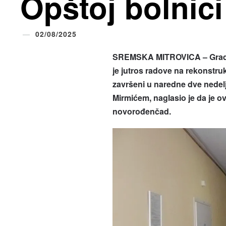
Opštoj bolnici
02/08/2025
SREMSKA MITROVICA – Gradon
je jutros radove na rekonstrukc
završeni u naredne dve nedel
Mirmićem, naglasio je da je ov
novorođenčad.