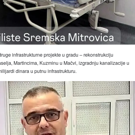
ruge infrastrukturne projekte u gradu – rekonstrukciju
 naselja, Martincima, Kuzminu u Mačvi, izgradnju kanalizacije u
lijardi dinara u putnu infrastrukturu.