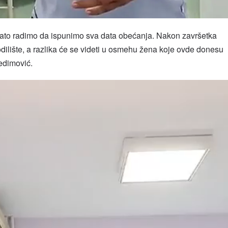
 zato radimo da ispunimo sva data obećanja. Nakon završetka
ilište, a razlika će se videti u osmehu žena koje ovde donesu
Nedimović.