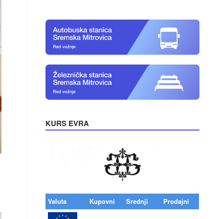
KURS EVRA
Valuta
Kupovni
Srednji
Prodajni