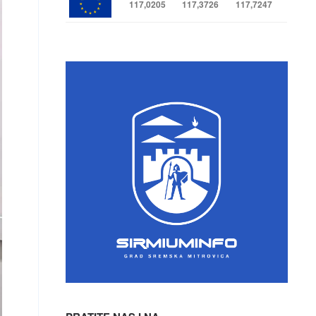
117,0205
117,3726
117,7247