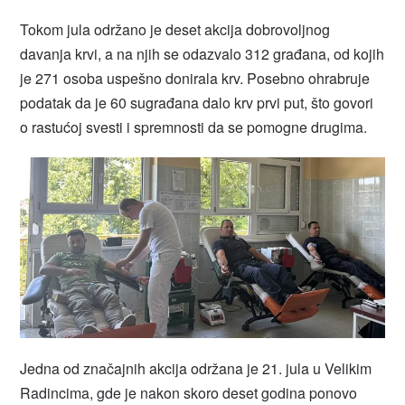
Tokom jula održano je deset akcija dobrovoljnog
davanja krvi, a na njih se odazvalo 312 građana, od kojih
je 271 osoba uspešno donirala krv. Posebno ohrabruje
podatak da je 60 sugrađana dalo krv prvi put, što govori
o rastućoj svesti i spremnosti da se pomogne drugima.
Jedna od značajnih akcija održana je 21. jula u Velikim
Radincima, gde je nakon skoro deset godina ponovo