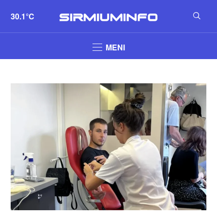
30.1°C
MENI