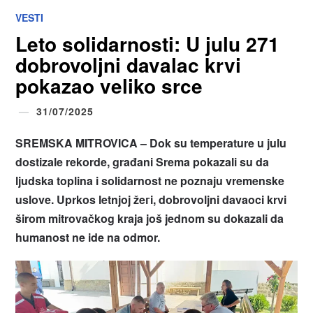
VESTI
Leto solidarnosti: U julu 271
dobrovoljni davalac krvi
pokazao veliko srce
31/07/2025
SREMSKA MITROVICA – Dok su temperature u julu
dostizale rekorde, građani Srema pokazali su da
ljudska toplina i solidarnost ne poznaju vremenske
uslove. Uprkos letnjoj žeгi, dobrovoljni davaoci krvi
širom mitrovačkog kraja još jednom su dokazali da
humanost ne ide na odmor.