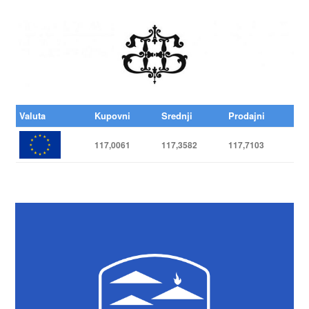
Valuta
Kupovni
Srednji
Prodajni
117,0061
117,3582
117,7103