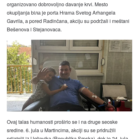
organizovano dobrovoljno davanje krvi. Mesto
okupljanja biла je portа Hramа Svetog Arhangela
Gavrila, a pored Radinčana, akciju su podržali i meštani
Bešenova i Stejanovaca.
Ovaj talas humanosti proširio se i na druge seoske
sredine. 6. jula u Martincima, akciji su se pridružili
prijatelji iz Ugljevika (Republika Srpska), dok je 24. jula