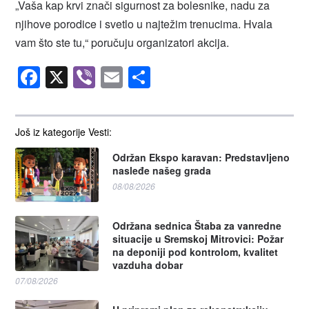
„Vaša kap krvi znači sigurnost za bolesnike, nadu za
njihove porodice i svetlo u najtežim trenucima. Hvala
vam što ste tu,“ poručuju organizatori akcija.
Facebook
X
Viber
Email
Share
Još iz kategorije Vesti:
Održan Ekspo karavan: Predstavljeno
nasleđe našeg grada
08/08/2026
Održana sednica Štaba za vanredne
situacije u Sremskoj Mitrovici: Požar
na deponiji pod kontrolom, kvalitet
vazduha dobar
07/08/2026