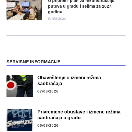
U pripremi plan za rekonstrukciju
puteva u gradu i selima za 2027.
godinu
07/08/2026
SERVISNE INFORMACIJE
Obaveštenje o izmeni režima
saobraćaja
07/08/2026
Privremene obustave i izmene režima
saobraćaja u gradu
06/08/2026