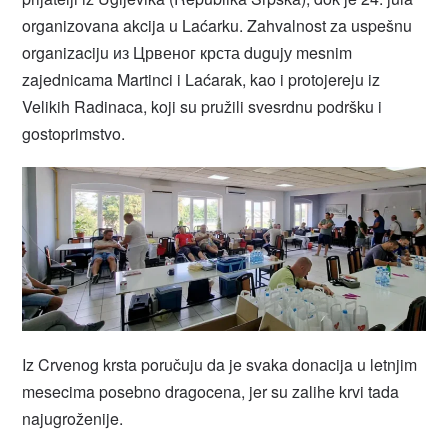
organizovana akcija u Laćarku. Zahvalnost za uspešnu
organizaciju из Црвеног крста dugujу mesnim
zajednicama Martinci i Laćarak, kao i protojereju iz
Velikih Radinaca, koji su pružili svesrdnu podršku i
gostoprimstvo.
Iz Crvenog krsta poručuju da je svaka donacija u letnjim
mesecima posebno dragocena, jer su zalihe krvi tada
najugroženije.