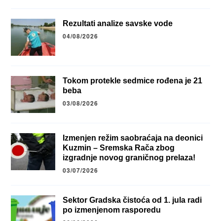
Rezultati analize savske vode
04/08/2026
Tokom protekle sedmice rođena je 21
beba
03/08/2026
Izmenjen režim saobraćaja na deonici
Kuzmin – Sremska Rača zbog
izgradnje novog graničnog prelaza!
03/07/2026
Sektor Gradska čistoća od 1. jula radi
po izmenjenom rasporedu