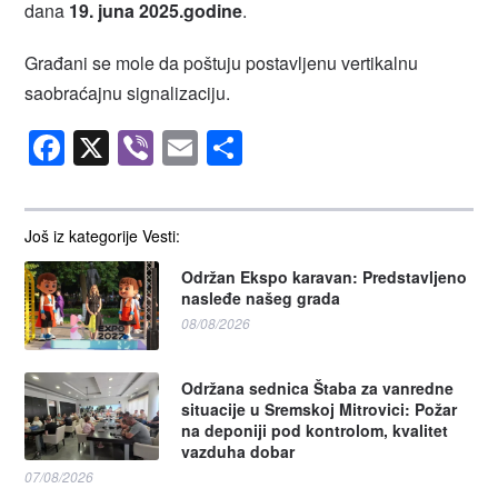
dana
19. juna 2025.godine
.
Građani se mole da poštuju postavljenu vertikalnu
saobraćajnu signalizaciju.
Facebook
X
Viber
Email
Share
Još iz kategorije Vesti:
Održan Ekspo karavan: Predstavljeno
nasleđe našeg grada
08/08/2026
Održana sednica Štaba za vanredne
situacije u Sremskoj Mitrovici: Požar
na deponiji pod kontrolom, kvalitet
vazduha dobar
07/08/2026