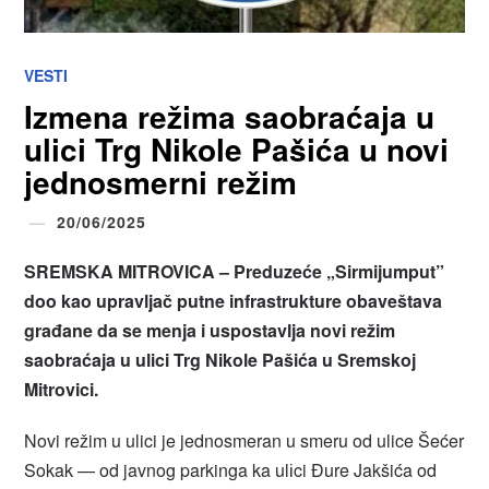
VESTI
Izmena režima saobraćaja u
ulici Trg Nikole Pašića u novi
jednosmerni režim
20/06/2025
SREMSKA MITROVICA – Preduzeće „Sirmijumput”
doo kao upravljač putne infrastrukture obaveštava
građane da se menja i uspostavlja novi režim
saobraćaja u ulici Trg Nikole Pašića u Sremskoj
Mitrovici.
Novi režim u ulici je jednosmeran u smeru od ulice Šećer
Sokak — od javnog parkinga ka ulіci Đure Jakšića od