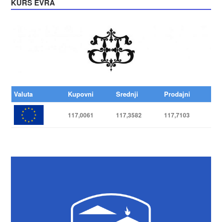
KURS EVRA
Valuta
Kupovni
Srednji
Prodajni
117,0061
117,3582
117,7103