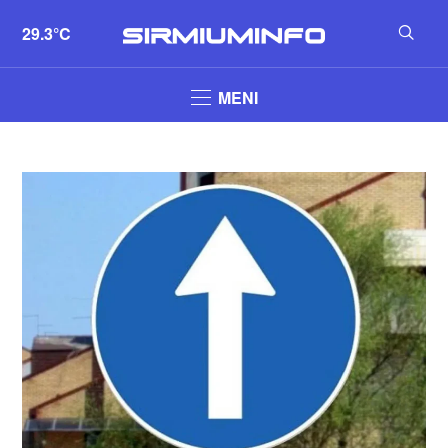
29.3°C
MENI