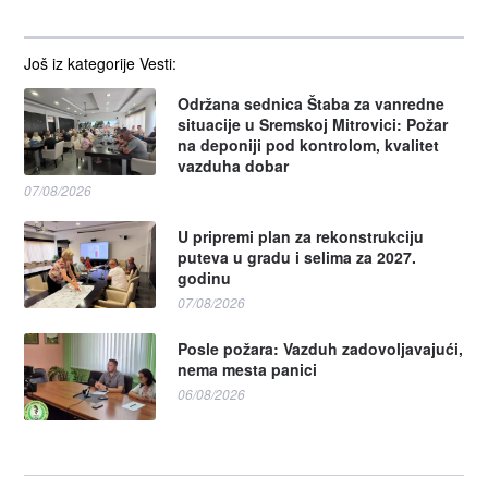
Još iz kategorije Vesti:
Održana sednica Štaba za vanredne
situacije u Sremskoj Mitrovici: Požar
na deponiji pod kontrolom, kvalitet
vazduha dobar
07/08/2026
U pripremi plan za rekonstrukciju
puteva u gradu i selima za 2027.
godinu
07/08/2026
Posle požara: Vazduh zadovoljavajući,
nema mesta panici
06/08/2026