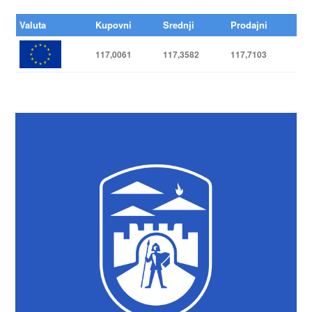
Valuta
Kupovni
Srednji
Prodajni
117,0061
117,3582
117,7103