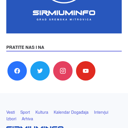
PRATITE NAS I NA
facebook
twitter
instagram
youtube
Vesti
Sport
Kultura
Kalendar Događaja
Intervjui
Izbori
Arhiva