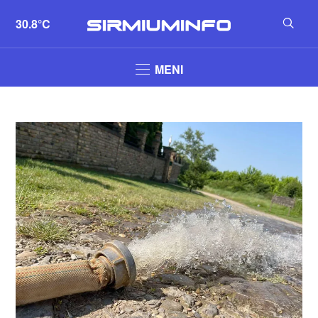
30.8°C
MENI