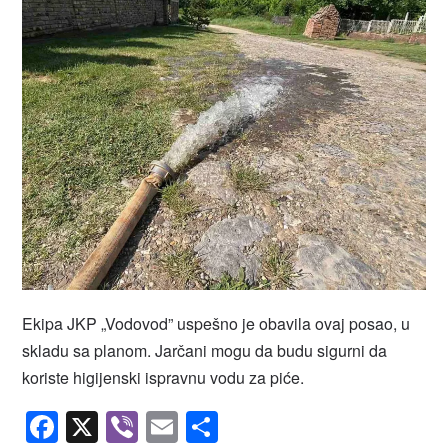
Ekipa JKP „Vodovod” uspešno je obavila ovaj posao, u
skladu sa planom. Jarčani mogu da budu sigurni da
koriste higijenski ispravnu vodu za piće.
Facebook
X
Viber
Email
Share