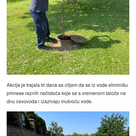
Akcija je trajala tri dana sa ciljem da se iz vode eliminišu
primese raznih nečistoća koje se s vremenom talože na
dnu cevovoda i izazivaju mutnoću vode.