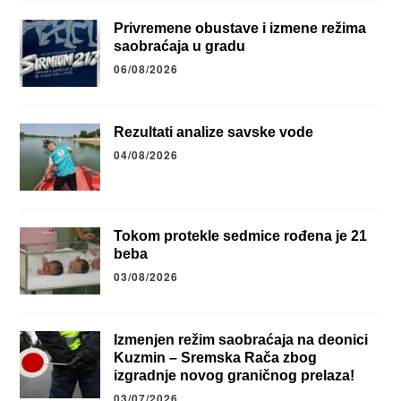
Privremene obustave i izmene režima
saobraćaja u gradu
06/08/2026
Rezultati analize savske vode
04/08/2026
Tokom protekle sedmice rođena je 21
beba
03/08/2026
Izmenjen režim saobraćaja na deonici
Kuzmin – Sremska Rača zbog
izgradnje novog graničnog prelaza!
03/07/2026