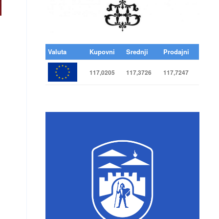
Valuta
Kupovni
Srednji
Prodajni
117,0205
117,3726
117,7247