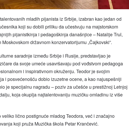
alentovanih mladih pijanista iz Srbije, izabran kao jedan od
učesnika koji su dobili priliku da učestvuju na majstorskom
ijih pijanistkinja i pedagoškinja današnjice – Natalije Trul,
 Moskovskom državnom konzervatorijumu „Čajkovski”.
lturne saradnje između Srbije i Rusije, predstavljao je
muzičare da svoje umeće usavršavaju pod vođstvom pedagoga
esionalnom i inspirativnom okruženju. Teodor je svojim
ja i posvećenošću dobio izuzetne ocene, a kao najuspešniji
io je specijalnu nagradu – poziv za učešće u prestižnoj Letnjoj
alju, koja okuplja najtalentovaniju muzičku omladinu iz više
 veliko lično postignuće mladog Teodora, već i značajno
zovanja koji pruža Muzička škola Petar Krančević.