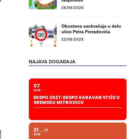
rasporedu
26/06/2026
Obustava saobraćaja u delu
ulice Petra Preradovića
22/06/2026
NAJAVA DOGAĐAJA
07
AVG
EKSPO 2027: EKSPO KARAVAN STIŽE U
SREMSKU MITROVICU
21
22
AVG