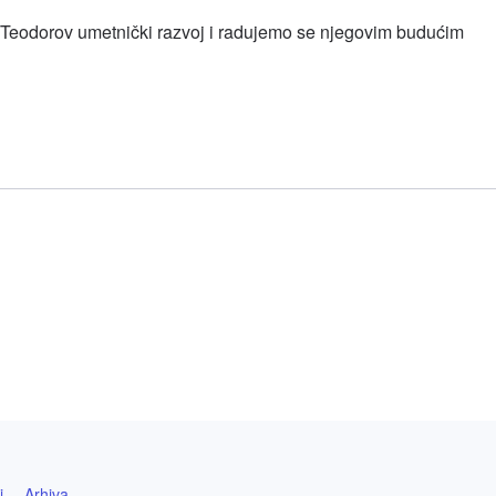
 Teodorov umetnički razvoj i radujemo se njegovim budućim
l
hare
i
Arhiva