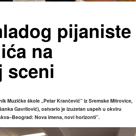
ladog pijaniste
ića na
 sceni
Muzičke škole „Petar Krančević” iz Sremske Mitrovice,
šanka Gavrilović), ostvario je izuzetan uspeh u okviru
va–Beograd: Nova imena, novi horizonti”.