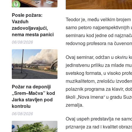
Posle požara:
Teodor je, među velikim brojem t
Vazduh
samo petoro najperspektivnijih 
zadovoljavajući,
nema mesta panici
seminaru kod jedne od najznačajn
06/08/2026
redovnog profesora na čuvenom
Ovaj seminar, održan u okviru ku
jedinstvenu priliku za mlade 
svetskog formata, u visoko prof
muzikalitetom, zrelošću izvođen
Požar na deponiji
polaznik programa za klavir, dob
„Srem–Mačva” kod
školi „Nova imena“ u gradu Suzd
Jarka stavljen pod
zemalja.
kontrolu
06/08/2026
Ovaj uspeh predstavlja ne samo
priznanje za rad i kvalitet obra