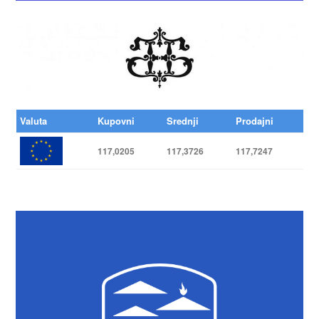
Valuta
Kupovni
Srednji
Prodajni
117,0205
117,3726
117,7247