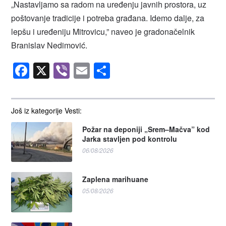
„Nastavljamo sa radom na uređenju javnih prostora, uz
poštovanje tradicije i potreba građana. Idemo dalje, za
lepšu i uređeniju Mitrovicu,” naveo je gradonačelnik
Branislav Nedimović.
Facebook
X
Viber
Email
Share
Još iz kategorije Vesti:
Požar na deponiji „Srem–Mačva” kod
Jarka stavljen pod kontrolu
06/08/2026
Zaplena marihuane
05/08/2026