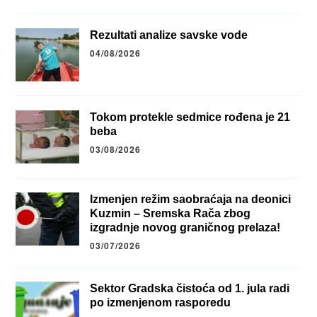
Rezultati analize savske vode
04/08/2026
Tokom protekle sedmice rođena je 21
beba
03/08/2026
Izmenjen režim saobraćaja na deonici
Kuzmin – Sremska Rača zbog
izgradnje novog graničnog prelaza!
03/07/2026
Sektor Gradska čistoća od 1. jula radi
po izmenjenom rasporedu