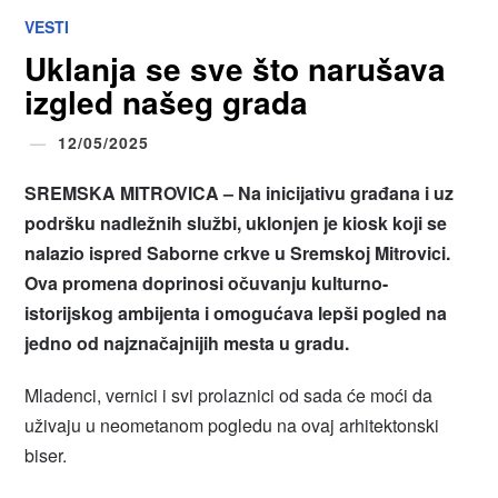
VESTI
Uklanja se sve što narušava
izgled našeg grada
12/05/2025
SREMSKA MITROVICA – Na inicijativu građana i uz
podršku nadležnih službi, uklonjen je kiosk koji se
nalazio ispred Saborne crkve u Sremskoj Mitrovici.
Ova promena doprinosi očuvanju kulturno-
istorijskog ambijenta i omogućava lepši pogled na
jedno od najznačajnijih mesta u gradu.
Mladenci, vernici i svi prolaznici od sada će moći da
uživaju u neometanom pogledu na ovaj arhitektonski
biser.