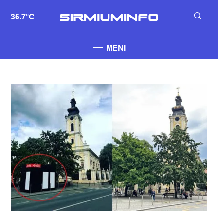
36.7°C
MENI