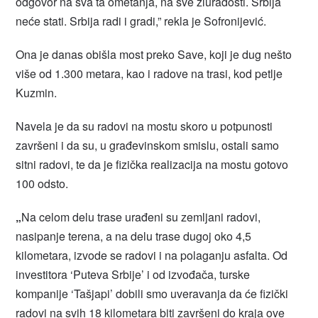
odgovor na sva ta ometanja, na sve zluradosti. Srbija
neće stati. Srbija radi i gradi,” rekla je Sofronijević.
Ona je danas obišla most preko Save, koji je dug nešto
više od 1.300 metara, kao i radove na trasi, kod petlje
Kuzmin.
Navela je da su radovi na mostu skoro u potpunosti
završeni i da su, u građevinskom smislu, ostali samo
sitni radovi, te da je fizička realizacija na mostu gotovo
100 odsto.
„
Na celom delu trase urađeni su zemljani radovi,
nasipanje terena, a na delu trase dugoj oko 4,5
kilometara, izvode se radovi i na polaganju asfalta. Od
investitora ‘Puteva Srbije’ i od izvođača, turske
kompanije ‘Tašjapi’ dobili smo uveravanja da će fizički
radovi na svih 18 kilometara biti završeni do kraja ove