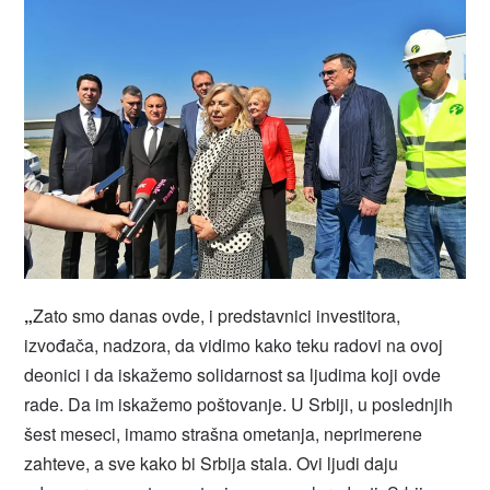
„
Zato smo danas ovde, i predstavnici investitora,
izvođača, nadzora, da vidimo kako teku radovi na ovoj
deonici i da iskažemo solidarnost sa ljudima koji ovde
rade. Da im iskažemo poštovanje. U Srbiji, u poslednjih
šest meseci, imamo strašna ometanja, neprimerene
zahteve, a sve kako bi Srbija stala. Ovi ljudi daju