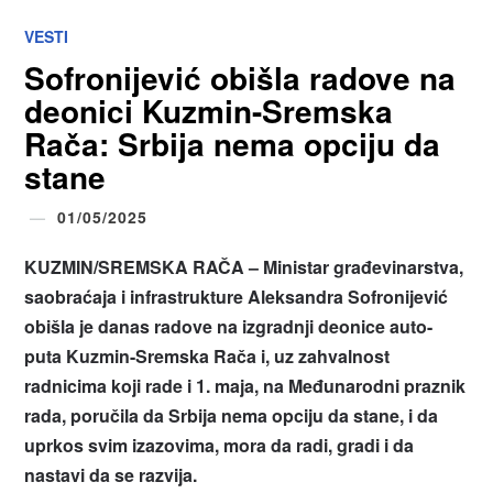
VESTI
Sofronijević obišla radove na
deonici Kuzmin-Sremska
Rača: Srbija nema opciju da
stane
01/05/2025
KUZMIN/SREMSKA RA
ČA – Ministar građevinarstva,
saobraćaja i infrastrukture Aleksandra Sofronijević
obišla je danas radove na izgradnji deonice auto-
puta Kuzmin-Sremska Rača i, uz zahvalnost
radnicima koji rade i 1. maja, na Međunarodni praznik
rada, poručila da Srbija nema opciju da stane, i da
uprkos svim izazovima, mora da radi, gradi i da
nastavi da se razvija.