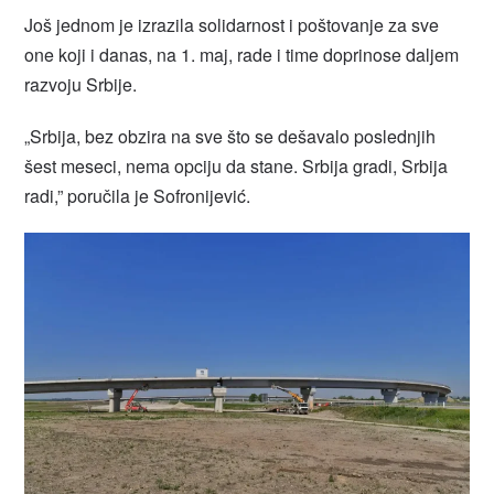
Još jednom je izrazila solidarnost i poštovanje za sve
one koji i danas, na 1. maj, rade i time doprinose daljem
razvoju Srbije.
„Srbija, bez obzira na sve što se dešavalo poslednjih
šest meseci, nema opciju da stane. Srbija gradi, Srbija
radi,” poručila je Sofronijević.