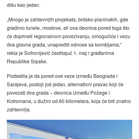
dišu kao jedan.
„Mnogo je zahtevnijih projekata, brdsko-planinskih, gde
gradimo tunele, mostove, ali ova deonica pored toga što
će doprineti regionalnom povezivanju, omogućiće i vezu
dva glavna grada, unaprediti odnose sa komšijama,”
rekla je Sofronijević čestitajuć 1. maj i građanima
Republike Srpske.
Podsetila je da pored ove veze između Beograda i
Sarajeva, postoji još jedan, alternativni pravac koji će
povezati dva grada – deonica između Požege i
Kotromana, u dužini od 60 kilometara, koja će biti znatno
zahtevnija.