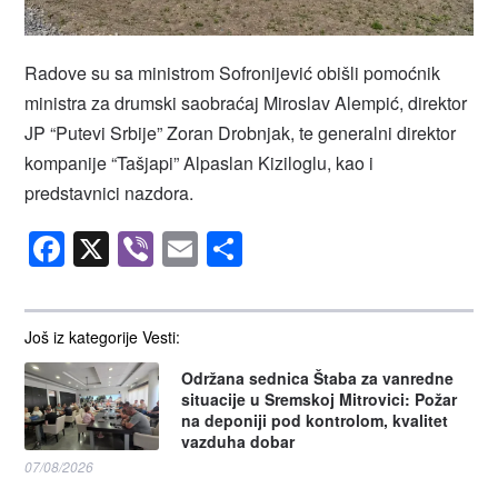
Radove su sa ministrom Sofronijević obišli pomoćnik
ministra za drumski saobraćaj Miroslav Alempić, direktor
JP “Putevi Srbije” Zoran Drobnjak, te generalni direktor
kompanije “Tašjapi” Alpaslan Kiziloglu, kao i
predstavnici nazdora.
Facebook
X
Viber
Email
Share
Još iz kategorije Vesti:
Održana sednica Štaba za vanredne
situacije u Sremskoj Mitrovici: Požar
na deponiji pod kontrolom, kvalitet
vazduha dobar
07/08/2026