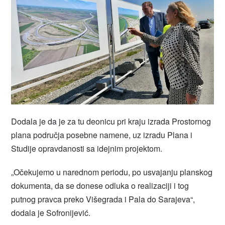
Dodala je da je za tu deonicu pri kraju izrada Prostornog
plana područja posebne namene, uz izradu Plana i
Studije opravdanosti sa idejnim projektom.
„Očekujemo u narednom periodu, po usvajanju planskog
dokumenta, da se donese odluka o realizaciji i tog
putnog pravca preko Višegrada i Pala do Sarajeva“,
dodala je Sofronijević.