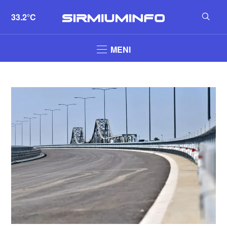
33.2°C
MENI