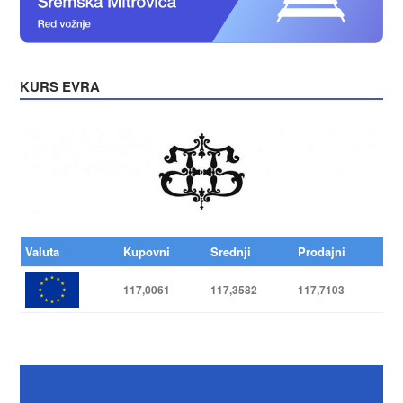
KURS EVRA
Valuta
Kupovni
Srednji
Prodajni
117,0061
117,3582
117,7103