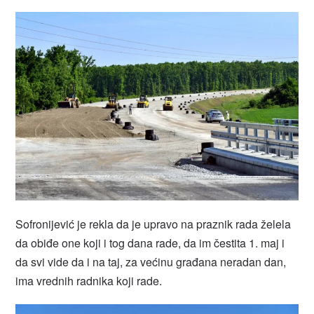
Sofronijević je rekla da je upravo na praznik rada želela
da obiđe one koji i tog dana rade, da im čestita 1. maj i
da svi vide da i na taj, za većinu građana neradan dan,
ima vrednih radnika koji rade.