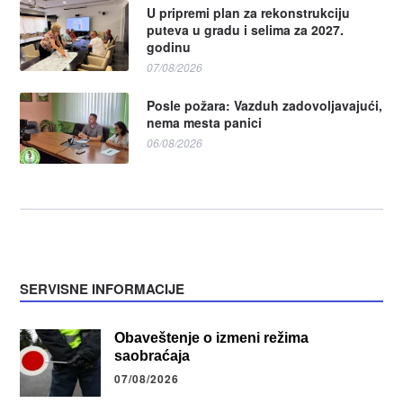
U pripremi plan za rekonstrukciju
puteva u gradu i selima za 2027.
godinu
07/08/2026
Posle požara: Vazduh zadovoljavajući,
nema mesta panici
06/08/2026
SERVISNE INFORMACIJE
Obaveštenje o izmeni režima
saobraćaja
07/08/2026