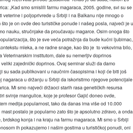
ca: „Kad smo smislili farmu magaraca, 2005. godine, svi su se
i veterine i poljoprivrede u Srbiji i na Balkanu nije mnogo o
što je on ovde deo turističke ponude i našeg posla, najveći je 
mo nauku, stručnjake da proučavaju magarce. Osim onoga što
pularizacija, što je sve veća potražnja da bude kućni ljubimac,
 kontekstu mleka, a ne radne snage, kao što je to vekovima bilo,
 Veterinarskim institutom, dale su nemerljiv doprinos
š veliki zajednički doprinos. Ovaj seminar služi da damo
oji su sada publikovani u naučnim časopisima i koji će biti još
j nagaraca u držanju u Srbiji da iskoristimo njegove potencijale
ica. Mi smo najveći držaoci starih rasa genetičkih resursa
iri svinje mangulice, koje je profesor Gajić doneo ovde,
utem medija popularnost, tako da danas ima više od 10.000
 mast postalo je popularno zato što je apsolutno zdravo, a onda
e, brdskog konja i na kraju na farmu magaraca. Mi smo u Srbiji
ponosom ih pokazujemo i našim gostima u turističkoj ponudi, oni