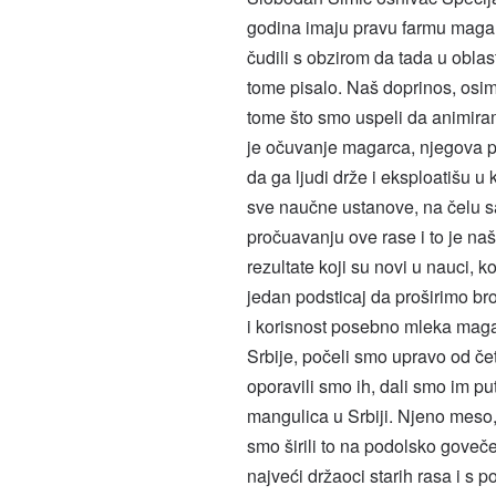
godina imaju pravu farmu magari
čudili s obzirom da tada u oblast
tome pisalo. Naš doprinos, osim 
tome što smo uspeli da animira
je očuvanje magarca, njegova po
da ga ljudi drže i eksploatišu u
sve naučne ustanove, na čelu sa
pročuavanju ove rase i to je na
rezultate koji su novi u nauci, k
jedan podsticaj da proširimo bro
i korisnost posebno mleka magar
Srbije, počeli smo upravo od čet
oporavili smo ih, dali smo im p
mangulica u Srbiji. Njeno meso,
smo širili to na podolsko goveč
najveći držaoci starih rasa i s 