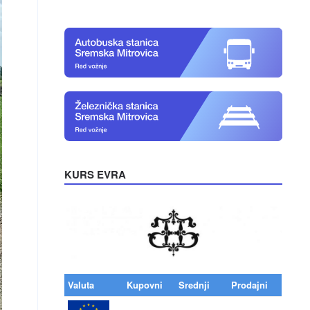
KURS EVRA
Valuta
Kupovni
Srednji
Prodajni