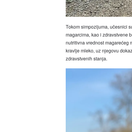
Tokom simpozijuma, učesnici su 
magarcima, kao i zdravstvene be
nutritivna vrednost magarećeg 
kravlje mleko, uz njegovu dokaz
zdravstvenih stanja.