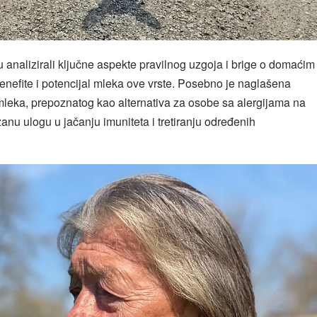
analizirali ključne aspekte pravilnog uzgoja i brige o domaćim
nefite i potencijal mleka ove vrste. Posebno je naglašena
mleka, prepoznatog kao alternativa za osobe sa alergijama na
anu ulogu u jačanju imuniteta i tretiranju određenih