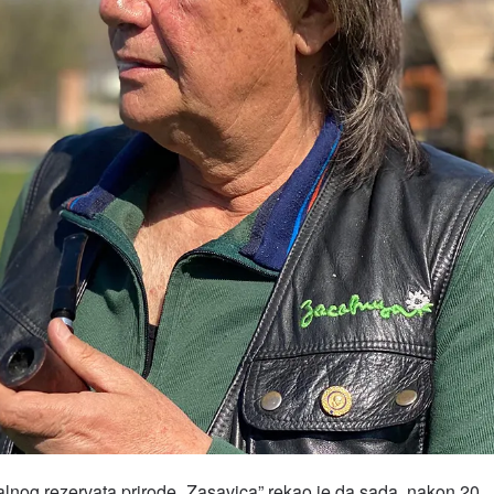
lnog rezervata prirode „Zasavica” rekao je da sada, nakon 20