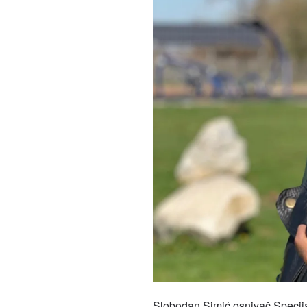
Slobodan Simić osnivač Specija