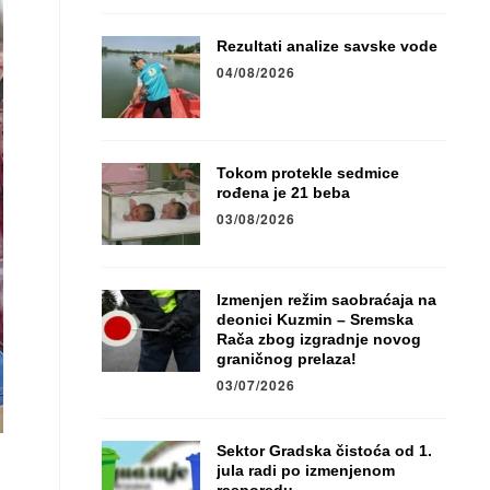
Rezultati analize savske vode
04/08/2026
Tokom protekle sedmice
rođena je 21 beba
03/08/2026
Izmenjen režim saobraćaja na
deonici Kuzmin – Sremska
Rača zbog izgradnje novog
graničnog prelaza!
03/07/2026
Sektor Gradska čistoća od 1.
jula radi po izmenjenom