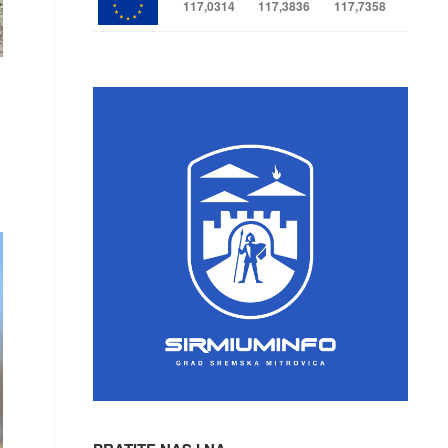
117,0314
117,3836
117,7358