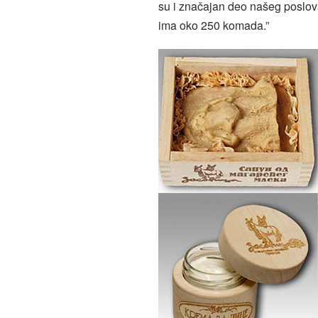
su i značajan deo našeg poslova
ima oko 250 komada.”