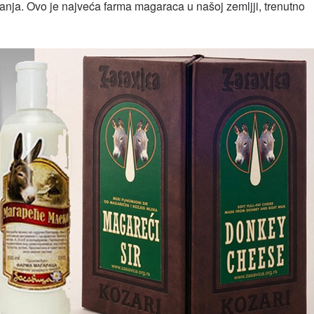
nja. Ovo je najveća farma magaraca u našoj zemljji, trenutno