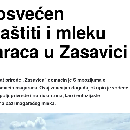
osvećen
aštiti i mleku
raca u Zasavici
at prirode „Zasavica” domaćin je Simpozijuma o
 domaćih magaraca. Ovaj značajan događaj okupio je vodeće
 poljoprivrede i nutricionizma, kao i entuzijaste
na bazi magarećeg mleka.