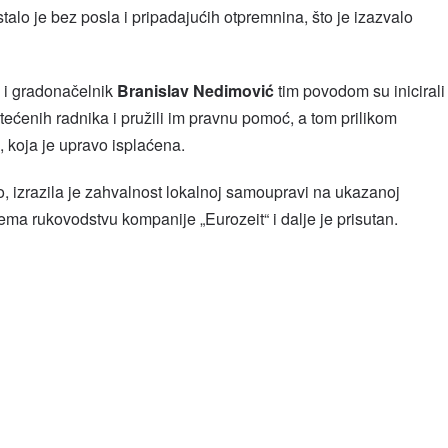
alo je bez posla i pripadajućih otpremnina, što je izazvalo
 i gradonačelnik
Branislav Nedimović
tim povodom su inicirali
ećenih radnika i pružili im pravnu pomoć, a tom prilikom
 koja je upravo isplaćena.
 izrazila je zahvalnost lokalnoj samoupravi na ukazanoj
prema rukovodstvu kompanije „Eurozeit“ i dalje je prisutan.
l
hare