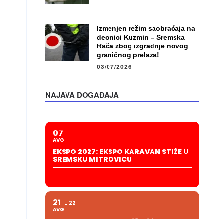
Izmenjen režim saobraćaja na
deonici Kuzmin – Sremska
Rača zbog izgradnje novog
graničnog prelaza!
03/07/2026
NAJAVA DOGAĐAJA
07
AVG
EKSPO 2027: EKSPO KARAVAN STIŽE U
SREMSKU MITROVICU
21
22
AVG