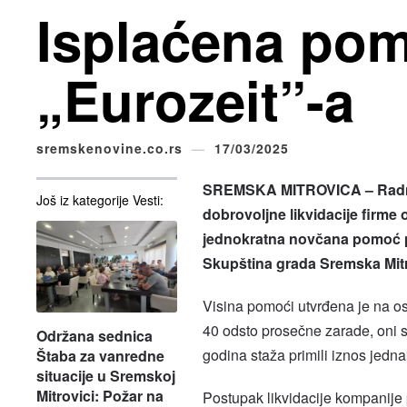
Isplaćena po
„Eurozeit”-a
sremskenovine.co.rs
17/03/2025
SREMSKA MITROVICA – Radnic
Još iz kategorije Vesti:
dobrovoljne likvidacije firme 
jednokratna novčana pomoć pr
Skupština grada Sremska Mitr
Visina pomoći utvrđena je na os
40 odsto prosečne zarade, oni s
Održana sednica
godina staža primili iznos jedn
Štaba za vanredne
situacije u Sremskoj
Mitrovici: Požar na
Postupak likvidacije kompanije 