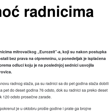
moć radnicima
ima mitrovačkog „Eurozeit”-a, koji su nakon postupka
ostali bez prava na otpremninu, u ponedeljak je isplaćena
ema odluci koju je na poslednjoj sednici usvojila
ovica.
novu radnog staža, pa su radnici sa do pet godina staža dobili
a pet do deset godina 76 odsto, dok su radnici sa preko deset
ak 120 odsto prosečne zarade.
pokrenut je u oktobru prošle godine i prate ga brojne