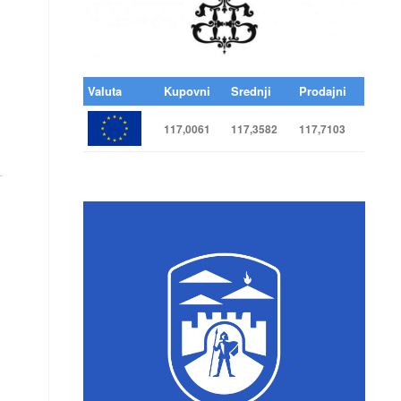
Valuta
Kupovni
Srednji
Prodajni
117,0061
117,3582
117,7103