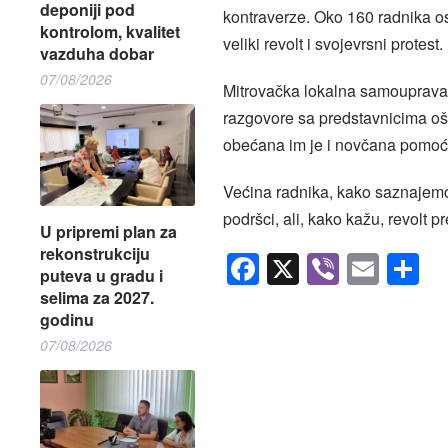
deponiji pod
kontraverze. Oko 160 radnika ost
kontrolom, kvalitet
veliki revolt i svojevrsni protest.
vazduha dobar
07/08/2026
Mitrovačka lokalna samouprava
razgovore sa predstavnicima ošt
obećana im je i novčana pomoć,
Većina radnika, kako saznajemo,
podršci, ali, kako kažu, revolt 
U pripremi plan za
rekonstrukciju
Facebook
X
Viber
Emai
S
puteva u gradu i
selima za 2027.
godinu
07/08/2026