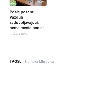
Posle požara:
Vazduh
zadovoljavajući,
nema mesta panici
06/08/2026
TAGS:
Sremska Mitrovica