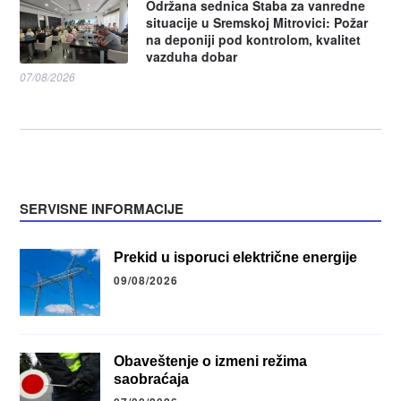
Održana sednica Štaba za vanredne
situacije u Sremskoj Mitrovici: Požar
na deponiji pod kontrolom, kvalitet
vazduha dobar
07/08/2026
SERVISNE INFORMACIJE
Prekid u isporuci električne energije
09/08/2026
Obaveštenje o izmeni režima
saobraćaja