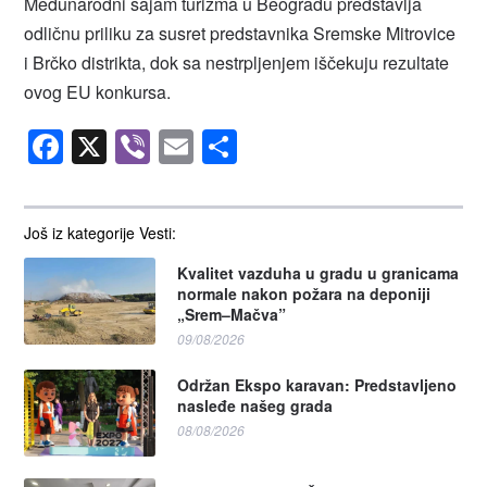
Međunarodni sajam turizma u Beogradu predstavlja
odličnu priliku za susret predstavnika Sremske Mitrovice
i Brčko distrikta, dok sa nestrpljenjem iščekuju rezultate
ovog EU konkursa.
Facebook
X
Viber
Email
Share
Još iz kategorije Vesti:
Kvalitet vazduha u gradu u granicama
normale nakon požara na deponiji
„Srem–Mačva”
09/08/2026
Održan Ekspo karavan: Predstavljeno
nasleđe našeg grada
08/08/2026