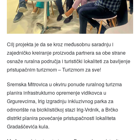
Cilj projekta je da se kroz međusobnu saradnju i
zajedničko kreiranje proizvoda partnera sa obe strane
osnaže ruralna područja i turistički lokaliteti za bavljenje
pristupačnim turizmom – Turizmom za sve!
Sremska Mitrovica u okviru ponude ruralnog turizma
planira infrastrukturno opremenje vidikovca u
Grgurevcima, Irig izgradnju inkluzivnog parka za
odmorište na biciklističkoj stazi Irig-Vrdnik, a Brčko
distrikt planira povećanje pristupačnosti lokaliteta
Gradaščevića kula.