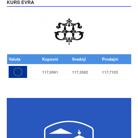
KURS EVRA
Valuta
Kupovni
Srednji
Prodajni
117,0061
117,3582
117,7103