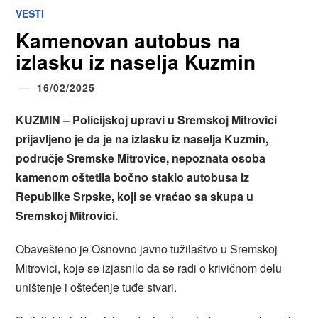
VESTI
Kamenovan autobus na
izlasku iz naselja Kuzmin
16/02/2025
KUZMIN – Policijskoj upravi u Sremskoj Mitrovici
prijavljeno je da je na izlasku iz naselja Kuzmin,
područje Sremske Mitrovice, nepoznata osoba
kamenom oštetila bočno staklo autobusa iz
Republike Srpske, koji se vraćao sa skupa u
Sremskoj Mitrovici.
Obavešteno je Osnovno javno tužilaštvo u Sremskoj
Mitrovici, koje se izjasnilo da se radi o krivičnom delu
uništenje i oštećenje tuđe stvari.