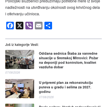
Policijski službenici preduzimaju potrebne mere iz svoje
nadležnosti na utvrđivanju okolnosti ovog krivičnog dela
i otkrivanju učinioca.
Facebook
X
Viber
Email
Share
Još iz kategorije Vesti:
Održana sednica Štaba za vanredne
situacije u Sremskoj Mitrovici: Požar
na deponiji pod kontrolom, kvalitet
vazduha dobar
07/08/2026
U pripremi plan za rekonstrukciju
puteva u gradu i selima za 2027.
godinu
07/08/2026