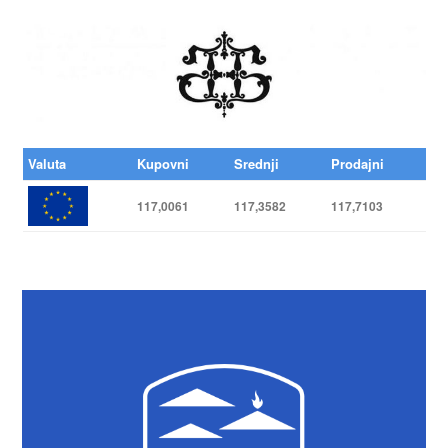
Valuta
Kupovni
Srednji
Prodajni
117,0061
117,3582
117,7103