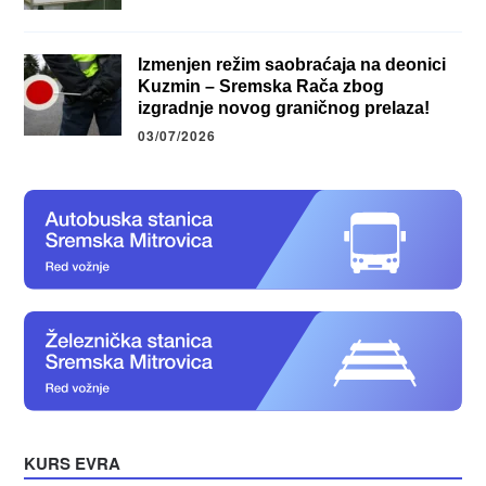
Izmenjen režim saobraćaja na deonici
Kuzmin – Sremska Rača zbog
izgradnje novog graničnog prelaza!
03/07/2026
KURS EVRA