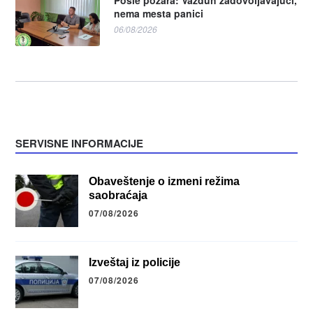
Posle požara: Vazduh zadovoljavajući,
nema mesta panici
06/08/2026
SERVISNE INFORMACIJE
Obaveštenje o izmeni režima
saobraćaja
07/08/2026
Izveštaj iz policije
07/08/2026