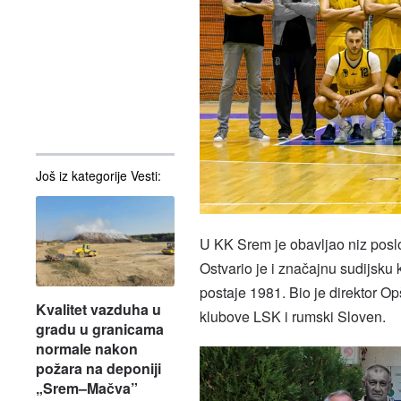
Još iz kategorije Vesti:
U KK Srem je obavljao niz poslov
Ostvario je i značajnu sudijsku 
postaje 1981. Bio je direktor Op
Kvalitet vazduha u
klubove LSK i rumski Sloven.
gradu u granicama
normale nakon
požara na deponiji
„Srem–Mačva”