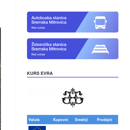
KURS EVRA
Valuta
Kupovni
Srednji
Prodajni