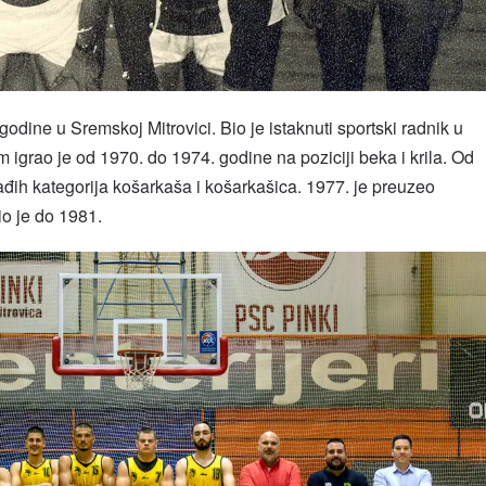
odine u Sremskoj Mitrovici. Bio je istaknuti sportski radnik u
 igrao je od 1970. do 1974. godine na poziciji beka i krila. Od
ađih kategorija košarkaša i košarkašica. 1977. je preuzeo
o je do 1981.