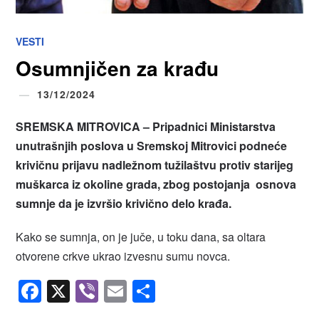
VESTI
Osumnjičen za krađu
13/12/2024
SREMSKA MITROVICA
–
Pripadnici Ministarstva
unutrašnjih poslova u Sremskoj Mitrovici podneće
krivičnu prijavu nadležnom tužilaštvu protiv starijeg
muškarca iz okoline grada, zbog postojanja osnova
sumnje da je izvršio krivično delo krađa.
Kako se sumnja, on je juče, u toku dana, sa oltara
otvorene crkve ukrao izvesnu sumu novca.
Facebook
X
Viber
Email
Share