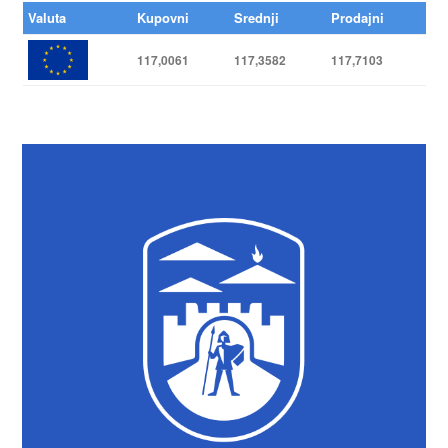
Valuta
Kupovni
Srednji
Prodajni
117,0061
117,3582
117,7103