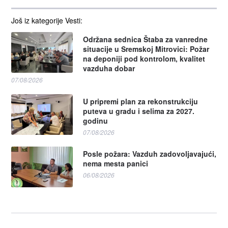
Još iz kategorije Vesti:
Održana sednica Štaba za vanredne
situacije u Sremskoj Mitrovici: Požar
na deponiji pod kontrolom, kvalitet
vazduha dobar
07/08/2026
U pripremi plan za rekonstrukciju
puteva u gradu i selima za 2027.
godinu
07/08/2026
Posle požara: Vazduh zadovoljavajući,
nema mesta panici
06/08/2026