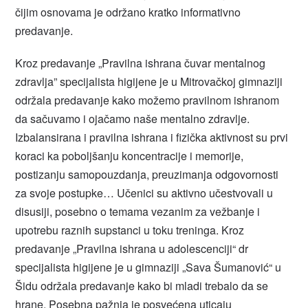
čijim osnovama je održano kratko informativno
predavanje.
Kroz predavanje „Pravilna ishrana čuvar mentalnog
zdravlja” specijalista higijene je u Mitrovačkoj gimnaziji
održala predavanje kako možemo pravilnom ishranom
da sačuvamo i ojačamo naše mentalno zdravlje.
Izbalansirana i pravilna ishrana i fizička aktivnost su prvi
koraci ka poboljšanju koncentracije i memorije,
postizanju samopouzdanja, preuzimanja odgovornosti
za svoje postupke… Učenici su aktivno učestvovali u
disusiji, posebno o temama vezanim za vežbanje i
upotrebu raznih supstanci u toku treninga. Kroz
predavanje „Pravilna ishrana u adolescenciji“ dr
specijalista higijene je u gimnaziji „Sava Šumanović“ u
Šidu održala predavanje kako bi mladi trebalo da se
hrane. Posebna pažnja je posvećena uticaju