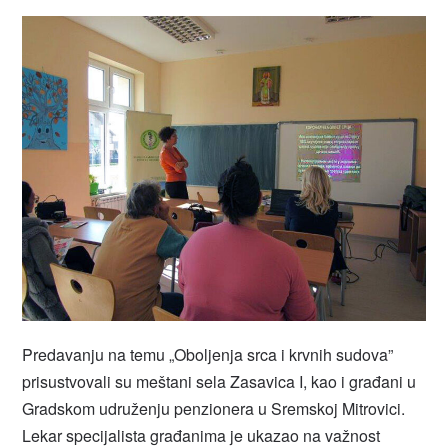
Predavanju na temu „Oboljenja srca i krvnih sudova”
prisustvovali su meštani sela Zasavica I, kao i građani u
Gradskom udruženju penzionera u Sremskoj Mitrovici.
Lekar specijalista građanima je ukazao na važnost