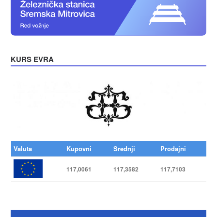
KURS EVRA
Valuta
Kupovni
Srednji
Prodajni
117,0061
117,3582
117,7103