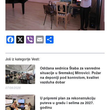
Facebook
X
Viber
Email
Share
Još iz kategorije Vesti:
Održana sednica Štaba za vanredne
situacije u Sremskoj Mitrovici: Požar
na deponiji pod kontrolom, kvalitet
vazduha dobar
07/08/2026
U pripremi plan za rekonstrukciju
puteva u gradu i selima za 2027.
godinu