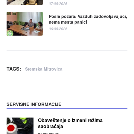
07/08/2026
Posle požara: Vazduh zadovoljavajući,
nema mesta panici
06/08/2026
TAGS:
Sremska Mitrovica
SERVISNE INFORMACIJE
Obaveštenje o izmeni režima
saobraćaja
07/08/2026