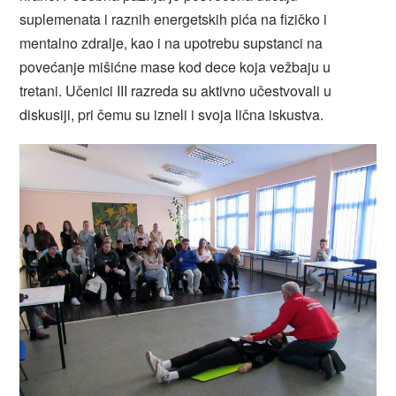
suplemenata i raznih energetskih pića na fizičko i
mentalno zdralje, kao i na upotrebu supstanci na
povećanje mišićne mase kod dece koja vežbaju u
tretani. Učenici III razreda su aktivno učestvovali u
diskusiji, pri čemu su izneli i svoja lična iskustva.