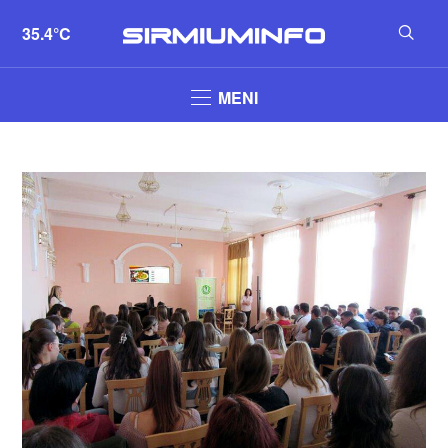
35.4°C
MENI