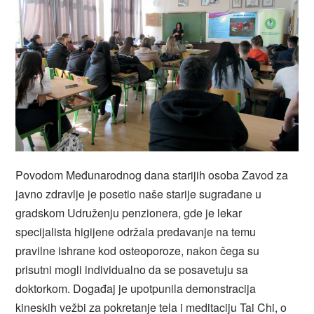
Povodom Međunarodnog dana starijih osoba Zavod za
javno zdravlje je posetio naše starije sugrađane u
gradskom Udruženju penzionera, gde je lekar
specijalista higijene održala predavanje na temu
pravilne ishrane kod osteoporoze, nakon čega su
prisutni mogli individualno da se posavetuju sa
doktorkom. Događaj je upotpunila demonstracija
kineskih vežbi za pokretanje tela i meditaciju Tai Chi, o