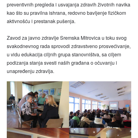
preventivnih pregleda i usvajanja zdravih životnih navika
kao što su pravilna ishrana, redovno bavljenje fizičkom
aktivnošću i prestanak pušenja.
Zavod za javno zdravlje Sremska Mitrovica u toku svog
svakodnevnog rada sprovodi zdravstveno prosvećivanje,
u vidu edukacija ciljnih grupa stanovništva, sa ciljem
podizanja stanja svesti naših građana o očuvanju i
unapređenju zdravlja.