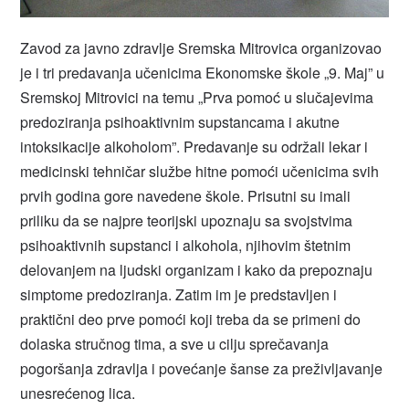
Zavod za javno zdravlje Sremska Mitrovica organizovao
je i tri predavanja učenicima Ekonomske škole „9. Maj” u
Sremskoj Mitrovici na temu „Prva pomoć u slučajevima
predoziranja psihoaktivnim supstancama i akutne
intoksikacije alkoholom”. Predavanje su održali lekar i
medicinski tehničar službe hitne pomoći učenicima svih
prvih godina gore navedene škole. Prisutni su imali
priliku da se najpre teorijski upoznaju sa svojstvima
psihoaktivnih supstanci i alkohola, njihovim štetnim
delovanjem na ljudski organizam i kako da prepoznaju
simptome predoziranja. Zatim im je predstavljen i
praktični deo prve pomoći koji treba da se primeni do
dolaska stručnog tima, a sve u cilju sprečavanja
pogoršanja zdravlja i povećanje šanse za preživljavanje
unesrećenog lica.