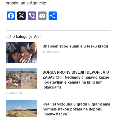
prostorijama Agencije.
Facebook
X
Viber
Email
Share
Još iz kategorije Vesti:
Uhapšen zbog sumnje u tešku krađu
10/08/2026
BORBA PROTIV DIVLJIH DEPONIJA U
ZASAVICI II: Nedimović najavio kazne
i postavljanje kamera na kritičnim
lokacijama
10/08/2026
Kvalitet vazduha u gradu u granicama
normale nakon požara na deponiji
„Srem–Mačva”