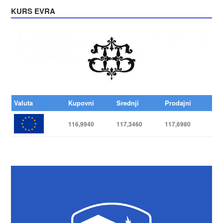
KURS EVRA
Valuta
Kupovni
Srednji
Prodajni
116,9940
117,3460
117,6980