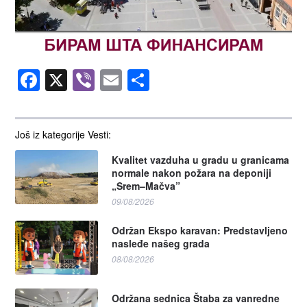
Facebook
X
Viber
Email
Share
Još iz kategorije Vesti:
Kvalitet vazduha u gradu u granicama
normale nakon požara na deponiji
„Srem–Mačva”
09/08/2026
Održan Ekspo karavan: Predstavljeno
nasleđe našeg grada
08/08/2026
Održana sednica Štaba za vanredne