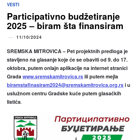
VESTI
Participativno budžetiranje
2025 – biram šta finansiram
11/10/2024
SREMSKA MITROVICA – Pet projektnih predloga je
stavljeno na glasanje koje će se obaviti od 9. do 17.
oktobra, putem onlajn aplikacije na internet stranici
Grada
www.sremskamitrovica.rs
ili putem mejla
biramstafinasiram2024@sremskamitrovica.org.rs
i u
uslužnom centru Gradske kuće putem glasačkih
listića
.