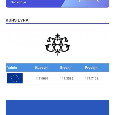
KURS EVRA
Valuta
Kupovni
Srednji
Prodajni
117,0061
117,3582
117,7103