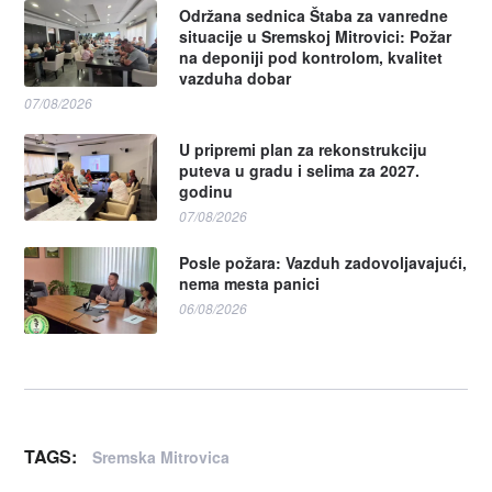
Održana sednica Štaba za vanredne
situacije u Sremskoj Mitrovici: Požar
na deponiji pod kontrolom, kvalitet
vazduha dobar
07/08/2026
U pripremi plan za rekonstrukciju
puteva u gradu i selima za 2027.
godinu
07/08/2026
Posle požara: Vazduh zadovoljavajući,
nema mesta panici
06/08/2026
TAGS:
Sremska Mitrovica