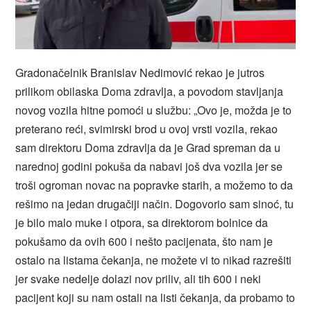
Gradonačelnik Branislav Nedimović rekao je jutros
prilikom obilaska Doma zdravlja, a povodom stavljanja
novog vozila hitne pomoći u službu: „Ovo je, možda je to
preterano reći, svimirski brod u ovoj vrsti vozila, rekao
sam direktoru Doma zdravlja da je Grad spreman da u
narednoj godini pokuša da nabavi još dva vozila jer se
troši ogroman novac na popravke starih, a možemo to da
rešimo na jedan drugačiji način. Dogovorio sam sinoć, tu
je bilo malo muke i otpora, sa direktorom bolnice da
pokušamo da ovih 600 i nešto pacijenata, što nam je
ostalo na listama čekanja, ne možete vi to nikad razrešiti
jer svake nedelje dolazi nov priliv, ali tih 600 i neki
pacijent koji su nam ostali na listi čekanja, da probamo to