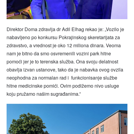
Direktor Doma zdravlja dr Adil Elhag rekao je: „Vozilo je
nabavljeno po konkursu Pokrajinskog skeretarijata za
zdravstvo, a vrednost je oko 12 miliona dinara. Veoma
nam je bitno da smo osvremenili vozini park hitne
pomoći jer je to terenska služba. Ona svoju delatnost
obavlja izvan ustanove, tako da je nabavka ovog ovzila
neophodna za normalan rad i funkcionisanje službe
hitne medicinske pomići. Ovim podižemo nivo usluge
koju pružamo našim sugrađanima.”