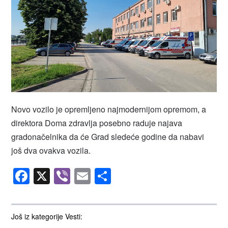
Novo vozilo je opremljeno najmodernijom opremom, a
direktora Doma zdravlja posebno raduje najava
gradonačelnika da će Grad sledeće godine da nabavi
još dva ovakva vozila.
Facebook
X
Viber
Email
Share
Još iz kategorije Vesti: