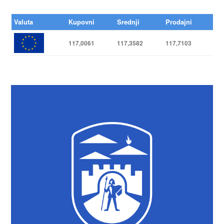
Valuta
Kupovni
Srednji
Prodajni
117,0061
117,3582
117,7103