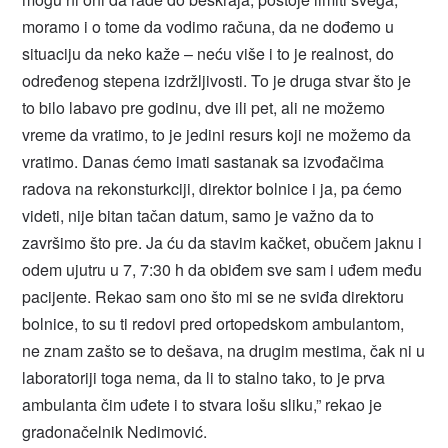
moramo i o tome da vodimo računa, da ne dođemo u
situaciju da neko kaže – neću više i to je realnost, do
određenog stepena izdržljivosti. To je druga stvar što je
to bilo labavo pre godinu, dve ili pet, ali ne možemo
vreme da vratimo, to je jedini resurs koji ne možemo da
vratimo. Danas ćemo imati sastanak sa izvođačima
radova na rekonsturkciji, direktor bolnice i ja, pa ćemo
videti, nije bitan tačan datum, samo je važno da to
završimo što pre. Ja ću da stavim kačket, obučem jaknu i
odem ujutru u 7, 7:30 h da obiđem sve sam i uđem među
pacijente. Rekao sam ono što mi se ne sviđa direktoru
bolnice, to su ti redovi pred ortopedskom ambulantom,
ne znam zašto se to dešava, na drugim mestima, čak ni u
laboratoriji toga nema, da li to stalno tako, to je prva
ambulanta čim uđete i to stvara lošu sliku,” rekao je
gradonačelnik Nedimović.