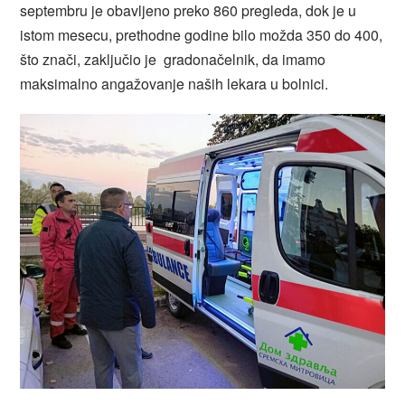
septembru je obavljeno preko 860 pregleda, dok je u
istom mesecu, prethodne godine bilo možda 350 do 400,
što znači, zaključio je gradonačelnik, da imamo
maksimalno angažovanje naših lekara u bolnici.