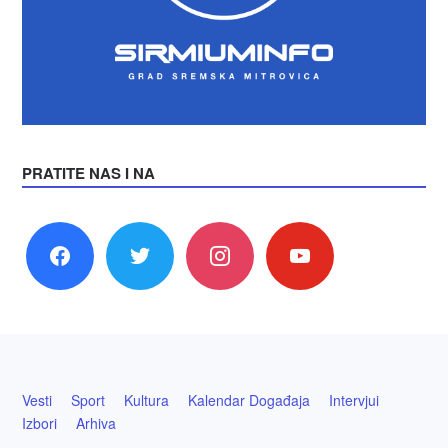
PRATITE NAS I NA
facebook
twitter
instagram
youtube
Vesti
Sport
Kultura
Kalendar Događaja
Intervjui
Izbori
Arhiva