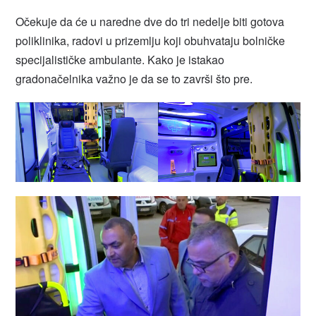
Očekuje da će u naredne dve do tri nedelje biti gotova
poliklinika, radovi u prizemlju koji obuhvataju bolničke
specijalističke ambulante. Kako je istakao
gradonačelnika važno je da se to završi što pre.