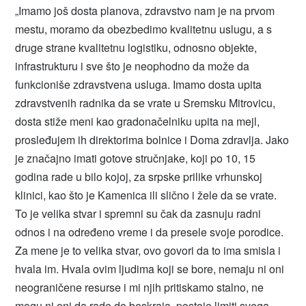
„Imamo još dosta planova, zdravstvo nam je na prvom
mestu, moramo da obezbedimo kvalitetnu uslugu, a s
druge strane kvalitetnu logistiku, odnosno objekte,
infrastrukturu i sve što je neophodno da može da
funkcioniše zdravstvena usluga. Imamo dosta upita
zdravstvenih radnika da se vrate u Sremsku Mitrovicu,
dosta stiže meni kao gradonačelniku upita na mejl,
prosleđujem ih direktorima bolnice i Doma zdravlja. Jako
je značajno imati gotove stručnjake, koji po 10, 15
godina rade u bilo kojoj, za srpske prilike vrhunskoj
klinici, kao što je Kamenica ili slično i žele da se vrate.
To je velika stvar i spremni su čak da zasnuju radni
odnos i na određeno vreme i da presele svoje porodice.
Za mene je to velika stvar, ovo govori da to ima smisla i
hvala im. Hvala ovim ljudima koji se bore, nemaju ni oni
neograničene resurse i mi njih pritiskamo stalno, ne
mogu ni oni da rade do beskraja, postoje limiti svega,