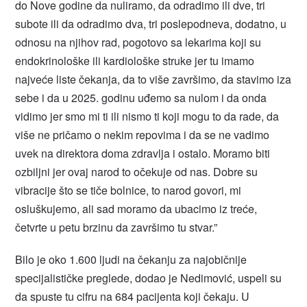
do Nove godine da nuliramo, da odradimo ili dve, tri
subote ili da odradimo dva, tri poslepodneva, dodatno, u
odnosu na njihov rad, pogotovo sa lekarima koji su
endokrinološke ili kardiološke struke jer tu imamo
najveće liste čekanja, da to više završimo, da stavimo iza
sebe i da u 2025. godinu uđemo sa nulom i da onda
vidimo jer smo mi ti ili nismo ti koji mogu to da rade, da
više ne pričamo o nekim repovima i da se ne vadimo
uvek na direktora doma zdravlja i ostalo. Moramo biti
ozbiljni jer ovaj narod to očekuje od nas. Dobre su
vibracije što se tiče bolnice, to narod govori, mi
osluškujemo, ali sad moramo da ubacimo iz treće,
četvrte u petu brzinu da završimo tu stvar.”
Bilo je oko 1.600 ljudi na čekanju za najobičnije
specijalističke preglede, dodao je Nedimović, uspeli su
da spuste tu cifru na 684 pacijenta koji čekaju. U