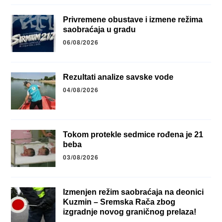
Privremene obustave i izmene režima
saobraćaja u gradu
06/08/2026
Rezultati analize savske vode
04/08/2026
Tokom protekle sedmice rođena je 21
beba
03/08/2026
Izmenjen režim saobraćaja na deonici
Kuzmin – Sremska Rača zbog
izgradnje novog graničnog prelaza!