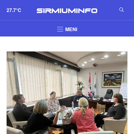
27.7°C
MENI