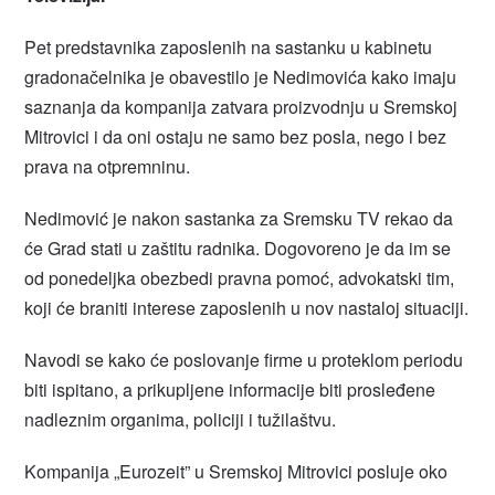
Pet predstavnika zaposlenih na sastanku u kabinetu
gradonačelnika je obavestilo je Nedimovića kako imaju
saznanja da kompanija zatvara proizvodnju u Sremskoj
Mitrovici i da oni ostaju ne samo bez posla, nego i bez
prava na otpremninu.
Nedimović je nakon sastanka za Sremsku TV rekao da
će Grad stati u zaštitu radnika. Dogovoreno je da im se
od ponedeljka obezbedi pravna pomoć, advokatski tim,
koji će braniti interese zaposlenih u nov nastaloj situaciji.
Navodi se kako će poslovanje firme u proteklom periodu
biti ispitano, a prikupljene informacije biti prosleđene
nadleznim organima, policiji i tužilaštvu.
Kompanija „Eurozeit” u Sremskoj Mitrovici posluje oko