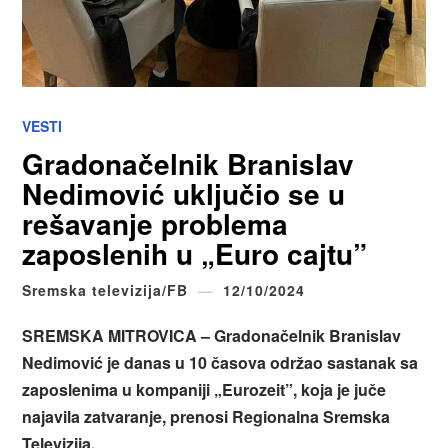
VESTI
Gradonačelnik Branislav
Nedimović uključio se u
rešavanje problema
zaposlenih u „Euro cajtu”
Sremska televizija/FB
12/10/2024
SREMSKA MITROVICA – Gradonačelnik Branislav
Nedimović je danas u 10 časova održao sastanak sa
zaposlenima u kompaniji „Eurozeit”, koja je juče
najavila zatvaranje, prenosi Regionalna Sremska
Televizija.