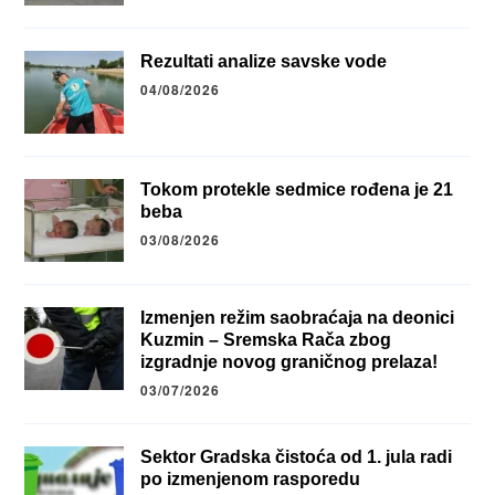
Rezultati analize savske vode
04/08/2026
Tokom protekle sedmice rođena je 21
beba
03/08/2026
Izmenjen režim saobraćaja na deonici
Kuzmin – Sremska Rača zbog
izgradnje novog graničnog prelaza!
03/07/2026
Sektor Gradska čistoća od 1. jula radi
po izmenjenom rasporedu