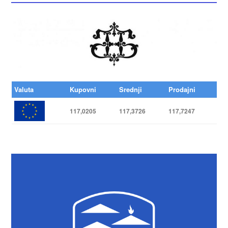
Valuta
Kupovni
Srednji
Prodajni
117,0205
117,3726
117,7247