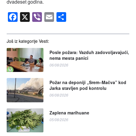
dvadeset godina.
Facebook
X
Viber
Email
Share
Još iz kategorije Vesti:
Posle požara: Vazduh zadovoljavajući,
nema mesta panici
06/08/2026
Požar na deponiji „Srem–Mačva” kod
Jarka stavljen pod kontrolu
06/08/2026
Zaplena marihuane
05/08/2026