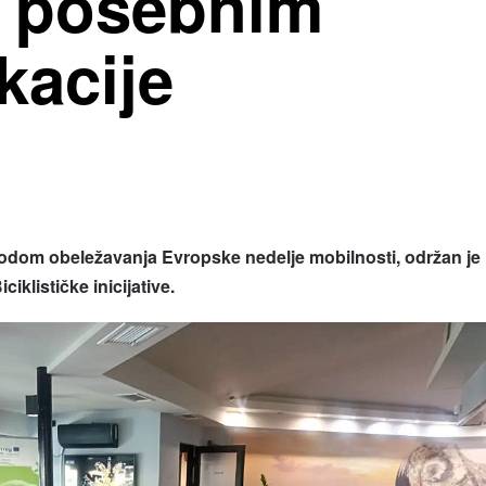
a posebnim
kacije
m obeležavanja Evropske nedelje mobilnosti, održan je
iklističke inicijative.