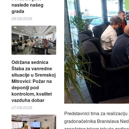
nasleđe našeg
grada
08/08/2026
Održana sednica
Štaba za vanredne
situacije u Sremskoj
Mitrovici: Požar na
deponiji pod
kontrolom, kvalitet
vazduha dobar
07/08/2026
Predstavnici tima za realizaciju p
gradonačelnika Branislava Nedi
započetog tokom tekuće godine