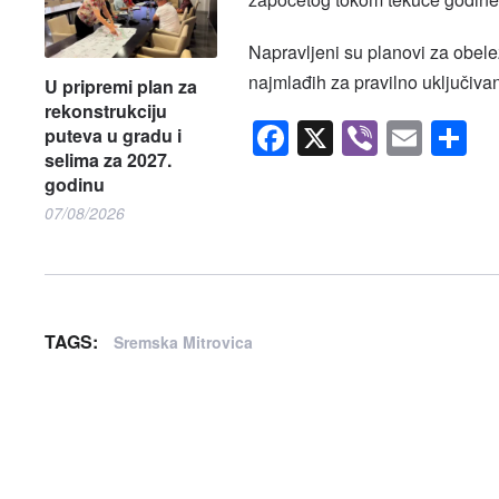
Napravljeni su planovi za obel
najmlađih za pravilno uključiva
U pripremi plan za
rekonstrukciju
Facebook
X
Viber
Emai
S
puteva u gradu i
selima za 2027.
godinu
07/08/2026
TAGS:
Sremska Mitrovica