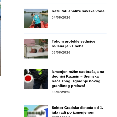
Rezultati analize savske vode
04/08/2026
Tokom protekle sedmice
rođena je 21 beba
03/08/2026
Izmenjen režim saobraćaja na
deonici Kuzmin – Sremska
Rača zbog izgradnje novog
graničnog prelaza!
03/07/2026
Sektor Gradska čistoća od 1.
jula radi po izmenjenom