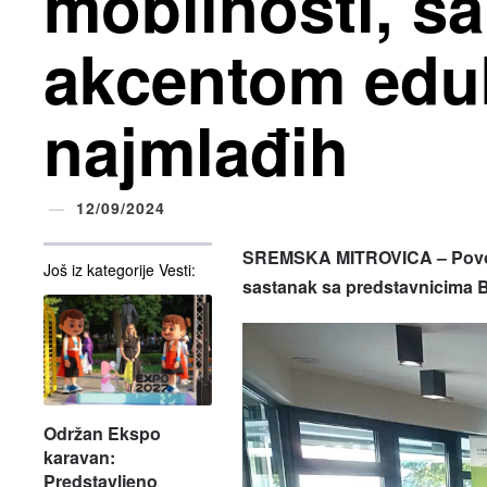
mobilnosti, s
akcentom edu
najmlađih
12/09/2024
SREMSKA MITROVICA – Povodo
Još iz kategorije Vesti:
sastanak sa predstavnicima Bic
Održan Ekspo
karavan:
Predstavljeno