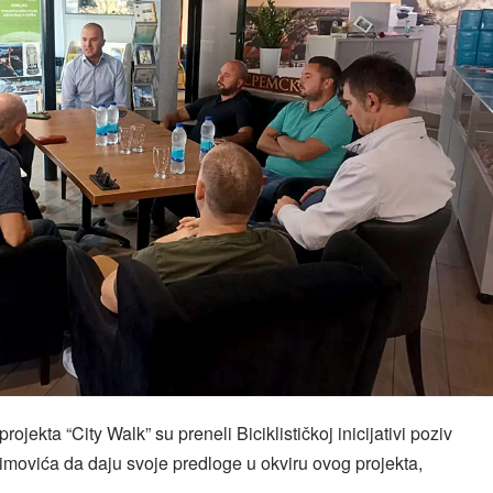
rojekta “City Walk” su preneli Biciklističkoj inicijativi poziv
movića da daju svoje predloge u okviru ovog projekta,
.