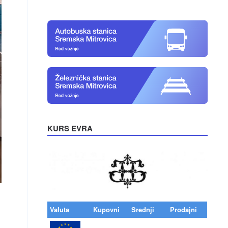
KURS EVRA
Valuta
Kupovni
Srednji
Prodajni