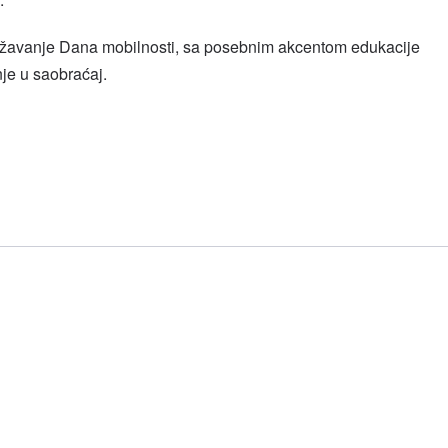
ežavanje Dana mobilnosti, sa posebnim akcentom edukacije
nje u saobraćaj.
l
hare