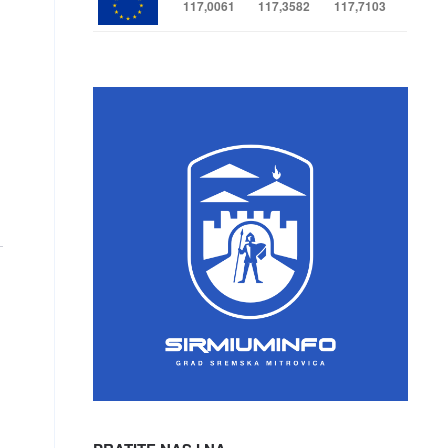
117,0061
117,3582
117,7103