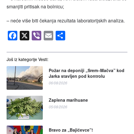
smanjiti pritisak na bolnicu;
– neće više biti čekanja rezultata laboratorijskih analiza.
Facebook
X
Viber
Email
Share
Još iz kategorije Vesti:
Požar na deponiji „Srem–Mačva” kod
Jarka stavljen pod kontrolu
06/08/2026
Zaplena marihuane
05/08/2026
Bravo za „Bajićevce”!