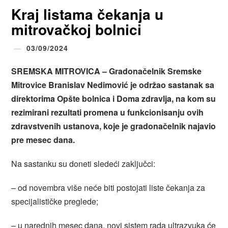
Kraj listama čekanja u
mitrovačkoj bolnici
03/09/2024
SREMSKA MITROVICA – Gradonačelnik Sremske
Mitrovice Branislav Nedimović je održao sastanak sa
direktorima Opšte bolnica i Doma zdravlja, na kom su
rezimirani rezultati promena u funkcionisanju ovih
zdravstvenih ustanova, koje je gradonačelnik najavio
pre mesec dana.
Na sastanku su doneti sledeći zaključci:
– od novembra više neće biti postojati liste čekanja za
specijalističke preglede;
– u narednih mesec dana, novi sistem rada ultrazvuka će