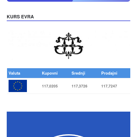
KURS EVRA
Valuta
Kupovni
Srednji
Prodajni
117,0205
117,3726
117,7247