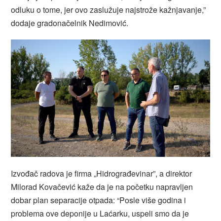
odluku o tome, jer ovo zaslužuje najstrože kažnjavanje,”
dodaje gradonačelnik Nedimović.
Izvođač radova je firma „Hidrograđevinar”, a direktor
Milorad Kovačević kaže da je na početku napravljen
dobar plan separacije otpada: “Posle više godina i
problema ove deponije u Laćarku, uspeli smo da je