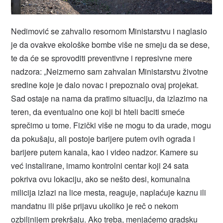
Nedimović se zahvalio resornom Ministarstvu i naglasio
je da ovakve ekološke bombe više ne smeju da se dese,
te da će se sprovoditi preventivne i represivne mere
nadzora: „Neizmerno sam zahvalan Ministarstvu životne
sredine koje je dalo novac i prepoznalo ovaj projekat.
Sad ostaje na nama da pratimo situaciju, da izlazimo na
teren, da eventualno one koji bi hteli baciti smeće
sprečimo u tome. Fizički više ne mogu to da urade, mogu
da pokušaju, ali postoje barijere putem ovih ograda i
barijere putem kanala, kao i video nadzor. Kamere su
već instalirane, imamo kontrolni centar koji 24 sata
pokriva ovu lokaciju, ako se nešto desi, komunalna
milicija izlazi na lice mesta, reaguje, naplaćuje kaznu ili
mandatnu ili piše prijavu ukoliko je reč o nekom
ozbiljnijem prekršaju. Ako treba, menjaćemo gradsku