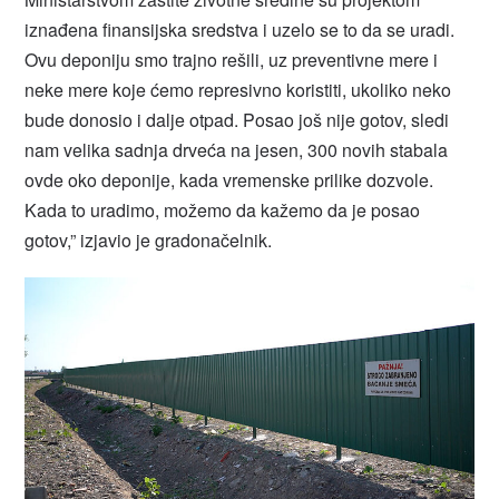
iznađena finansijska sredstva i uzelo se to da se uradi.
Ovu deponiju smo trajno rešili, uz preventivne mere i
neke mere koje ćemo represivno koristiti, ukoliko neko
bude donosio i dalje otpad. Posao još nije gotov, sledi
nam velika sadnja drveća na jesen, 300 novih stabala
ovde oko deponije, kada vremenske prilike dozvole.
Kada to uradimo, možemo da kažemo da je posao
gotov,” izjavio je gradonačelnik.