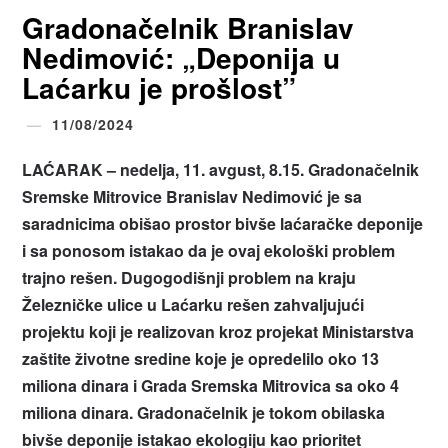
Gradonačelnik Branislav
Nedimović: „Deponija u
Laćarku je prošlost”
11/08/2024
LAĆARAK – nedelja, 11. avgust, 8.15. Gradonačelnik
Sremske Mitrovice Branislav Nedimović je sa
saradnicima obišao prostor bivše laćaračke deponije
i sa ponosom istakao da je ovaj ekološki problem
trajno rešen. Dugogodišnji problem na kraju
Železničke ulice u Laćarku rešen zahvaljujući
projektu koji je realizovan kroz projekat Ministarstva
zaštite životne sredine koje je opredelilo oko 13
miliona dinara i Grada Sremska Mitrovica sa oko 4
miliona dinara. Gradonačelnik je tokom obilaska
bivše deponije istakao ekologiju kao prioritet