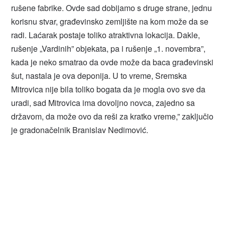
rušene fabrike. Ovde sad dobijamo s druge strane, jednu
korisnu stvar, građevinsko zemljište na kom može da se
radi. Laćarak postaje toliko atraktivna lokacija. Dakle,
rušenje „Vardinih” objekata, pa i rušenje „1. novembra”,
kada je neko smatrao da ovde može da baca građevinski
šut, nastala je ova deponija. U to vreme, Sremska
Mitrovica nije bila toliko bogata da je mogla ovo sve da
uradi, sad Mitrovica ima dovoljno novca, zajedno sa
državom, da može ovo da reši za kratko vreme,” zaključio
je gradonačelnik Branislav Nedimović.