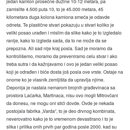
jedan kamion prosečne dužine 10-12 metara, pa
zamislite 4.500 puta 10, to je 45.000 metara, 45
kilometara duga kolona kamiona smeća je odavde
odneta. Te plastične stvari pokazuju u stvari koliko je
veliki posao urađen i mislim da slike kako je to izgledalo
ranije, kako to izgleda sada, da to ne može da se
prepozna. Ali sad nije kraj posla. Sad je moramo da
kontrolišemo, moramo da preveniramo celu stvar i ako
treba sutra i da kažnjavamo i ovo je jedan veliki posao
koji je odrađen i biće dosta još posla ove vrste. Ostaje na
onome ko je vlasnik zemljišta da upravlja njime.
Deponija je nastala nemarom brojnih građevinaca sa
prostora Laćarka, Martinaca, nisu ovo mogli Mitrovčani
da donesu, ne mogu oni stići dovde. Ovde je nekada
postojala fabrika „Varda”, to je deo drvnog kombinata,
neverovatno kako je to vremenom devastirano i to je
slika i prilika onih prvih par godina posle 2000. kad su