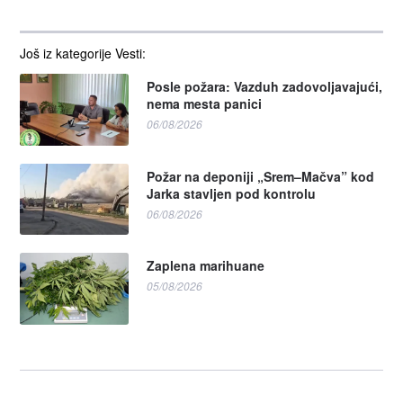
Još iz kategorije Vesti:
Posle požara: Vazduh zadovoljavajući,
nema mesta panici
06/08/2026
Požar na deponiji „Srem–Mačva” kod
Jarka stavljen pod kontrolu
06/08/2026
Zaplena marihuane
05/08/2026