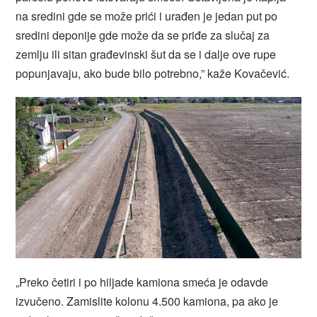
na sredini gde se može prići i urađen je jedan put po
sredini deponije gde može da se priđe za slučaj za
zemlju ili sitan građevinski šut da se i dalje ove rupe
popunjavaju, ako bude bilo potrebno,” kaže Kovačević.
„Preko četiri i po hiljade kamiona smeća je odavde
izvučeno. Zamislite kolonu 4.500 kamiona, pa ako je