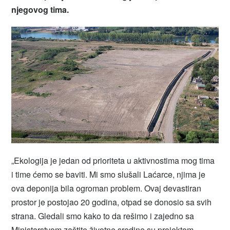
njegovog tima.
„Ekologija je jedan od prioriteta u aktivnostima mog tima
i time ćemo se baviti. Mi smo slušali Laćarce, njima je
ova deponija bila ogroman problem. Ovaj devastiran
prostor je postojao 20 godina, otpad se donosio sa svih
strana. Gledali smo kako to da rešimo i zajedno sa
Ministarstvom zaštite životne sredine su projektom