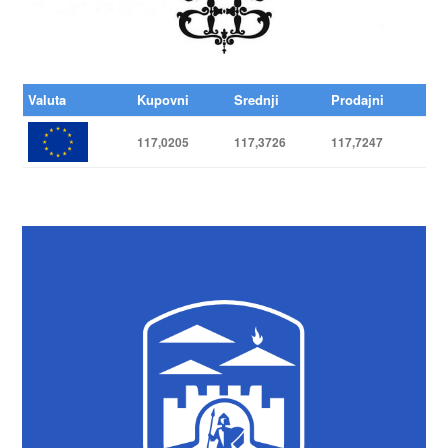
Valuta
Kupovni
Srednji
Prodajni
117,0205
117,3726
117,7247