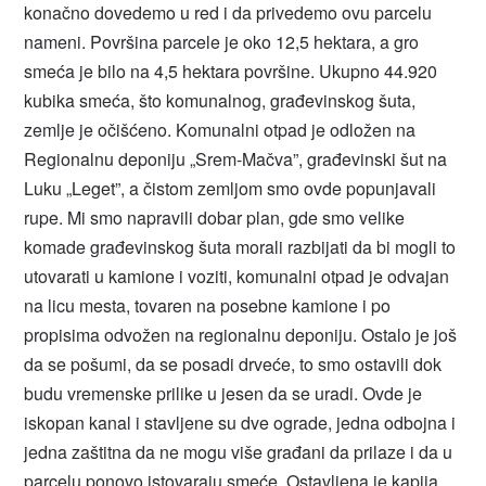
konačno dovedemo u red i da privedemo ovu parcelu
nameni. Površina parcele je oko 12,5 hektara, a gro
smeća je bilo na 4,5 hektara površine. Ukupno 44.920
kubika smeća, što komunalnog, građevinskog šuta,
zemlje je očišćeno. Komunalni otpad je odložen na
Regionalnu deponiju „Srem-Mačva”, građevinski šut na
Luku „Leget”, a čistom zemljom smo ovde popunjavali
rupe. Mi smo napravili dobar plan, gde smo velike
komade građevinskog šuta morali razbijati da bi mogli to
utovarati u kamione i voziti, komunalni otpad je odvajan
na licu mesta, tovaren na posebne kamione i po
propisima odvožen na regionalnu deponiju. Ostalo je još
da se pošumi, da se posadi drveće, to smo ostavili dok
budu vremenske prilike u jesen da se uradi. Ovde je
iskopan kanal i stavljene su dve ograde, jedna odbojna i
jedna zaštitna da ne mogu više građani da prilaze i da u
parcelu ponovo istovaraju smeće. Ostavljena je kapija