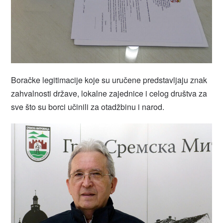
Boračke legitimacije koje su uručene predstavljaju znak
zahvalnosti države, lokalne zajednice i celog društva za
sve što su borci učinili za otadžbinu i narod.