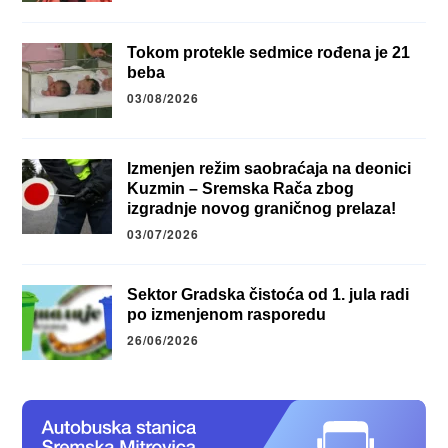
Tokom protekle sedmice rođena je 21
beba
03/08/2026
Izmenjen režim saobraćaja na deonici
Kuzmin – Sremska Rača zbog
izgradnje novog graničnog prelaza!
03/07/2026
Sektor Gradska čistoća od 1. jula radi
po izmenjenom rasporedu
26/06/2026