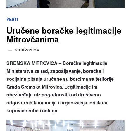
VESTI
Uručene boračke legitimacije
Mitrovčanima
23/02/2024
SREMSKA MITROVICA –
Boračke legitimacije
Ministarstva za rad, zapošljavanje, boračka i
socijalna pitanja uručene su borcima sa teritorije
Grada Sremska Mitrovica.
Legitimacije im
obezbeđuju niz pogodnosti kod društveno
odgovornih kompanija i organizacija, prilikom
kupovine robe i usluga.