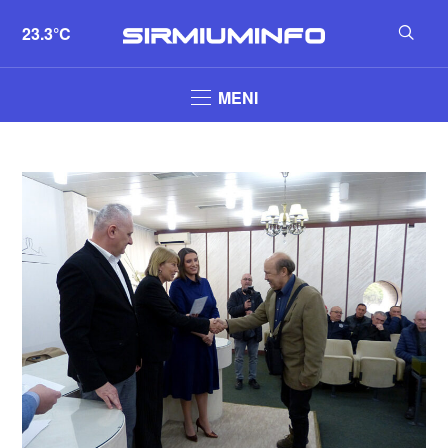
23.3°C
MENI