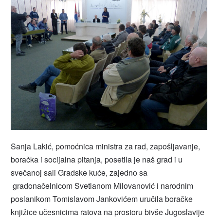
Sanja Lakić, pomoćnica ministra za rad, zapošljavanje,
boračka i socijalna pitanja, posetila je naš grad i u
svečanoj sali Gradske kuće, zajedno sa
gradonačelnicom Svetlanom Milovanović i narodnim
poslanikom Tomislavom Jankovićem uručila boračke
knjižice učesnicima ratova na prostoru bivše Jugoslavije