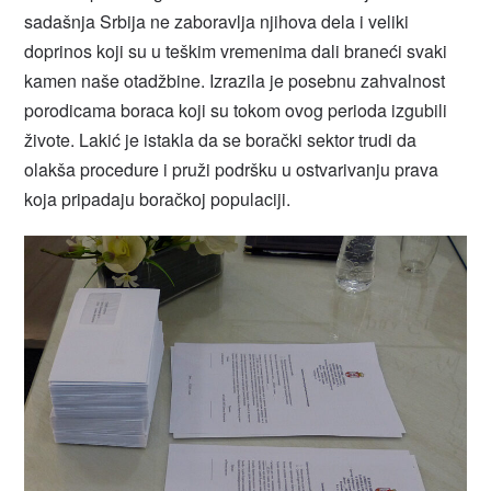
sadašnja Srbija ne zaboravlja njihova dela i veliki
doprinos koji su u teškim vremenima dali braneći svaki
kamen naše otadžbine. Izrazila je posebnu zahvalnost
porodicama boraca koji su tokom ovog perioda izgubili
živote. Lakić je istakla da se borački sektor trudi da
olakša procedure i pruži podršku u ostvarivanju prava
koja pripadaju boračkoj populaciji.