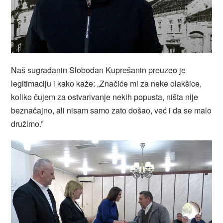
Naš sugrađanin Slobodan Kuprešanin preuzeo je
legitimaciju i kako kaže: „Značiće mi za neke olakšice,
koliko čujem za ostvarivanje nekih popusta, ništa nije
beznačajno, ali nisam samo zato došao, već i da se malo
družimo.”