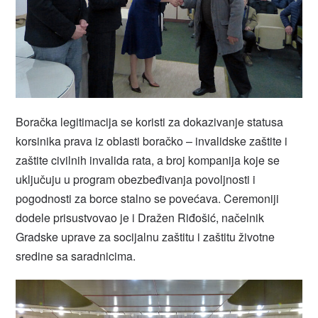
Boračka legitimacija se koristi za dokazivanje statusa
korsinika prava iz oblasti boračko – invalidske zaštite i
zaštite civilnih invalida rata, a broj kompanija koje se
uključuju u program obezbeđivanja povoljnosti i
pogodnosti za borce stalno se povećava. Ceremoniji
dodele prisustvovao je i Dražen Riđošić, načelnik
Gradske uprave za socijalnu zaštitu i zaštitu životne
sredine sa saradnicima.