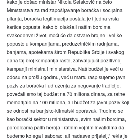
kako je došao ministar Nikola Selaković na čelo
Ministarstva za rad zapošljavanje boračka i socijalna
pitanja, boračka legitimacija postala je i jedna vrsta
kartice popusta, kako bi olakšali našim borcima
svakodenvni život, moći će da ostvare brojne i velike
popuste u kompanijama, preduzetničkim radnjama,
banjama, apotekama širom Republike Srbije i svakog
dana taj broj kompanija raste, zahvaljujući pozitivnoj
kampanji ministra i ministarstva. Naš budžet je veći u
odosu na prošlu godinu, već u martu raspisujemo javni
poziv za boračka i udruženja za negovanje tradicije,
povećali smo taj budžet na 70 miliona dinara, za ratne
memorijale na 100 miliona, a i budžet za javni poziv koji
se odnosi na banjsko-klimatski oporavak. Trudimo se
kao borački sektor u ministarstvu, svim našim borcima,
porodicama palih heroja i ratnim vojnim invalidima da
budemo kolega i saborac, ali nadasve prijatelj,” rekla je