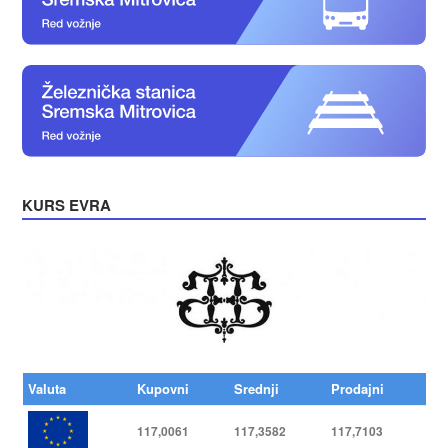
KURS EVRA
Valuta
Kupovni
Srednji
Prodajni
117,0061
117,3582
117,7103