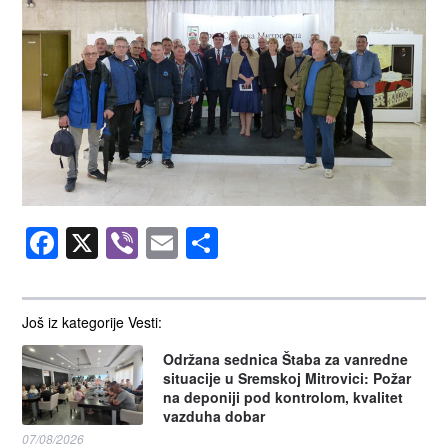
Facebook
X
Viber
Email
Share
Još iz kategorije Vesti:
Održana sednica Štaba za vanredne
situacije u Sremskoj Mitrovici: Požar
na deponiji pod kontrolom, kvalitet
vazduha dobar
07/08/2026