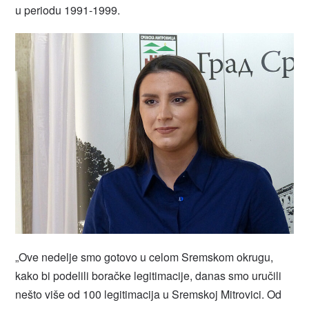
u periodu 1991-1999.
„Ove nedelje smo gotovo u celom Sremskom okrugu,
kako bi podelili boračke legitimacije, danas smo uručili
nešto više od 100 legitimacija u Sremskoj Mitrovici. Od