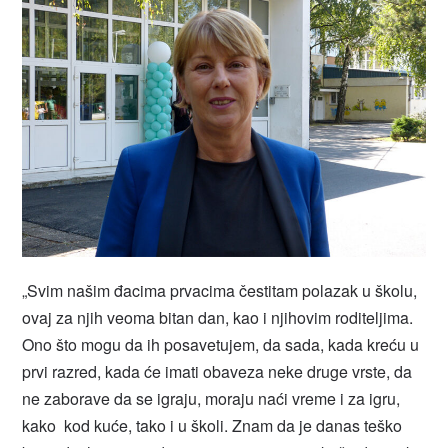
„Svim našim đacima prvacima čestitam polazak u školu,
ovaj za njih veoma bitan dan, kao i njihovim roditeljima.
Ono što mogu da ih posavetujem, da sada, kada kreću u
prvi razred, kada će imati obaveza neke druge vrste, da
ne zaborave da se igraju, moraju naći vreme i za igru,
kako kod kuće, tako i u školi. Znam da je danas teško