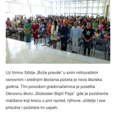
Uz himnu Srbije „Bože pravde” u svim mitrovačkim
osnovnim i srednjim školama počela je nova školska
godina. Tim povodom gradonačelnica je posetila
Osnovnu školu „Slobodan Bajić Paja” gde je pozdravila
mališane koji kreću u prvi razred, njihove, učitelje i sve
prisutne i poželela im uspeh.