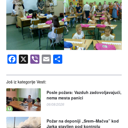
Facebook
X
Viber
Email
Share
Još iz kategorije Vesti:
Posle požara: Vazduh zadovoljavajući,
nema mesta panici
06/08/2026
Požar na deponiji „Srem–Mačva” kod
Jarka stavljen pod kontrolu