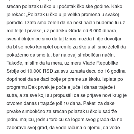
srećan polazak u školu i početak školske godine. Kako
je rekao: „Polazak u školu je velika promena u svakoj
porodici i zato smo želeli da na neki način budemo tu uz
roditelje i prvake, uz podršku Grada od 6.000 dinara,
svesni činjenice smo da taj iznos možda i nije dovoljan
da bi se neko komplet opremio za školu ali smo želeli da
pokažemo da smo tu, bar na ovaj simboličan način.
Takođe, mislim da ta mera, uz meru Vlade Republike
Srbije od 10.000 RSD za svu uzrasta decu do 16 godina
doprinosi da se đaci bolje pripreme za školu. Isplata po
programu Đak prvak je počela juče i danas trajeće i
sutra, a za sve koji su propustili da se prijave novi krug je
otvoren danas i trajaće još 10 dana. Paketi za đake
prvake simbolično za srećan polazak u školu sadrže
jednu majicu, jednu torbicu sa logom svog grada da ne
zaborave svoj grad, da vode računa o njemu, da vode