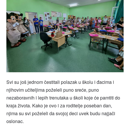
Svi su još jednom čestitali polazak u školu i đacima i
njihovim učiteljima poželeli puno sreće, puno
nezaboravnih i lepih trenutaka u školi koje će pamtiti do
kraja života. Kako je ovo i za roditelje poseban dan,
njima su svi poželeli da svojoj deci uvek budu najjači
oslonac.