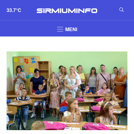
33.7°C
MENI