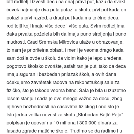
biti roditelj i izvesti decu na onaj pravi put, kažu da svaki
čovek najmanje dva puta polazi u školu, prvi put kada on
polazi u prvi razred, a drugi put kada mu to čine deca,
roditelji koji imaju više dece i više puta. Svim roditeljima
đaka prvaka poželela bih da imaju puno strpljenja i puno
mudrosti. Grad Sremska Mitrovica ulaže u obrazovanje,
to nam je prioritetna oblast, i meni je veoma drago kada
sam došla ovde u školu da vidim kako je lepo uređena,
pogotovo školsko dvorište, asfaltiran je put, tako da deca
imaju siguran i bezbedan prilazak školi, a ovih dana
očekujemo završetak radova na rekonstrukciji sale za
fizičko, što je takođe veoma bitno. Sala je bila u izuzetno
lošem stanju i sada je ovo mnogo važno za decu, zbog
njihove bezbednosti na časovima fizičkog i ono što je
isto jedna velika novost za školu „Slobodan Bajić Paja”
potpisan je ugovor na 10 miliona i 300.000 dinara za
fasadu zgrade matične škole. Trudimo se da radimo i u