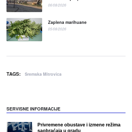
06/08/2026
Zaplena marihuane
05/08/2026
TAGS:
Sremska Mitrovica
SERVISNE INFORMACIJE
Privremene obustave i izmene režima
saobraćaja u gradu