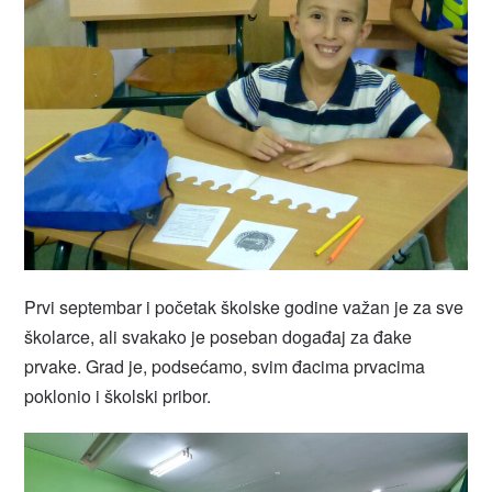
Prvi septembar i početak školske godine važan je za sve
školarce, ali svakako je poseban događaj za đake
prvake. Grad je, podsećamo, svim đacima prvacima
poklonio i školski pribor.