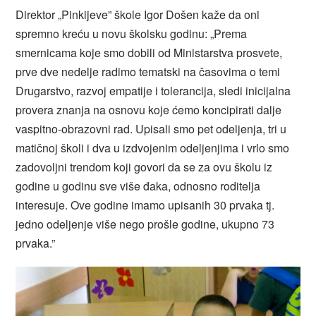
Direktor „Pinkijeve” škole Igor Došen kaže da oni
spremno kreću u novu školsku godinu: „Prema
smernicama koje smo dobili od Ministarstva prosvete,
prve dve nedelje radimo tematski na časovima o temi
Drugarstvo, razvoj empatije i tolerancija, sledi inicijalna
provera znanja na osnovu koje ćemo koncipirati dalje
vaspitno-obrazovni rad. Upisali smo pet odeljenja, tri u
matičnoj školi i dva u izdvojenim odeljenjima i vrlo smo
zadovoljni trendom koji govori da se za ovu školu iz
godine u godinu sve više đaka, odnosno roditelja
interesuje. Ove godine imamo upisanih 30 prvaka tj.
jedno odeljenje više nego prošle godine, ukupno 73
prvaka.”