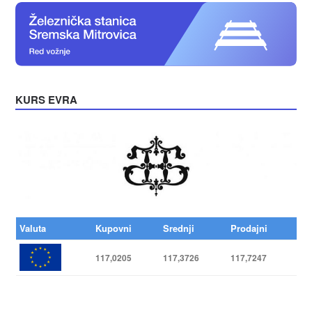
KURS EVRA
Valuta
Kupovni
Srednji
Prodajni
117,0205
117,3726
117,7247