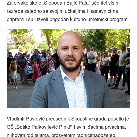
Za prvake škole „Slobodan Bajić Paja” učenici viših
razreda zajedno sa svojim učiteljima i nastavnicima
pripremili su i izveli prigodan kultuno-umetnički program.
Vladimir Pavlović predsednik Skupštine grada posetio je
OŠ „Boško Palkovljević Pinki” i svim đacima prvacima,
njihovim roditeljima, prosvetnim radnicimapoželeo