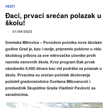
VESTI
Đaci, prvaci srećan polazak u
školu!
01/09/2023
Sremska Mitrovica –
Povodom početka nove školske
godine Grad je, kao i ranije, pripremio poklone u vidu
školskog pribora za sve mitrovačke učenike prvih
razreda osnovnih škola. Kroz program Đak prvak
obezbedio 6.000 dinara kao vid podrške za polazak u
školu. Prvacima su srećan početak školovanja
poželeli gradonačelnica Svetlana Milovanović i
predsednik Skupštine Grada Vladimir Pavlović sa
saradnicima.