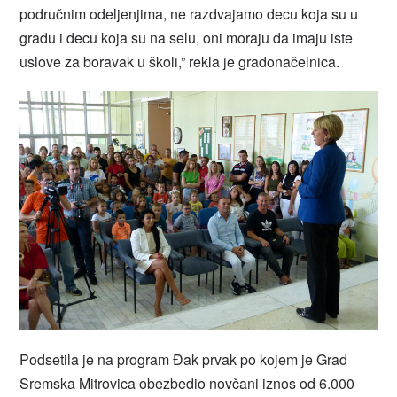
područnim odeljenjima, ne razdvajamo decu koja su u
gradu i decu koja su na selu, oni moraju da imaju iste
uslove za boravak u školi,” rekla je gradonačelnica.
Podsetila je na program Đak prvak po kojem je Grad
Sremska Mitrovica obezbedio novčani iznos od 6.000