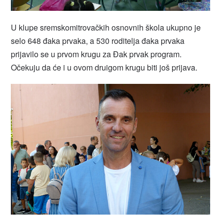
U klupe sremskomitrovačkih osnovnih škola ukupno je
selo 648 đaka prvaka, a 530 roditelja đaka prvaka
prijavilo se u prvom krugu za Đak prvak program.
Očekuju da će i u ovom druigom krugu biti još prijava.