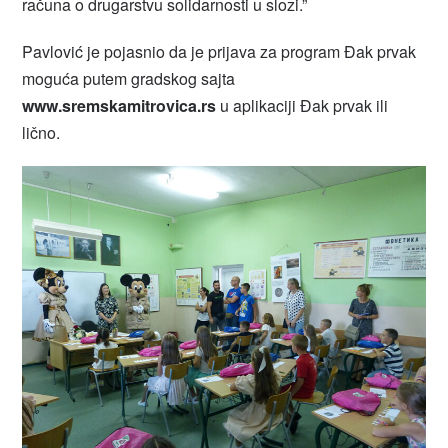
računa o drugarstvu solidarnosti u slozi.”
Pavlović je pojasnio da je prijava za program Đak prvak
moguća putem gradskog sajta
www.sremskamitrovica.rs
u aplikaciji Đak prvak ili
lično.