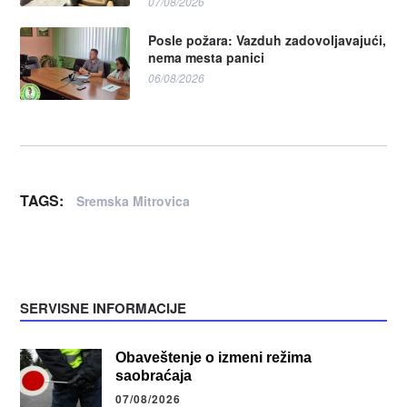
07/08/2026
Posle požara: Vazduh zadovoljavajući,
nema mesta panici
06/08/2026
TAGS:
Sremska Mitrovica
SERVISNE INFORMACIJE
Obaveštenje o izmeni režima
saobraćaja
07/08/2026