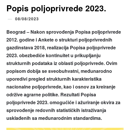
Popis poljoprivrede 2023.
08/08/2023
Beograd –
Nakon sprovođenja Popisa poljoprivrede
2012. godine i Ankete o strukturi poljoprivrednih
gazdinstava 2018, realizacija Popisa poljoprivrede
2023. obezbediće kontinuitet u prikupljanju
strukturnih podataka iz oblasti poljoprivrede.
Ovim
popisom dobija se sveobuhvatni, međunarodno
uporedivi pregled strukturnih karakteristika
nacionalne poljoprivrede, kao i osnov za kreiranje
održive agrarne politike.
Rezultati Popisa
poljoprivrede 2023. omogućiće i ažuriranje okvira za
sprovođenje redovnih statističkih istraživanja
usklađenih sa međunarodnim standardima
.