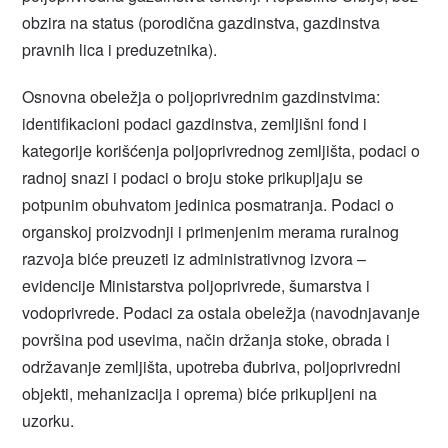
obzira na status (porodična gazdinstva, gazdinstva
pravnih lica i preduzetnika).
Osnovna obeležja o poljoprivrednim gazdinstvima:
identifikacioni podaci gazdinstva, zemljišni fond i
kategorije korišćenja poljoprivrednog zemljišta, podaci o
radnoj snazi i podaci o broju stoke prikupljaju se
potpunim obuhvatom jedinica posmatranja. Podaci o
organskoj proizvodnji i primenjenim merama ruralnog
razvoja biće preuzeti iz administrativnog izvora –
evidencije Ministarstva poljoprivrede, šumarstva i
vodoprivrede. Podaci za ostala obeležja (navodnjavanje
površina pod usevima, način držanja stoke, obrada i
održavanje zemljišta, upotreba đubriva, poljoprivredni
objekti, mehanizacija i oprema) biće prikupljeni na
uzorku.