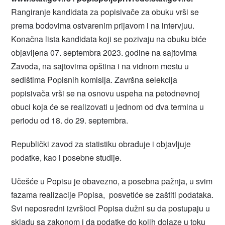
Rangiranje kandidata za popisivače za obuku vrši se
prema bodovima ostvarenim prijavom i na intervjuu.
Konačna lista kandidata koji se pozivaju na obuku biće
objavljena 07. septembra 2023. godine na sajtovima
Zavoda, na sajtovima opština i na vidnom mestu u
sedištima Popisnih komisija. Završna selekcija
popisivača vrši se na osnovu uspeha na petodnevnoj
obuci koja će se realizovati u jednom od dva termina u
periodu od 18. do 29. septembra.
Republički zavod za statistiku obrađuje i objavljuje
podatke, kao i posebne studije.
Učešće u Popisu je obavezno, a posebna pažnja, u svim
fazama realizacije Popisa, posvetiće se zaštiti podataka.
Svi neposredni izvršioci Popisa dužni su da postupaju u
skladu sa zakonom i da podatke do kojih dolaze u toku