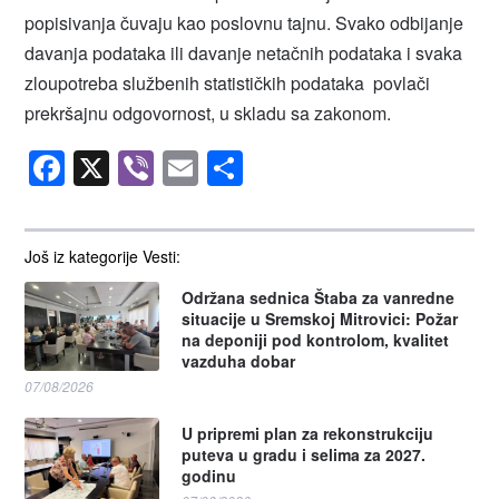
popisivanja čuvaju kao poslovnu tajnu. Svako odbijanje
davanja podataka ili davanje netačnih podataka i svaka
zloupotreba službenih statističkih podataka povlači
prekršajnu odgovornost, u skladu sa zakonom.
Facebook
X
Viber
Email
Share
Još iz kategorije Vesti:
Održana sednica Štaba za vanredne
situacije u Sremskoj Mitrovici: Požar
na deponiji pod kontrolom, kvalitet
vazduha dobar
07/08/2026
U pripremi plan za rekonstrukciju
puteva u gradu i selima za 2027.
godinu