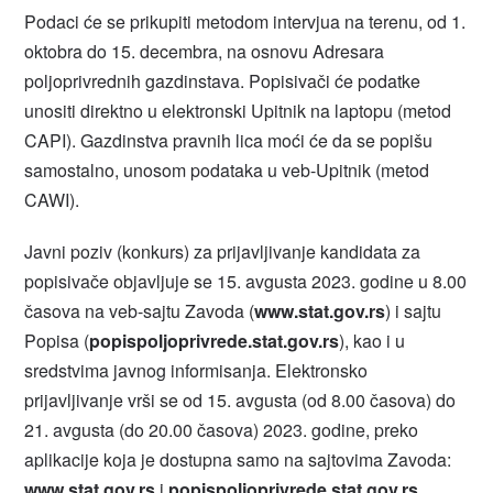
Podaci će se prikupiti metodom intervjua na terenu, od 1.
oktobra do 15. decembra, na osnovu Adresara
poljoprivrednih gazdinstava. Popisivači će podatke
unositi direktno u elektronski Upitnik na laptopu (metod
CAPI). Gazdinstva pravnih lica moći će da se popišu
samostalno, unosom podataka u veb-Upitnik (metod
CAWI).
Javni poziv (konkurs) za prijavljivanje kandidata za
popisivače objavljuje se 15. avgusta 2023. godine u 8.00
časova na veb-sajtu Zavoda (
www.stat.gov.rs
) i sajtu
Popisa (
popispoljoprivrede.stat.gov.rs
), kao i u
sredstvima javnog informisanja. Elektronsko
prijavljivanje vrši se od 15. avgusta (od 8.00 časova) do
21. avgusta (do 20.00 časova) 2023. godine, preko
aplikacije koja je dostupna samo na sajtovima Zavoda:
www.stat.gov.rs
i
popispoljoprivrede.stat.gov.rs.