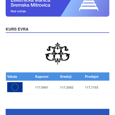
KURS EVRA
Valuta
Kupovni
Srednji
Prodajni
117,0061
117,3582
117,7103