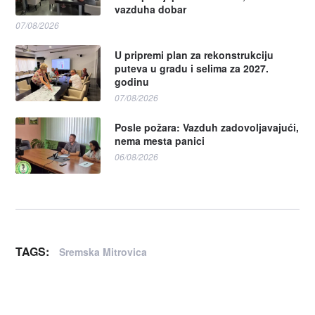
vazduha dobar
07/08/2026
U pripremi plan za rekonstrukciju
puteva u gradu i selima za 2027.
godinu
07/08/2026
Posle požara: Vazduh zadovoljavajući,
nema mesta panici
06/08/2026
TAGS:
Sremska Mitrovica