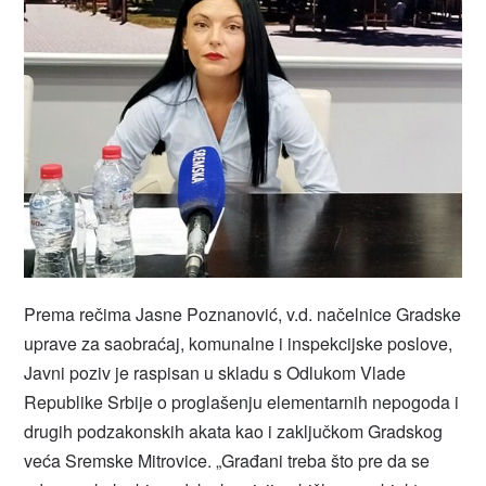
Prema rečima Jasne Poznanović, v.d. načelnice Gradske
uprave za saobraćaj, komunalne i inspekcijske poslove,
Javni poziv je raspisan u skladu s Odlukom Vlade
Republike Srbije o proglašenju elementarnih nepogoda i
drugih podzakonskih akata kao i zaključkom Gradskog
veća Sremske Mitrovice. „Građani treba što pre da se