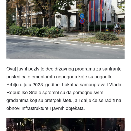
Ovaj javni poziv je deo državnog programa za saniranje
posledica elementarnih nepogoda koje su pogodile
Srbiju u julu 2023. godine. Lokalna samouprava i Vlada
Republike Srbije spremni su da pomognu svim
građanima koji su pretrpeli štetu, a i dalje će se raditi na
obnovi infrastrukture i javnih objekata.