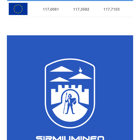
117,0061
117,3582
117,7103