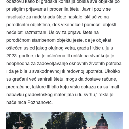
odazovu kako bi gradska komisija obišla sve objekte po
pristiglim prijavama i procenila štetu. Javni poziv se
raspisuje za nadoknadu štete nastale isključivo na
porodičnim objektima, dok vikendice i pomoćni objekti
neće biti razmatrani. Uslov za prijavu štete na
porodičnom stambenom objektu jeste, da je objekat
oštećen usled jakog olujnog vetra, grada i kiše u julu
2023. godine, da je oštećena ili uništena stvar koja je
neophodna za zadovoljavanje osnovnih životnih potreba
i da je bila u svakodnevnoj ili redovnoj upotrebi. Ukoliko
su građani već sanirali štetu, mogu da dostave račune,
predračune, fakture ili bilo koju vrstu dokaza da su imali
nabavku građevinskog materijala u tu svrhu,” rekla je
načelnica Poznanović.