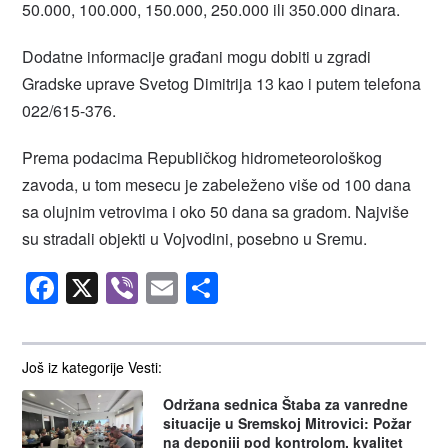
50.000, 100.000, 150.000, 250.000 ili 350.000 dinara.
Dodatne informacije građani mogu dobiti u zgradi
Gradske uprave Svetog Dimitrija 13 kao i putem telefona
022/615-376.
Prema podacima Republičkog hidrometeorološkog
zavoda, u tom mesecu je zabeleženo više od 100 dana
sa olujnim vetrovima i oko 50 dana sa gradom. Najviše
su stradali objekti u Vojvodini, posebno u Sremu.
Facebook
X
Viber
Email
Share
Još iz kategorije Vesti:
Održana sednica Štaba za vanredne
situacije u Sremskoj Mitrovici: Požar
na deponiji pod kontrolom, kvalitet