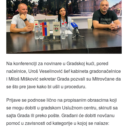
Na konferenciji za novinare u Gradskoj kući, pored
načelnice, Uroš Veselinović šef kabineta gradonačelnice
i Miloš Mišković sekretar Grada pozvali su Mitrovčane da
se što pre jave kako bi ušli u proceduru.
Prijave se podnose lično na propisanim obrascima koji
se mogu dobiti u gradskom Uslužnom centru, skinuti sa
sajta Grada ili preko pošte. Građani će dobiti novčanu
pomoć u zavisnosti od kategorije u kojoj se nalaze: