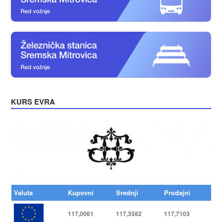
KURS EVRA
Valuta
Kupovni
Srednji
Prodajni
117,0061
117,3582
117,7103