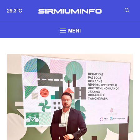
29.3°C
MENI