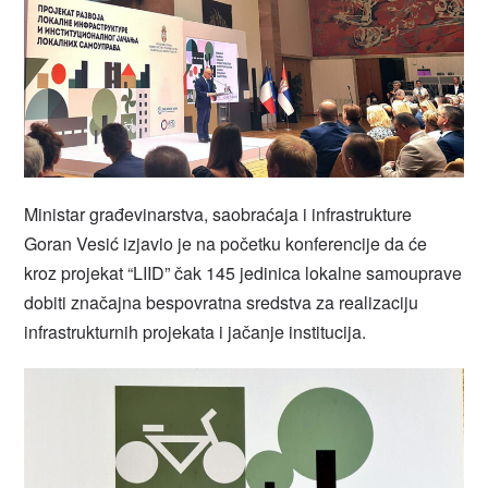
Ministar građevinarstva, saobraćaja i infrastrukture
Goran Vesić izjavio je na početku konferencije da će
kroz projekat “LIID” čak 145 jedinica lokalne samouprave
dobiti značajna bespovratna sredstva za realizaciju
infrastrukturnih projekata i jačanje institucija.