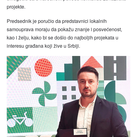
projekte.
Predsednik je poručio da predstavnici lokalnih
samouprava moraju da pokažu znanje i posvećenost,
kao i želju, kako bi se došlo do najboljih projekata u
interesu građana koji žive u Srbiji.