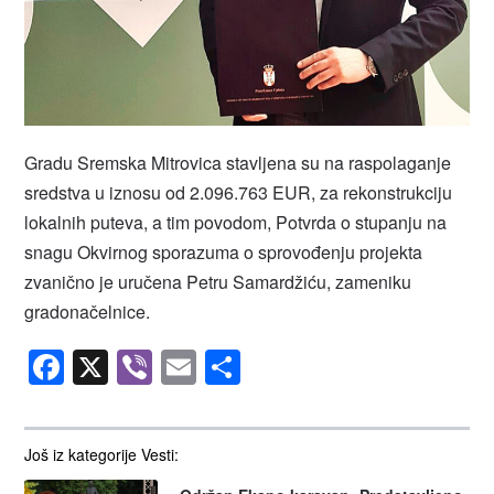
Gradu Sremska Mitrovica stavljena su na raspolaganje
sredstva u iznosu od 2.096.763 EUR, za rekonstrukciju
lokalnih puteva, a tim povodom, Potvrda o stupanju na
snagu Okvirnog sporazuma o sprovođenju projekta
zvanično je uručena Petru Samardžiću, zameniku
gradonačelnice.
Facebook
X
Viber
Email
Share
Još iz kategorije Vesti: