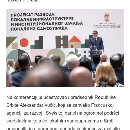
Na konferenciji je učestvovao i predsednik Republike
Srbije Aleksandar Vučić, koji se zahvalio Francuskoj
agenciji za razvoj i Svetskoj banci na ogromnoj podršci i
sredstavima koja će lokalnim samoupravama u Srbiji
omogućiti da u narednom periodu konkurišu za različite