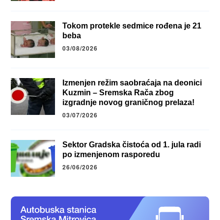
Tokom protekle sedmice rođena je 21
beba
03/08/2026
Izmenjen režim saobraćaja na deonici
Kuzmin – Sremska Rača zbog
izgradnje novog graničnog prelaza!
03/07/2026
Sektor Gradska čistoća od 1. jula radi
po izmenjenom rasporedu
26/06/2026