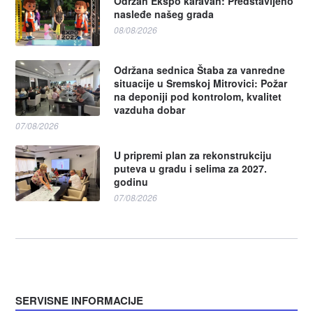
Održan Ekspo karavan: Predstavljeno
nasleđe našeg grada
08/08/2026
Održana sednica Štaba za vanredne
situacije u Sremskoj Mitrovici: Požar
na deponiji pod kontrolom, kvalitet
vazduha dobar
07/08/2026
U pripremi plan za rekonstrukciju
puteva u gradu i selima za 2027.
godinu
07/08/2026
SERVISNE INFORMACIJE