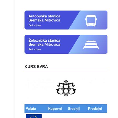
KURS EVRA
Valuta
Kupovni
Srednji
Prodajni