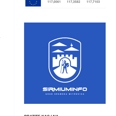
117,0061
117,3582
117,7103