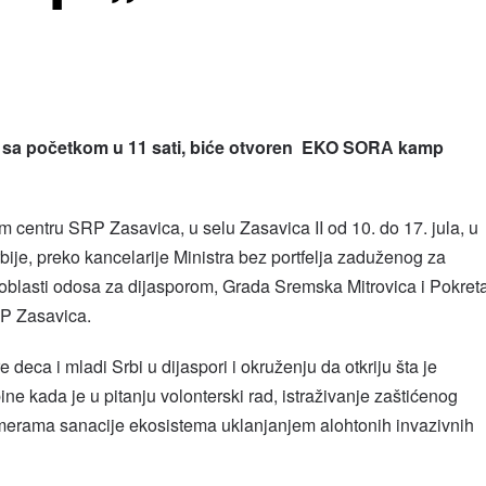
a, sa početkom u 11 sati, biće otvoren EKO S
О
R
А
kamp
m centru SRP Zasavica, u selu Zasavica II od 10. do 17. jula, u
bije, preko kancelarije Ministra bez portfelja zaduženog za
u oblasti odosa za dijasporom, Grada Sremska Mitrovica i Pokret
P Zasavica.
deca i mladi Srbi u dijaspori i okruženju da otkriju šta je
ne kada je u pitanju volonterski rad, istraživanje zaštićenog
a merama sanacije ekosistema uklanjanjem alohtonih invazivnih