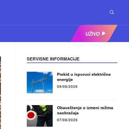
UŽIVO
SERVISNE INFORMACIJE
Prekid u isporuci električne
energije
09/08/2026
Obaveštenje o izmeni režima
saobraćaja
07/08/2026