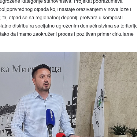
o ugrožene kategorije stanovništva. Projekat podrazumeva
ljoprivrednog otpada koji nastaje orezivanjem vinove loze i
 taj otpad se na regionalnoj deponiji pretvara u kompost i
platno distribuira socijalno ugroženim domaćinstvima sa teritorij
 tako da imamo zaokruženi proces i pozitivan primer cirkularne