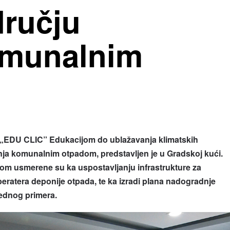
dručju
omunalnim
„EDU CLIC” Edukacijom do ublažavanja klimatskih
ja komunalnim otpadom, predstavljen je u Gradskoj kući.
tom usmerene su ka uspostavljanju infrastrukture za
eratera deponije otpada, te ka izradi plana nadogradnje
ednog primera.