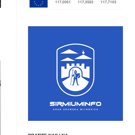
117,0061
117,3582
117,7103