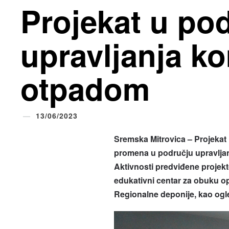
Projekat u po
upravljanja k
otpadom
13/06/2023
Sremska Mitrovica – Projekat
promena u području upravljan
Aktivnosti predviđene projek
edukativni centar za obuku op
Regionalne deponije, kao ogl