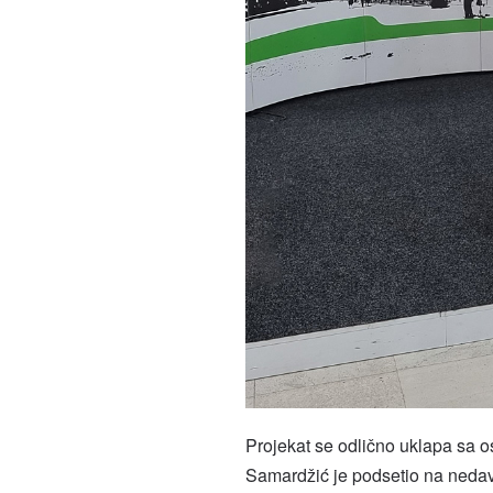
Projekat se odlično uklapa sa o
Samardžić je podsetio na nedav