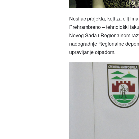
Nosilac projekta, koji za cilj im
Prehrambreno – tehnološki fakult
Novog Sada i Regionalnom razv
nadogradnje Regionalne deponi
upravljanje otpadom.