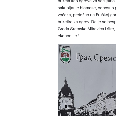
briketa kao ogreva za socijaln
sakupljanje biomase, odnosno po
voćaka, pretežno na Fruškoj gor,
briketira za ogrev. Dalje se bes
Grada Sremska Mitrovica i šire,
ekonomije.”