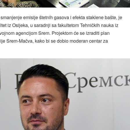
a smanjenje emisije štetnih gasova i efekta staklene bašte, je
et iz Osijeka, u saradnji sa fakultetom Tehničkih nauka iz
ojnom agencijom Srem. Projektom će se izraditi plan
je Srem-Mačva, kako bi se dobio moderan centar za