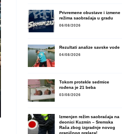
Privremene obustave i izmene
režima saobraćaja u gradu
06/08/2026
Rezultati analize savske vode
04/08/2026
Tokom protekle sedmice
rođena je 21 beba
03/08/2026
Izmenjen režim saobraćaja na
deonici Kuzmin – Sremska
Rača zbog izgradnje novog
graničnog prelaza!