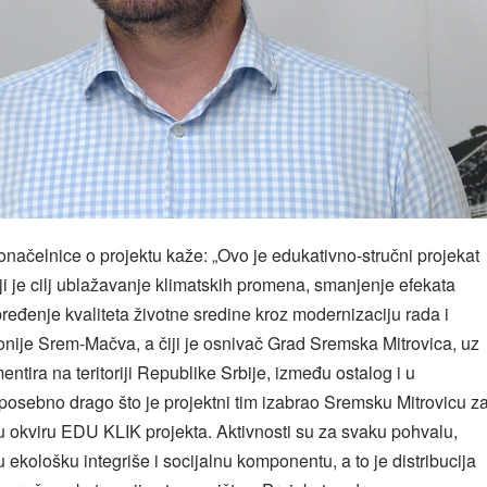
ačelnice o projektu kaže: „Ovo je edukativno-stručni projekat
ji je cilj ublažavanje klimatskih promena, smanjenje efekata
ređenje kvaliteta životne sredine kroz modernizaciju rada i
nije Srem-Mačva, a čiji je osnivač Grad Sremska Mitrovica, uz
tira na teritoriji Republike Srbije, između ostalog i u
 posebno drago što je projektni tim izabrao Sremsku Mitrovicu z
 okviru EDU KLIK projekta. Aktivnosti su za svaku pohvalu,
 ekološku integriše i socijalnu komponentu, a to je distribucija