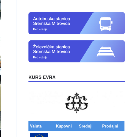
KURS EVRA
Valuta
Kupovni
Srednji
Prodajni