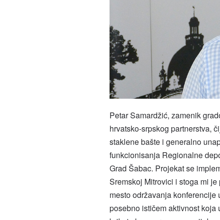
Petar Samardžić, zamenik gradon
hrvatsko-srpskog partnerstva, či
staklene bašte i generalno unap
funkcionisanja Regionalne depo
Grad Šabac. Projekat se implemen
Sremskoj Mitrovici i stoga mi je
mesto održavanja konferencije u
posebno ističem aktivnost koja u