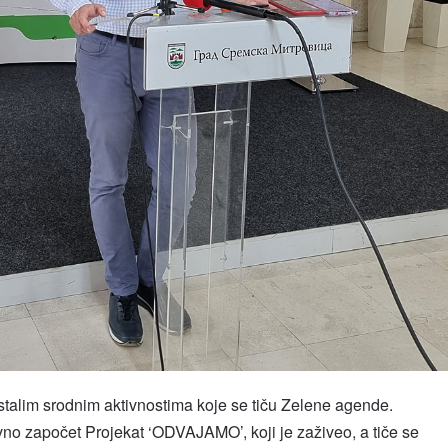
stalim srodnim aktivnostima koje se tiču Zelene agende.
no započet Projekat ‘ODVAJAMO’, koji je zaživeo, a tiče se