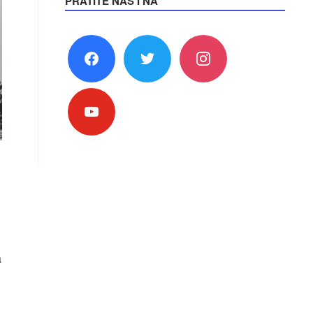
PRATITE NAS I NA
facebook
twitter
instagram
youtube
a