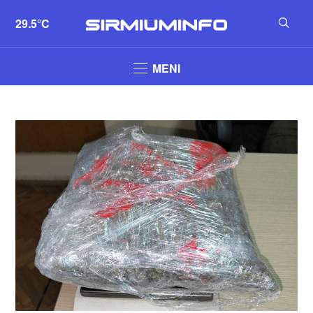
29.5°C
MENI