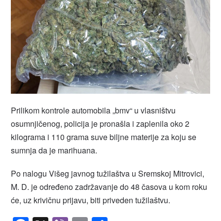
Prilikom kontrole automobila „bmv“ u vlasništvu
osumnjičenog, policija je pronašla i zaplenila oko 2
kilograma i 110 grama suve biljne materije za koju se
sumnja da je marihuana.
Po nalogu Višeg javnog tužilaštva u Sremskoj Mitrovici,
M. D. je određeno zadržavanje do 48 časova u kom roku
će, uz krivičnu prijavu, biti priveden tužilaštvu.