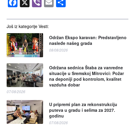
Facebook
X
Viber
Email
Share
Još iz kategorije Vesti:
Održan Ekspo karavan: Predstavljeno
nasleđe našeg grada
08/08/2026
Održana sednica Štaba za vanredne
situacije u Sremskoj Mitrovici: Požar
na deponiji pod kontrolom, kvalitet
vazduha dobar
07/08/2026
U pripremi plan za rekonstrukciju
puteva u gradu i selima za 2027.
godinu
07/08/2026