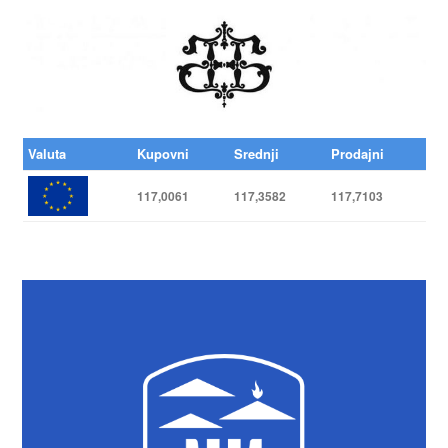
Valuta
Kupovni
Srednji
Prodajni
117,0061
117,3582
117,7103