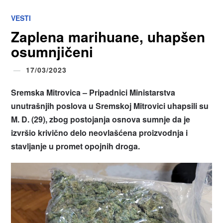
VESTI
Zaplena marihuane, uhapšen
osumnjičeni
17/03/2023
Sremska Mitrovica –
Pripadnici Ministarstva
unutrašnjih poslova u Sremskoj Mitrovici uhapsili su
M. D. (29), zbog postojanja osnova sumnje da je
izvršio krivično delo neovlašćena proizvodnja i
stavljanje u promet opojnih droga.