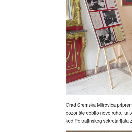
Grad Sremska Mitrovica pripremi
pozorište dobilo novo ruho, kak
kod Pokrajinskog sekretarijata z