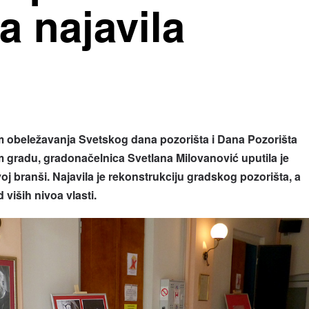
a najavila
u
 obeležavanja Svetskog dana pozorišta i Dana Pozorišta
 gradu, gradonačelnica Svetlana Milovanović uputila je
j branši. Najavila je rekonstrukciju gradskog pozorišta, a
 viših nivoa vlasti.