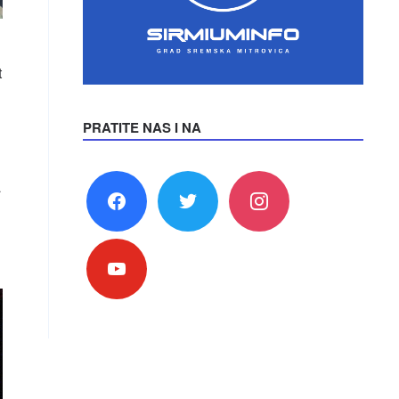
t
PRATITE NAS I NA
facebook
twitter
instagram
a
youtube