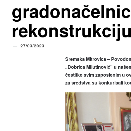
gradonačelnic
rekonstrukcij
27/03/2023
Sremska Mitrovica – Povodom
„Dobrica Milutinović” u našem
čestitke svim zaposlenim u ovo
za sredstva su konkurisali kod