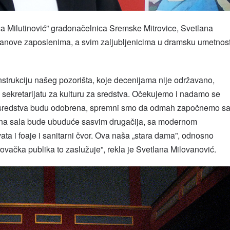
a Milutinović” gradonačelnica Sremske Mitrovice, Svetlana
stanove zaposlenima, a svim zaljubljenicima u dramsku umetnos
nstrukciju našeg pozorišta, koje decenijama nije održavano,
sekretarijatu za kulturu za sredstva. Očekujemo i nadamo se
ko sredstva budu odobrena, spremni smo da odmah započnemo s
išna sala bude ubuduće sasvim drugačija, sa modernom
ta i foaje i sanitarni čvor. Ova naša „stara dama”, odnosno
ovačka publika to zaslužuje”, rekla je Svetlana Milovanović.