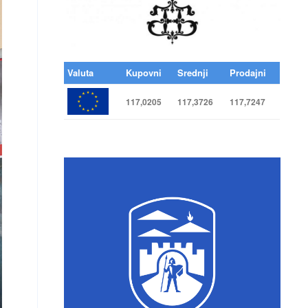
Valuta
Kupovni
Srednji
Prodajni
117,0205
117,3726
117,7247