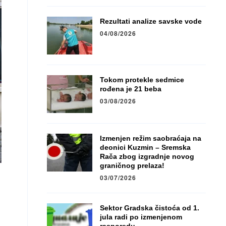
Rezultati analize savske vode
04/08/2026
Tokom protekle sedmice
rođena je 21 beba
03/08/2026
Izmenjen režim saobraćaja na
deonici Kuzmin – Sremska
Rača zbog izgradnje novog
graničnog prelaza!
03/07/2026
Sektor Gradska čistoća od 1.
jula radi po izmenjenom