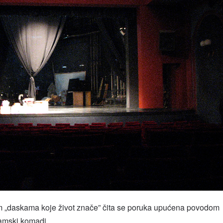
m „daskama koje život znače” čita se poruka upućena povodom
ramski komadi.