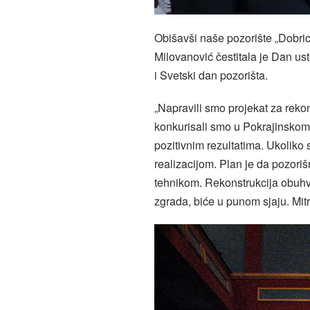
Obišavši naše pozorište „Dobric
Milovanović čestitala je Dan u
i Svetski dan pozorišta.
„Napravili smo projekat za reko
konkurisali smo u Pokrajinskom 
pozitivnim rezultatima. Ukoli
realizacijom. Plan je da pozor
tehnikom. Rekonstrukcija obuhva
zgrada, biće u punom sjaju. Mitr