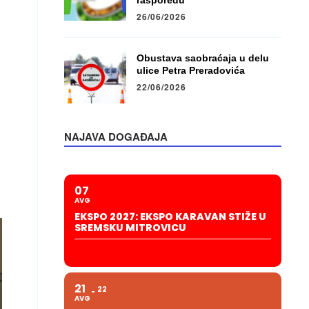
rasporedu
26/06/2026
Obustava saobraćaja u delu
ulice Petra Preradovića
22/06/2026
NAJAVA DOGAĐAJA
07
AVG
EKSPO 2027: EKSPO KARAVAN STIŽE U
SREMSKU MITROVICU
21
22
AVG