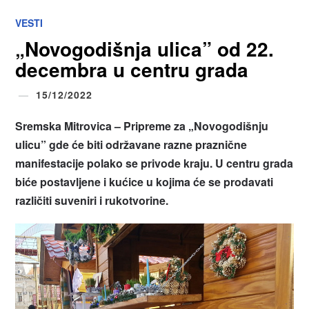
VESTI
„Novogodišnja ulica” od 22.
decembra u centru grada
15/12/2022
Sremska Mitrovica – Pripreme za „Novogodišnju
ulicu” gde će biti održavane razne praznične
manifestacije polako se privode kraju. U centru grada
biće postavljene i kućice u kojima će se prodavati
različiti suveniri i rukotvorine.