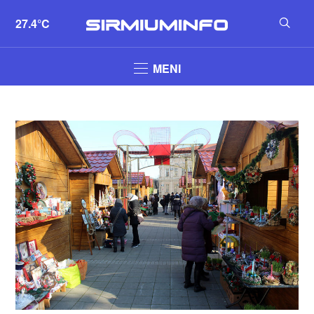
27.4°C
MENI