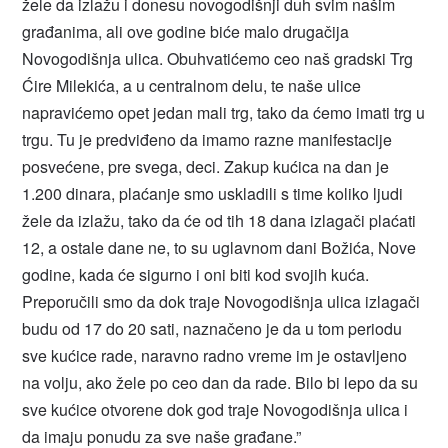
žele da izlažu i donesu novogodišnji duh svim našim
građanima, ali ove godine biće malo drugačija
Novogodišnja ulica. Obuhvatićemo ceo naš gradski Trg
Ćire Milekića, a u centralnom delu, te naše ulice
napravićemo opet jedan mali trg, tako da ćemo imati trg u
trgu. Tu je predviđeno da imamo razne manifestacije
posvećene, pre svega, deci. Zakup kućica na dan je
1.200 dinara, plaćanje smo uskladili s time koliko ljudi
žele da izlažu, tako da će od tih 18 dana izlagači plaćati
12, a ostale dane ne, to su uglavnom dani Božića, Nove
godine, kada će sigurno i oni biti kod svojih kuća.
Preporučili smo da dok traje Novogodišnja ulica izlagači
budu od 17 do 20 sati, naznačeno je da u tom periodu
sve kućice rade, naravno radno vreme im je ostavljeno
na volju, ako žele po ceo dan da rade. Bilo bi lepo da su
sve kućice otvorene dok god traje Novogodišnja ulica i
da imaju ponudu za sve naše građane.”