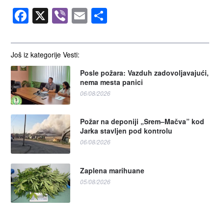
Facebook
X
Viber
Email
Share
Još iz kategorije Vesti:
Posle požara: Vazduh zadovoljavajući,
nema mesta panici
06/08/2026
Požar na deponiji „Srem–Mačva” kod
Jarka stavljen pod kontrolu
06/08/2026
Zaplena marihuane
05/08/2026