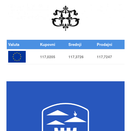
Valuta
Kupovni
Srednji
Prodajni
117,0205
117,3726
117,7247