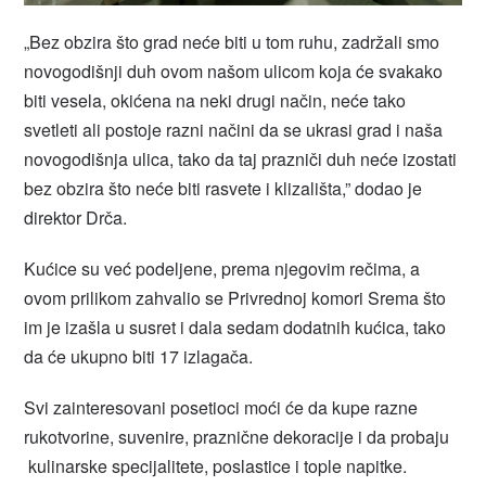
„Bez obzira što grad neće biti u tom ruhu, zadržali smo
novogodišnji duh ovom našom ulicom koja će svakako
biti vesela, okićena na neki drugi način, neće tako
svetleti ali postoje razni načini da se ukrasi grad i naša
novogodišnja ulica, tako da taj prazniči duh neće izostati
bez obzira što neće biti rasvete i klizališta,” dodao je
direktor Drča.
Kućice su već podeljene, prema njegovim rečima, a
ovom prilikom zahvalio se Privrednoj komori Srema što
im je izašla u susret i dala sedam dodatnih kućica, tako
da će ukupno biti 17 izlagača.
Svi zainteresovani posetioci moći će da kupe razne
rukotvorine, suvenire, praznične dekoracije i da probaju
kulinarske specijalitete, poslastice i tople napitke.