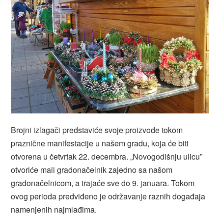
Brojni izlagači predstaviće svoje proizvode tokom
praznične manifestacije u našem gradu, koja će biti
otvorena u četvrtak 22. decembra. „Novogodišnju ulicu”
otvoriće mali gradonačelnik zajedno sa našom
gradonačelnicom, a trajaće sve do 9. januara. Tokom
ovog perioda predviđeno je održavanje raznih događaja
namenjenih najmlađima.