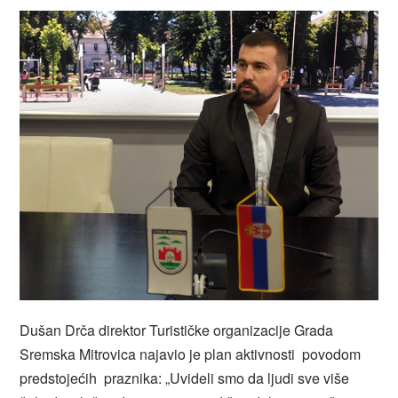
Dušan Drča direktor Turističke organizacije Grada
Sremska Mitrovica najavio je plan aktivnosti povodom
predstojećih praznika: „Uvideli smo da ljudi sve više