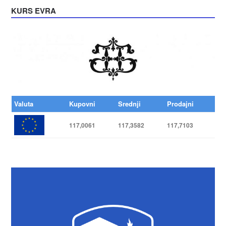
KURS EVRA
Valuta
Kupovni
Srednji
Prodajni
117,0061
117,3582
117,7103