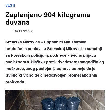
VESTI
Zaplenjeno 904 kilograma
duvana
14/11/2022
Sremska Mitrovica – Pripadnici Ministarstva
unutrašnjih poslova u Sremskoj Mitrovici, u saradnji
sa Poreskom policijom, podneće krivičnu prijavu
nadležnom tužilaštvu protiv dvadesetosmogodišnjeg
muškarca, zbog postojanja osnova sumnje da je
izvršio krivično delo nedozvoljen promet akciznih
proizvoda.