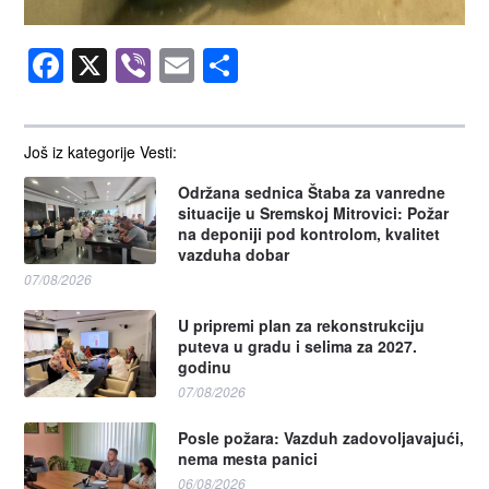
Facebook
X
Viber
Email
Share
Još iz kategorije Vesti:
Održana sednica Štaba za vanredne
situacije u Sremskoj Mitrovici: Požar
na deponiji pod kontrolom, kvalitet
vazduha dobar
07/08/2026
U pripremi plan za rekonstrukciju
puteva u gradu i selima za 2027.
godinu
07/08/2026
Posle požara: Vazduh zadovoljavajući,
nema mesta panici
06/08/2026