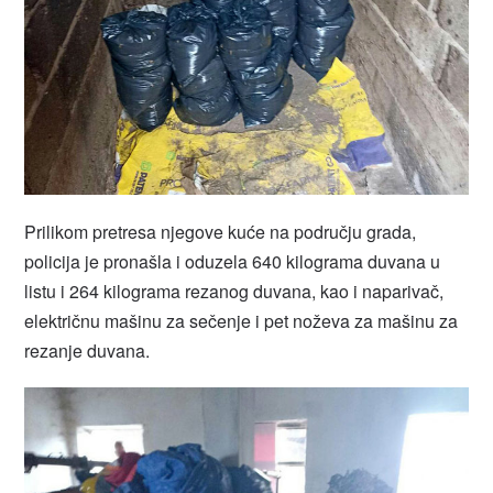
Prilikom pretresa njegove kuće na području grada,
policija je pronašla i oduzela 640 kilograma duvana u
listu i 264 kilograma rezanog duvana, kao i naparivač,
električnu mašinu za sečenje i pet noževa za mašinu za
rezanje duvana.