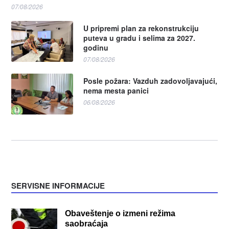
07/08/2026
U pripremi plan za rekonstrukciju
puteva u gradu i selima za 2027.
godinu
07/08/2026
Posle požara: Vazduh zadovoljavajući,
nema mesta panici
06/08/2026
SERVISNE INFORMACIJE
Obaveštenje o izmeni režima
saobraćaja