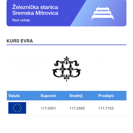
KURS EVRA
Valuta
Kupovni
Srednji
Prodajni
117,0061
117,3582
117,7103