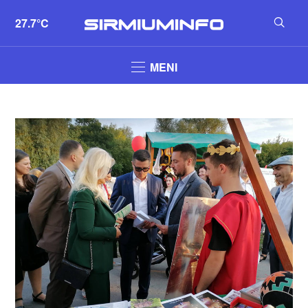
27.7°C
MENI