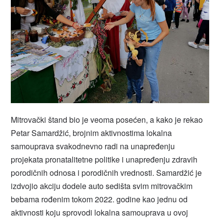
Mitrovački štand bio je veoma posećen, a kako je rekao
Petar Samardžić, brojnim aktivnostima lokalna
samouprava svakodnevno radi na unapređenju
projekata pronatalitetne politike i unapređenju zdravih
porodičnih odnosa i porodičnih vrednosti. Samardžić je
izdvojio akciju dodele auto sedišta svim mitrovačkim
bebama rođenim tokom 2022. godine kao jednu od
aktivnosti koju sprovodi lokalna samouprava u ovoj