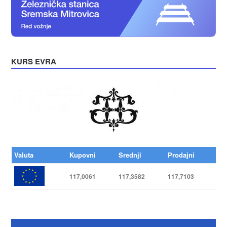
KURS EVRA
Valuta
Kupovni
Srednji
Prodajni
117,0061
117,3582
117,7103