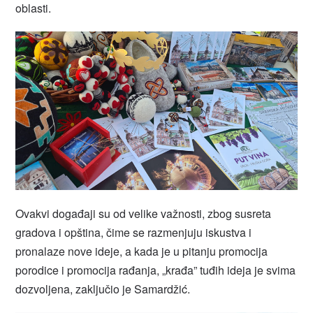
oblasti.
Ovakvi događaji su od velike važnosti, zbog susreta
gradova i opština, čime se razmenjuju iskustva i
pronalaze nove ideje, a kada je u pitanju promocija
porodice i promocija rađanja, „krađa” tuđih ideja je svima
dozvoljena, zaključio je Samardžić.