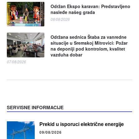
Održan Ekspo karavan: Predstavljeno
nasleđe našeg grada
08/08/2026
Održana sednica Štaba za vanredne
situacije u Sremskoj Mitrovici: Požar
na deponiji pod kontrolom, kvalitet
vazduha dobar
07/08/2026
SERVISNE INFORMACIJE
Prekid u isporuci električne energije
09/08/2026