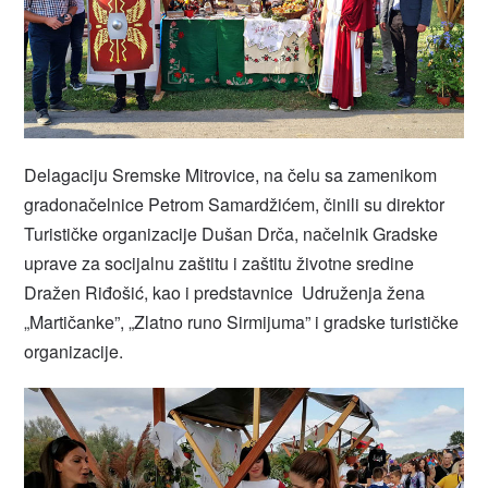
Delagaciju Sremske Mitrovice, na čelu sa zamenikom
gradonačelnice Petrom Samardžićem, činili su direktor
Turističke organizacije Dušan Drča, načelnik Gradske
uprave za socijalnu zaštitu i zaštitu životne sredine
Dražen Riđošić, kao i predstavnice Udruženja žena
„Martičanke”, „Zlatno runo Sirmijuma” i gradske turističke
organizacije.