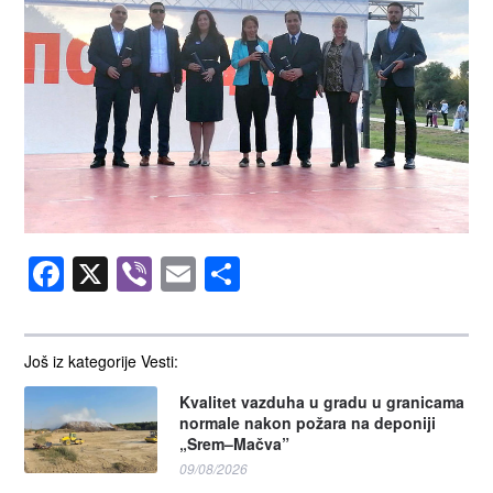
Facebook
X
Viber
Email
Share
Još iz kategorije Vesti:
Kvalitet vazduha u gradu u granicama
normale nakon požara na deponiji
„Srem–Mačva”
09/08/2026