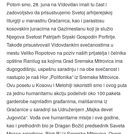
Potom smo, 28. juna na Vidovdan imali tu čast i
zadovoljstvo da prisustvujemo Svetoj arhijerejskoj
liturgiji u manastiru Gračanica, kao i parastosu
kosovskim junacima na Gazimestanu koji je služio
Njegova Svetost Patrijarh Srpski Gospodin Porfirije.
Takođe prisustvovali Vidovdankim svečanostima u
mestu Veliko Ropotovo na poziv naših prijatelja i čelnika
opštine Ranilug sa kojima Grad Sremska Mitrovica ima
dugogodišnju, uspešnu saradnju i na obe svečanost i
nastupio je naš Hor „Polifonika” iz Sremske Mitrovice.
Ovu posetu u Kosovu i Metohiji iskoristili smo i ovog puta
za jednu humanitarnu akciju podelivši oko 100 paketa
garderobe najmlađim građanima, mališanima iz
Gračanice u saradnji sa Udruženjem „Majka devet
Jugovića”. Vođa ove humanitarne misije i ove godine,
kao i prethodnih bio je Dragan Božić predsednik Saveta
Mesne zajednice „Blok B” iz Sremske Mitrovice. Ovom