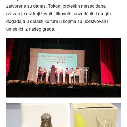
zatvorene su danas. Tokom proteklih mesec dana
održan je niz književnih, likovnih, pozorišnih i drugih
događaja u oblasti kulture u kojima su učestvovali i
umetnici iz našeg grada.