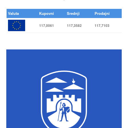
Valuta
Kupovni
Srednji
Prodajni
117,0061
117,3582
117,7103