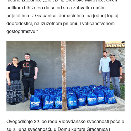
prilikom bih želeo da se od srca zahvalim našim
prijateljima iz Gračanice, domaćinima, na jednoj toploj
dobrodošlici, na izuzetnom prijemu i veličanstvenom
gostoprimstvu.”
Ovogodišnje 32. po redu Vidovdanske svečanosti počele
su 2. juna svečanošću u Domu kulture Gračanica i