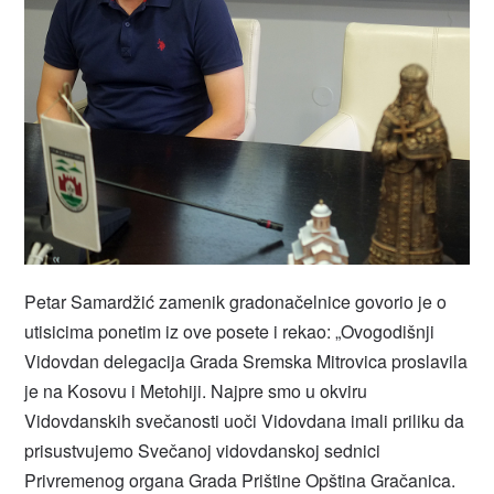
Petar Samardžić zamenik gradonačelnice govorio je o
utisicima ponetim iz ove posete i rekao: „Ovogodišnji
Vidovdan delegacija Grada Sremska Mitrovica proslavila
je na Kosovu i Metohiji. Najpre smo u okviru
Vidovdanskih svečanosti uoči Vidovdana imali priliku da
prisustvujemo Svečanoj vidovdanskoj sednici
Privremenog organa Grada Prištine Opština Gračanica.