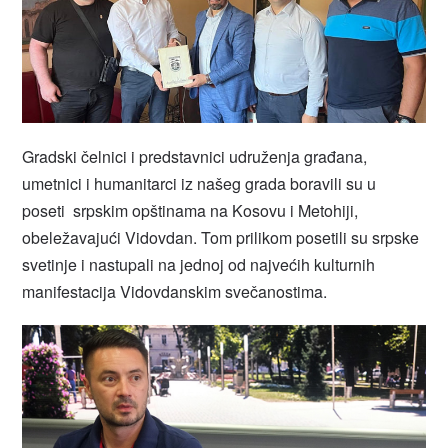
Gradski čelnici i predstavnici udruženja građana,
umetnici i humanitarci iz našeg grada boravili su u
poseti srpskim opštinama na Kosovu i Metohiji,
obeležavajući Vidovdan. Tom prilikom posetili su srpske
svetinje i nastupali na jednoj od najvećih kulturnih
manifestacija Vidovdanskim svečanostima.