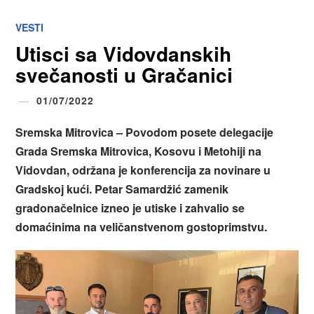
VESTI
Utisci sa Vidovdanskih
svečanosti u Gračanici
01/07/2022
Sremska Mitrovica – Povodom posete delegacije
Grada Sremska Mitrovica, Kosovu i Metohiji na
Vidovdan, održana je konferencija za novinare u
Gradskoj kući. Petar Samardžić zamenik
gradonačelnice izneo je utiske i zahvalio se
domaćinima na veličanstvenom gostoprimstvu.