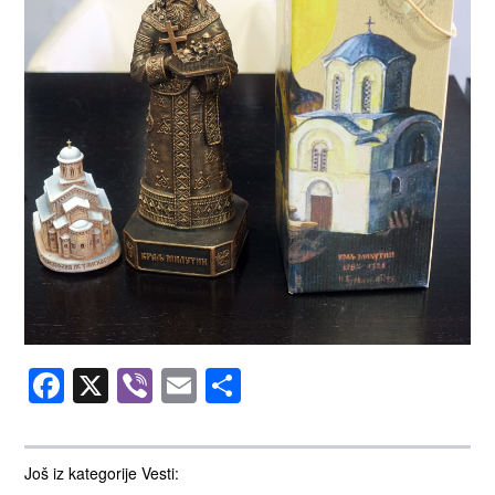
Facebook
X
Viber
Email
Share
Još iz kategorije Vesti: