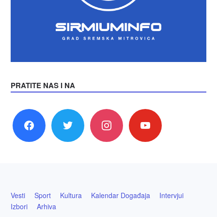
PRATITE NAS I NA
facebook
twitter
instagram
youtube
Vesti
Sport
Kultura
Kalendar Događaja
Intervjui
Izbori
Arhiva