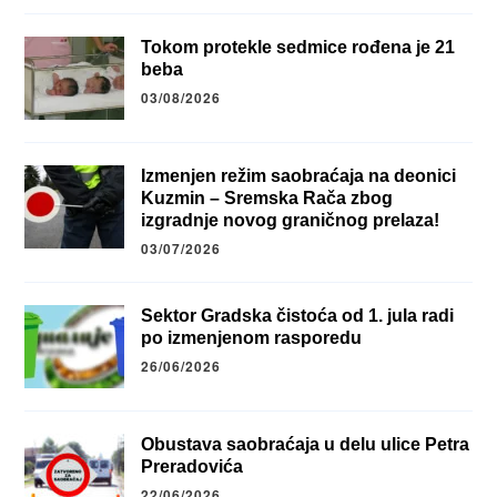
Tokom protekle sedmice rođena je 21
beba
03/08/2026
Izmenjen režim saobraćaja na deonici
Kuzmin – Sremska Rača zbog
izgradnje novog graničnog prelaza!
03/07/2026
Sektor Gradska čistoća od 1. jula radi
po izmenjenom rasporedu
26/06/2026
Obustava saobraćaja u delu ulice Petra
Preradovića
22/06/2026