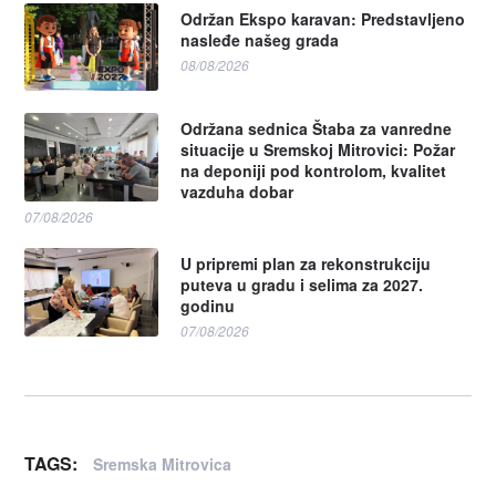
Održan Ekspo karavan: Predstavljeno
nasleđe našeg grada
08/08/2026
Održana sednica Štaba za vanredne
situacije u Sremskoj Mitrovici: Požar
na deponiji pod kontrolom, kvalitet
vazduha dobar
07/08/2026
U pripremi plan za rekonstrukciju
puteva u gradu i selima za 2027.
godinu
07/08/2026
TAGS:
Sremska Mitrovica