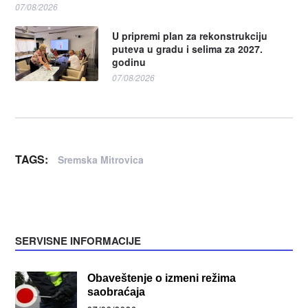
07/08/2026
U pripremi plan za rekonstrukciju
puteva u gradu i selima za 2027.
godinu
07/08/2026
TAGS:
Sremska Mitrovica
SERVISNE INFORMACIJE
Obaveštenje o izmeni režima
saobraćaja