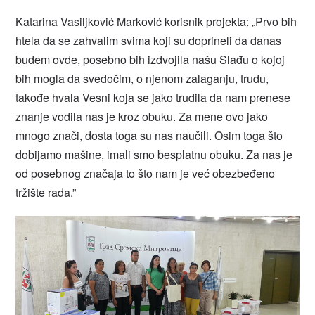
Katarina Vasiljković Marković korisnik projekta: „Prvo bih
htela da se zahvalim svima koji su doprineli da danas
budem ovde, posebno bih izdvojila našu Slađu o kojoj
bih mogla da svedočim, o njenom zalaganju, trudu,
takođe hvala Vesni koja se jako trudila da nam prenese
znanje vodila nas je kroz obuku. Za mene ovo jako
mnogo znači, dosta toga su nas naučili. Osim toga što
dobijamo mašine, imali smo besplatnu obuku. Za nas je
od posebnog značaja to što nam je već obezbeđeno
tržište rada.”