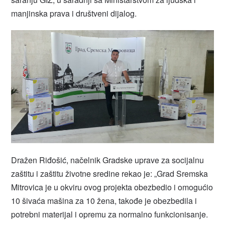
manjinska prava i društveni dijalog.
Dražen Riđošić, načelnik Gradske uprave za socijalnu
zaštitu i zaštitu životne sredine rekao je: „Grad Sremska
Mitrovica je u okviru ovog projekta obezbedio i omogućio
10 šivaća mašina za 10 žena, takođe je obezbedila i
potrebni materijal i opremu za normalno funkcionisanje.