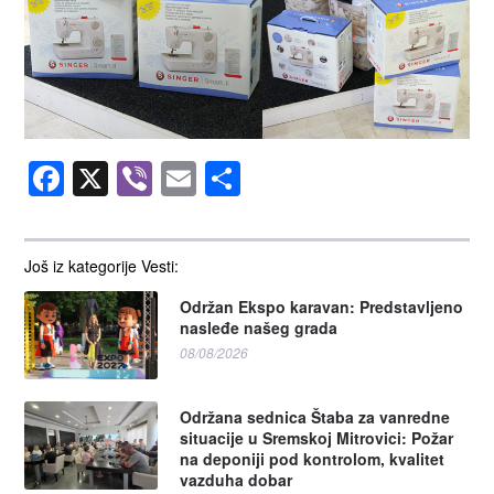
Facebook
X
Viber
Email
Share
Još iz kategorije Vesti:
Održan Ekspo karavan: Predstavljeno
nasleđe našeg grada
08/08/2026
Održana sednica Štaba za vanredne
situacije u Sremskoj Mitrovici: Požar
na deponiji pod kontrolom, kvalitet
vazduha dobar