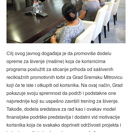
Cilj ovog javnog događaja je da promoviše dodelu
opreme za šivenje (mašine) koja će korisnicima
programa poslužiti za sticanje prihoda od sašivenih
reciklažnih promotivnih torbi za Grad Sremsku Mitrovicu
koji će te iste i otkupiti od korisnika. Na ovaj način, Grad
pokazuje svoju spremnost da podrži i podstakne one
najvrednije koji su uspešno završili trening za šivenje.
Takođe, dodela sredstava za rad kao i ovakav model
finansijske podrške predstavlja i dodatni vid motivacije
korisnika koja će svakako doprineti održivosti projekta i