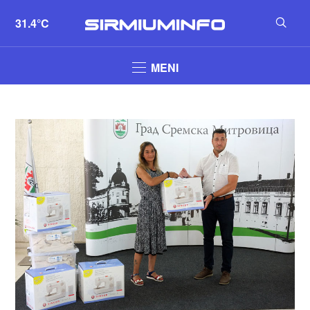
31.4°C
MENI