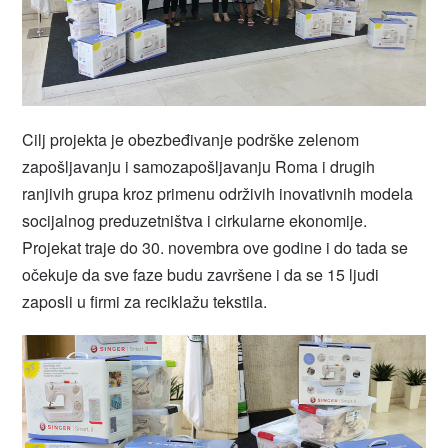
Cilj projekta je obezbeđivanje podrške zelenom
zapošljavanju i samozapošljavanju Roma i drugih
ranjivih grupa kroz primenu održivih inovativnih modela
socijalnog preduzetništva i cirkularne ekonomije.
Projekat traje do 30. novembra ove godine i do tada se
očekuje da sve faze budu završene i da se 15 ljudi
zaposli u firmi za reciklažu tekstila.