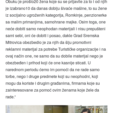
Obuku je prošlo20 žena koje su se prijavile za to i od njih
je izabrano10 da danas dobiju šivaće mašine, to su žene
iz socijalno ugroženih kategorija, Romkinje, penzionerke
sa malim primanjima, samohrane majke. Osim toga, one
neće dobiti samo neophodan materijali i nisu prepušteni
sami sebi, oni će dobiti i posao, dakle Grad Sremska
Mitrovica obezbedio je za njih da šiju promotivni
reklamni materijal za potrebe Turističke organizacije i na
ovaj način one, ne samo da su dobile materijal nego je
obezbeđen i prihod koji će one kasnije sticati. U
narednom periodu ćemo im pomoći da ne rade samo
torbe, nego i druge predmete koji su neophodni, koji
mogu da koriste i drugim građanima, firmama koje su
zainteresovane za pomoć ovim ženama koje žele da
rade.”