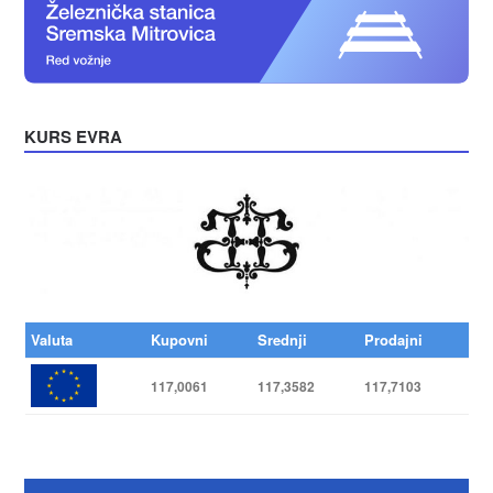
KURS EVRA
Valuta
Kupovni
Srednji
Prodajni
117,0061
117,3582
117,7103