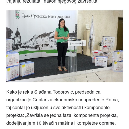
trajanju rezultata i nakon njegovog završetka.
Kako je rekla Slađana Todorović, predsednica
organizacije Centar za ekonomsko unapređenje Roma,
taj centar je uključen u sve aktivnosti i komponente
projekta: „Završila se jedna faza, komponenta projekta,
dodeljivanjem 10 šivaćih mašina i kompletne opreme.