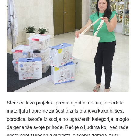
Sledeća faza projekta, prema njenim rečima, je dodela
materijala i opreme za šest biznis planova kako bi šest
porodica, takođe iz socijalno ugroženih kategorija, moglo
da generiše svoje prihode. Reč je o ljudima koji već rade
nešto poput uređenja dvorišta, čišćenja zgrada, tu su