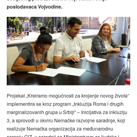
poslodavaca Vojvodine.
Projekat „Kreiramo mogućnosti za krojenje novog života”
implementira se kroz program „Inkluzija Roma i drugih
marginalizovanih grupa u Srbiji” – Inicijativa za inkluziju
3, a sprovodi u okviru Nemačke razvojne saradnje, koji
realizuje Nemačka organizacija za međunarodnu
saranju GIZ, u saradnji sa Ministarstvom za ljudska i