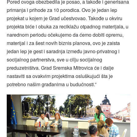
Pored ovoga obezbedila je posao, a takođe i generisana
primanja i prihode za 10 porodica. Ovo je jedan lep
projekat u kojem je Grad učestvovao. Takođe u okviru
projekta biće i obuka za reciklažu otpadnog materijala, u
narednom periodu očekujemo da ćemo dobiti opremu,
materijal i za šest novih biznis planova, ovo je zaista
jedan lep je gest i saradnja između javno-privatnog i
socijalnog partnerstva, sve u cilju socijalnog
preduzetništva. Grad Sremska Mitrovica će i dalje
nastaviti sa ovakvim projektima osluškujući šta je
potrebno našim građanima u budućnosti.”