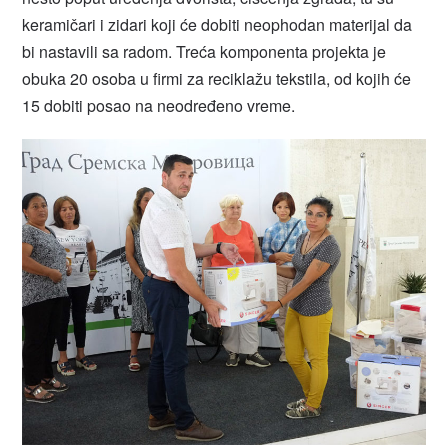
keramičari i zidari koji će dobiti neophodan materijal da
bi nastavili sa radom. Treća komponenta projekta je
obuka 20 osoba u firmi za reciklažu tekstila, od kojih će
15 dobiti posao na neodređeno vreme.