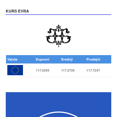
KURS EVRA
Valuta
Kupovni
Srednji
Prodajni
117,0205
117,3726
117,7247