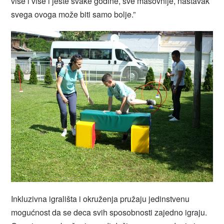
više i više i jeste svake godine, sve masovnije, nastavak
svega ovoga može biti samo bolje.”
Inkluzivna igrališta i okruženja pružaju jedinstvenu
mogućnost da se deca svih sposobnosti zajedno igraju.