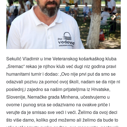
Sekulić Vladimir u ime Veteranskog košarkaškog kluba
„Sremac” rekao je njihov klub već dugi niz godina pravi
humanitarni turnir i dodao: „Ovo nije prvi put da smo se
odazvali pozivu za pomoć ovoj školi, nadam se da nije ni
poslednj,i zajedno sa našim prijateljima iz Hrvatske,
Slovenije, Nemačke grada Minhena, učestvujemo u
ovome i punog srca se odazivamo na ovakve priče i
verujte da je smisao sve veći i veći. Želimo da ovoj deci
što više damo, koliko god možemo ali želimo da bude to