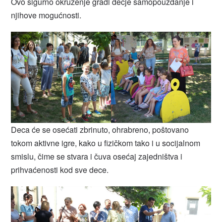
Ovo sigurno okruženje gradi dečje samopouzdanje i
njihove mogućnosti.
Deca će se osećati zbrinuto, ohrabreno, poštovano
tokom aktivne igre, kako u fizičkom tako i u socijalnom
smislu, čime se stvara i čuva osećaj zajedništva i
prihvaćenosti kod sve dece.