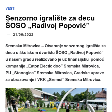
VESTI
Senzorno igralište za decu
ŠOSO „Radivoj Popović”
21/06/2022
Sremska Mitrovica – Otvaranje senzornog igrališta za
decu u školskom dvorištu ŠOSO „Radivoj Popović”
u našem gradu realizovano je uz finansijsku pomoć
kompanije „EatonElectic doo” Sremska Mitrovica,
PU „Stonogica” Sremska Mitrovica, Gradske uprave
za obrazovanje i VKK „Sremci” Sremska Mitrovica.