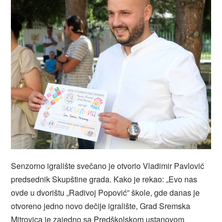
Senzorno igralište svečano je otvorio Vladimir Pavlović
predsednik Skupštine grada. Kako je rekao: „Evo nas
ovde u dvorištu „Radivoj Popović” škole, gde danas je
otvoreno jedno novo dečije igralište, Grad Sremska
Mitrovica je zajedno sa Predškolskom ustanovom