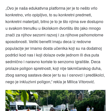
„Ovo je naša edukativna platforma jer je to nešto vrlo
konkretno, vrlo opipljivo, to su konkretni predmeti,
konkretni materijali, bitno je to je što njima sve dostupno
u svakom trenutku u školskom dvorištu što jako mnogo
znači za njihov sezorni razvoj i za njihove psihomotorne
sposobnosti. Veliki benefit imaju deca iz redovne
populacije jer imamo dosta učenika koji su na dodatnoj
podršci kod nas i koji dolaze ovde jednom ili dva puta
sedmično i naravno koriste to senzorno igralište. Deca
prolaze poligon spretnosti, koji nije takmičarskog duha,
zbog samog sastava dece jer tu su i osnovci i predškolci,
nego je inkluzivni poligon,” rekla je Milica Vitorović.