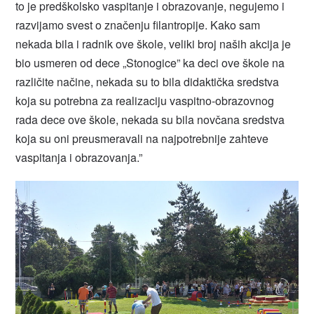
to je predškolsko vaspitanje i obrazovanje, negujemo i
razvijamo svest o značenju filantropije. Kako sam
nekada bila i radnik ove škole, veliki broj naših akcija je
bio usmeren od dece „Stonogice” ka deci ove škole na
različite načine, nekada su to bila didaktička sredstva
koja su potrebna za realizaciju vaspitno-obrazovnog
rada dece ove škole, nekada su bila novčana sredstva
koja su oni preusmeravali na najpotrebnije zahteve
vaspitanja i obrazovanja.”