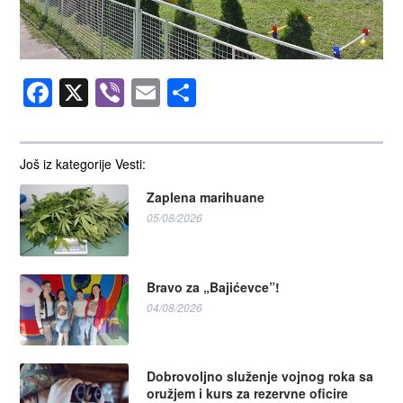
Facebook
X
Viber
Email
Share
Još iz kategorije Vesti:
Zaplena marihuane
05/08/2026
Bravo za „Bajićevce”!
04/08/2026
Dobrovoljno služenje vojnog roka sa
oružjem i kurs za rezervne oficire