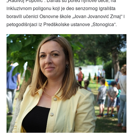
„Radivoj Popović”. Danas su pored njihove dece, na
inkluzivnom poligonu koji je deo senzornog igrališta
boravili učenici Osnovne škole „Jovan Jovanović Zmaj” i
petogodišnjaci iz Predškolske ustanove „Stonogica”.