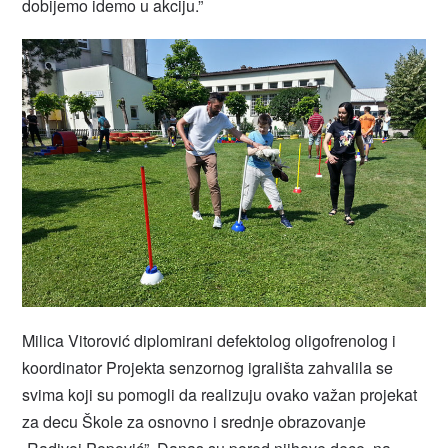
dobijemo idemo u akciju.”
Milica Vitorović diplomirani defektolog oligofrenolog i
koordinator Projekta senzornog igrališta zahvalila se
svima koji su pomogli da realizuju ovako važan projekat
za decu Škole za osnovno i srednje obrazovanje