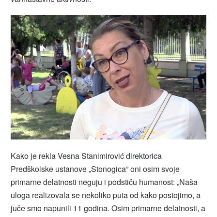
Kako je rekla Vesna Stanimirović direktorica
Predškolske ustanove „Stonogica” oni osim svoje
primarne delatnosti neguju i podstiču humanost: „Naša
uloga realizovala se nekoliko puta od kako postojimo, a
juče smo napunili 11 godina. Osim primarne delatnosti, a