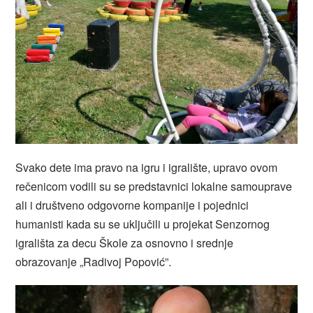
Svako dete ima pravo na igru i igralište, upravo ovom
rečenicom vodili su se predstavnici lokalne samouprave
ali i društveno odgovorne kompanije i pojednici
humanisti kada su se uključili u projekat Senzornog
igrališta za decu Škole za osnovno i srednje
obrazovanje „Radivoj Popović”.