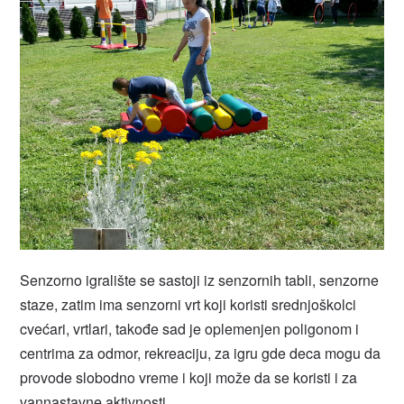
Senzorno igralište se sastoji iz senzornih tabli, senzorne
staze, zatim ima senzorni vrt koji koristi srednjoškolci
cvećari, vrtlari, takođe sad je oplemenjen poligonom i
centrima za odmor, rekreaciju, za igru gde deca mogu da
provode slobodno vreme i koji može da se koristi i za
vannastavne aktivnosti.