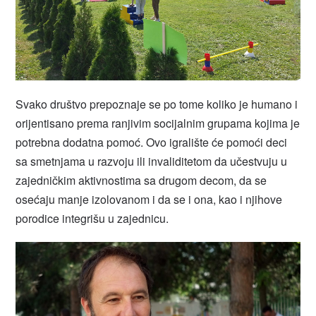
Svako društvo prepoznaje se po tome koliko je humano i
orijentisano prema ranjivim socijalnim grupama kojima je
potrebna dodatna pomoć. Ovo igralište će pomoći deci
sa smetnjama u razvoju ili invaliditetom da učestvuju u
zajedničkim aktivnostima sa drugom decom, da se
osećaju manje izolovanom i da se i ona, kao i njihove
porodice integrišu u zajednicu.