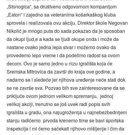
„Stonogica”, sa društveno odgovornom kompanijom
„Eaton” i zajedno sa veteranima košarkaškog kluba
sprovela i realizovala ovu akciju. Direktor škole Negovan
Nikolić je mnogo puta do sada pokazao da je sposoban
da okupi ljud,e a kada se ljudi okupe onda i može da
nastane ovako jedna lepa stvar i možemo ovako da
provedemo lepo vreme i da podelimo radost sa ovom
decom. Ovo je samo jedno u nizu igrališta koja će
Sremska Mitrovica da završi do kraja ove godine, a
nadamo se i sledeće jer njihova uređenje neće stati dok
se ne završe sva. Pozvao bih sve zainteresovane da se
priključe ovom jednom velikom spremanju, jednoj
velikoj akciji, trenutno se još uvek radi popis svih
igrališta u gradu, ona najugroženija u najnebezbednijem
stanju radićemo prvoda krenemo time se bavi sportska
inspekcija i mi ćemo sačekati njihovo mišljenje i čim da