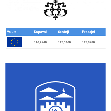
Valuta
Kupovni
Srednji
Prodajni
116,9940
117,3460
117,6980