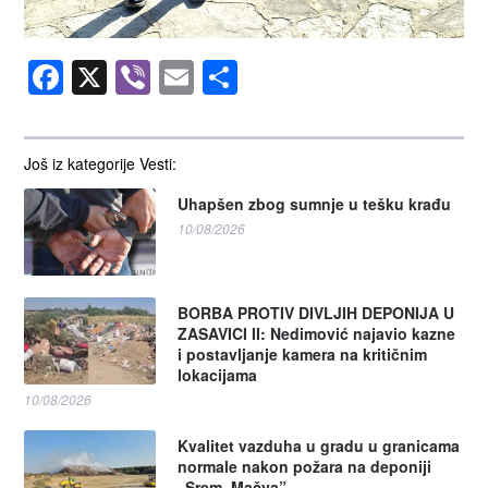
Facebook
X
Viber
Email
Share
Još iz kategorije Vesti:
Uhapšen zbog sumnje u tešku krađu
10/08/2026
BORBA PROTIV DIVLJIH DEPONIJA U
ZASAVICI II: Nedimović najavio kazne
i postavljanje kamera na kritičnim
lokacijama
10/08/2026
Kvalitet vazduha u gradu u granicama
normale nakon požara na deponiji
„Srem–Mačva”