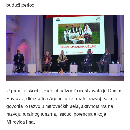
budući period.
U panel diskusiji „Ruralni turizam” učestvovala je Dušica
Pavlović, direktorica Agencije za ruralni razvoj, koja je
govorila o razvoju mitrovačkih sela, aktivnostima na
razvoju ruralnog turizma, ističući potencijale koje
Mitrovica ima.