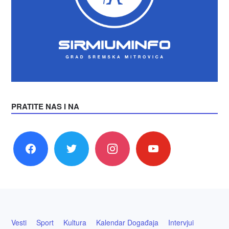
PRATITE NAS I NA
facebook
twitter
instagram
youtube
Vesti
Sport
Kultura
Kalendar Događaja
Intervjui