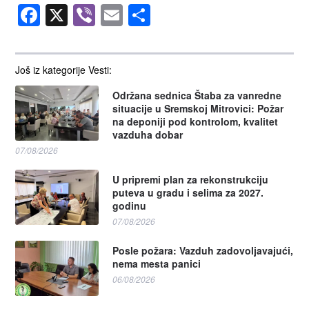
Facebook
X
Viber
Email
Share
Još iz kategorije Vesti:
Održana sednica Štaba za vanredne
situacije u Sremskoj Mitrovici: Požar
na deponiji pod kontrolom, kvalitet
vazduha dobar
07/08/2026
U pripremi plan za rekonstrukciju
puteva u gradu i selima za 2027.
godinu
07/08/2026
Posle požara: Vazduh zadovoljavajući,
nema mesta panici
06/08/2026