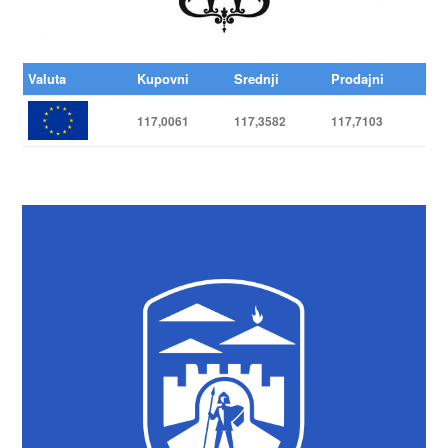
Valuta
Kupovni
Srednji
Prodajni
117,0061
117,3582
117,7103