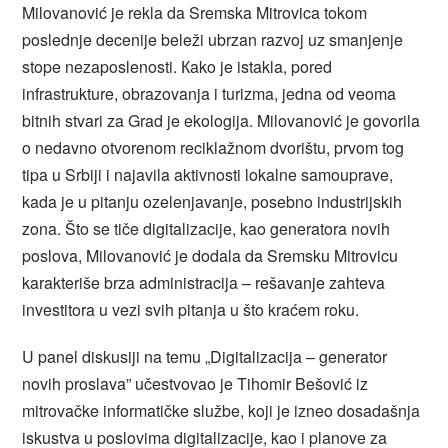
Milovanović je rekla da Sremska Mitrovica tokom
poslednje decenije beleži ubrzan razvoj uz smanjenje
stope nezaposlenosti. Кako je istakla, pored
infrastrukture, obrazovanja i turizma, jedna od veoma
bitnih stvari za Grad je ekologija. Milovanović je govorila
o nedavno otvorenom reciklažnom dvorištu, prvom tog
tipa u Srbiji i najavila aktivnosti lokalne samouprave,
kada je u pitanju ozelenjavanje, posebno industrijskih
zona. Što se tiče digitalizacije, kao generatora novih
poslova, Milovanović je dodala da Sremsku Mitrovicu
karakteriše brza administracija – rešavanje zahteva
investitora u vezi svih pitanja u što kraćem roku.
U panel diskusiji na temu „Digitalizacija – generator
novih proslava” učestvovao je Tihomir Bešović iz
mitrovačke informatičke službe, koji je izneo dosadašnja
iskustva u poslovima digitalizacije, kao i planove za