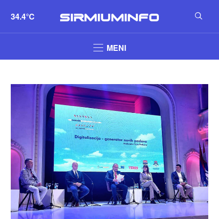
34.4°C
MENI