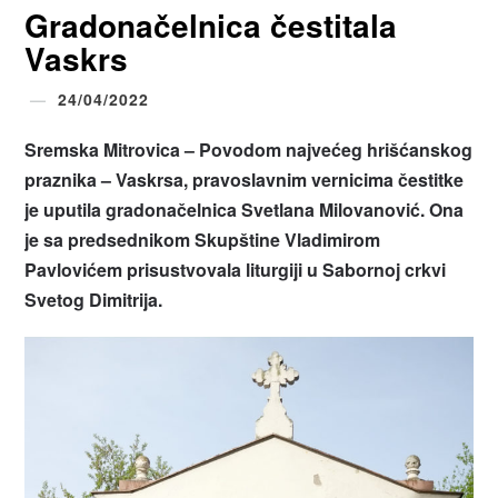
Gradonačelnica čestitala
Vaskrs
24/04/2022
Sremska Mitrovica – Povodom najvećeg hrišćanskog
praznika – Vaskrsa, pravoslavnim vernicima čestitke
je uputila gradonačelnica Svetlana Milovanović. Ona
je sa predsednikom Skupštine Vladimirom
Pavlovićem prisustvovala liturgiji u Sabornoj crkvi
Svetog Dimitrija.