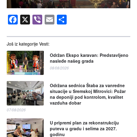
Facebook
X
Viber
Email
Share
Još iz kategorije Vesti:
Održan Ekspo karavan: Predstavljeno
nasleđe našeg grada
08/08/2026
Održana sednica Štaba za vanredne
situacije u Sremskoj Mitrovici: Požar
na deponiji pod kontrolom, kvalitet
vazduha dobar
07/08/2026
U pripremi plan za rekonstrukciju
puteva u gradu i selima za 2027.
godinu