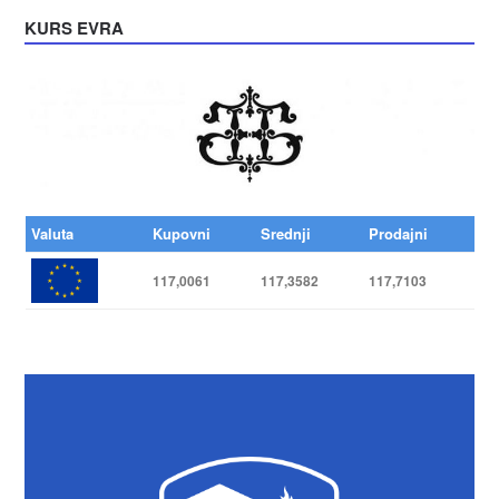
KURS EVRA
Valuta
Kupovni
Srednji
Prodajni
117,0061
117,3582
117,7103