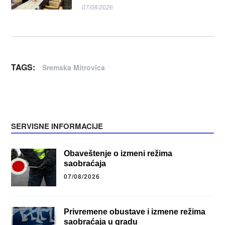
07/08/2026
TAGS:
Sremska Mitrovica
SERVISNE INFORMACIJE
Obaveštenje o izmeni režima
saobraćaja
07/08/2026
Privremene obustave i izmene režima
saobraćaja u gradu