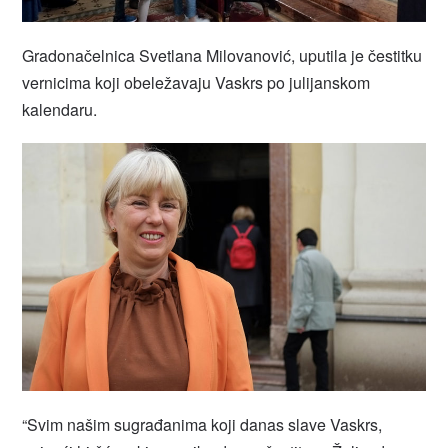
Gradonačelnica Svetlana Milovanović, uputila je čestitku
vernicima koji obeležavaju Vaskrs po julijanskom
kalendaru.
“Svim našim sugrađanima koji danas slave Vaskrs,