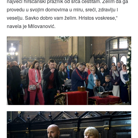
najveći hiršćanski praznik od srca čestitam. Želim da ga
provedu u svojim domovima u miru, sreći, zdravlju i
veselju. Savko dobro vam želim. Hristos voskrese,”
navela je Milovanović.