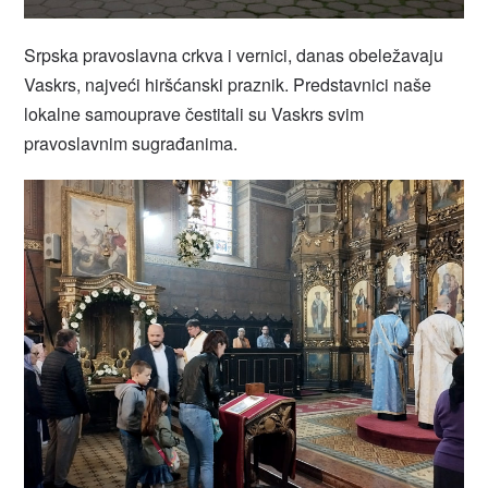
Srpska pravoslavna crkva i vernici, danas obeležavaju
Vaskrs, najveći hiršćanski praznik. Predstavnici naše
lokalne samouprave čestitali su Vaskrs svim
pravoslavnim sugrađanima.