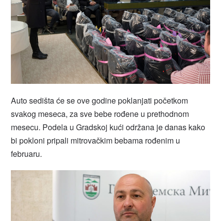
Auto sedišta će se ove godine poklanjati početkom
svakog meseca, za sve bebe rođene u prethodnom
mesecu. Podela u Gradskoj kući održana je danas kako
bi pokloni pripali mitrovačkim bebama rođenim u
februaru.