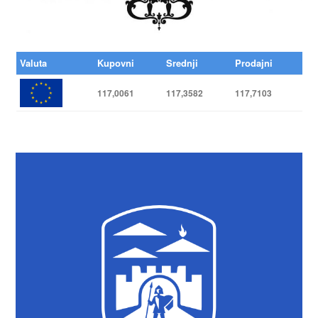
Valuta
Kupovni
Srednji
Prodajni
117,0061
117,3582
117,7103