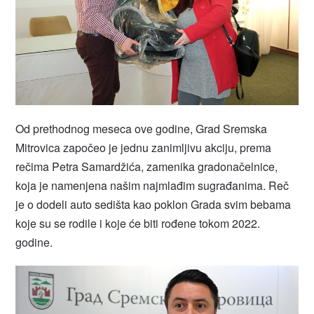
Od prethodnog meseca ove godine, Grad Sremska
Mitrovica započeo je jednu zanimljivu akciju, prema
rečima Petra Samardžića, zamenika gradonačelnice,
koja je namenjena našim najmlađim sugrađanima. Reč
je o dodeli auto sedišta kao poklon Grada svim bebama
koje su se rodile i koje će biti rođene tokom 2022.
godine.