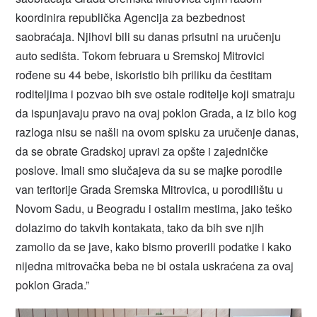
koordinira republička Agencija za bezbednost
saobraćaja. Njihovi bili su danas prisutni na uručenju
auto sedišta. Tokom februara u Sremskoj Mitrovici
rođene su 44 bebe, iskoristio bih priliku da čestitam
roditeljima i pozvao bih sve ostale roditelje koji smatraju
da ispunjavaju pravo na ovaj poklon Grada, a iz bilo kog
razloga nisu se našli na ovom spisku za uručenje danas,
da se obrate Gradskoj upravi za opšte i zajedničke
poslove. Imali smo slučajeva da su se majke porodile
van teritorije Grada Sremska Mitrovica, u porodilištu u
Novom Sadu, u Beogradu i ostalim mestima, jako teško
dolazimo do takvih kontakata, tako da bih sve njih
zamolio da se jave, kako bismo proverili podatke i kako
nijedna mitrovačka beba ne bi ostala uskraćena za ovaj
poklon Grada.”