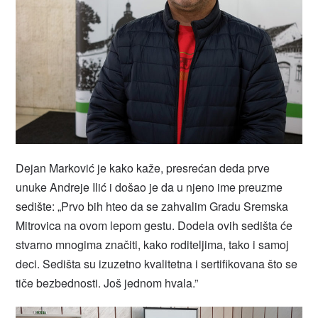
Dejan Marković je kako kaže, presrećan deda prve
unuke Andreje Ilić i došao je da u njeno ime preuzme
sedište: „Prvo bih hteo da se zahvalim Gradu Sremska
Mitrovica na ovom lepom gestu. Dodela ovih sedišta će
stvarno mnogima značiti, kako roditeljima, tako i samoj
deci. Sedišta su izuzetno kvalitetna i sertifikovana što se
tiče bezbednosti. Još jednom hvala.”