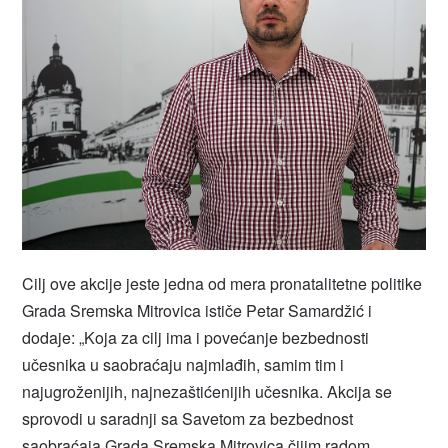
Cilj ove akcije jeste jedna od mera pronatalitetne politike
Grada Sremska Mitrovica ističe Petar Samardžić i
dodaje: „Koja za cilj ima i povećanje bezbednosti
učesnika u saobraćaju najmlađih, samim tim i
najugroženijih, najnezaštićenijih učesnika. Akcija se
sprovodi u saradnji sa Savetom za bezbednost
saobraćaja Grada Sremska Mitrovica čijim radom