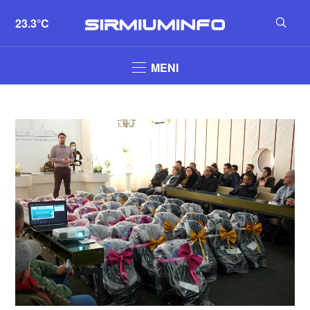
23.3°C
MENI