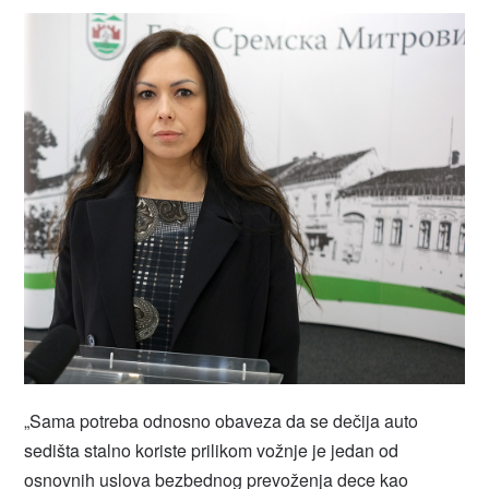
„Sama potreba odnosno obaveza da se dečija auto
sedišta stalno koriste prilikom vožnje je jedan od
osnovnih uslova bezbednog prevoženja dece kao