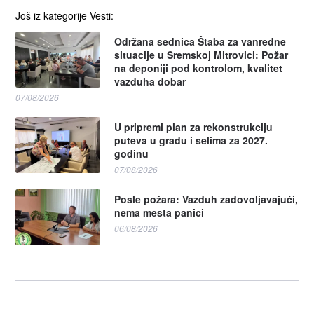
Još iz kategorije Vesti:
Održana sednica Štaba za vanredne
situacije u Sremskoj Mitrovici: Požar
na deponiji pod kontrolom, kvalitet
vazduha dobar
07/08/2026
U pripremi plan za rekonstrukciju
puteva u gradu i selima za 2027.
godinu
07/08/2026
Posle požara: Vazduh zadovoljavajući,
nema mesta panici
06/08/2026