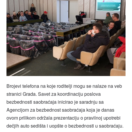
Brojevi telefona na koje roditelji mogu se nalaze na veb
stranici Grada. Savet za koordinaciju poslova
bezbednosti saobraćaja inicirao je saradnju sa
Agencijom za bezbednost saobraćaja koja je danas
ovom prilikom održala prezentaciju o pravilnoj upotrebi
dečjih auto sedišta i uopšte o bezbednosti u saobraćaju.