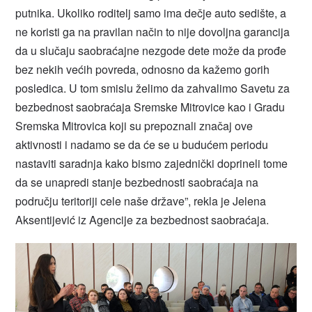
putnika. Ukoliko roditelj samo ima dečje auto sedište, a
ne koristi ga na pravilan način to nije dovoljna garancija
da u slučaju saobraćajne nezgode dete može da prođe
bez nekih većih povreda, odnosno da kažemo gorih
posledica. U tom smislu želimo da zahvalimo Savetu za
bezbednost saobraćaja Sremske Mitrovice kao i Gradu
Sremska Mitrovica koji su prepoznali značaj ove
aktivnosti i nadamo se da će se u budućem periodu
nastaviti saradnja kako bismo zajednički doprineli tome
da se unapredi stanje bezbednosti saobraćaja na
području teritoriji cele naše države”, rekla je Jelena
Aksentijević iz Agencije za bezbednost saobraćaja.