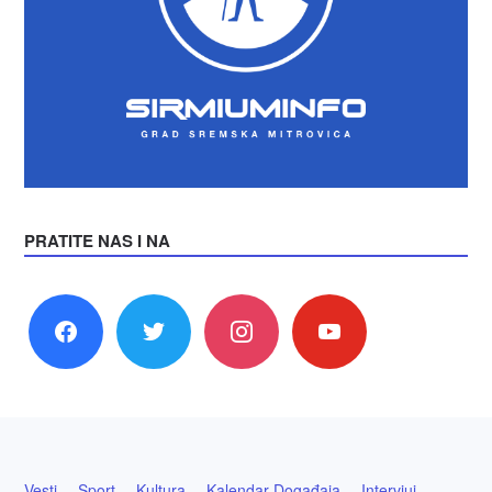
PRATITE NAS I NA
facebook
twitter
instagram
youtube
Vesti
Sport
Kultura
Kalendar Događaja
Intervjui