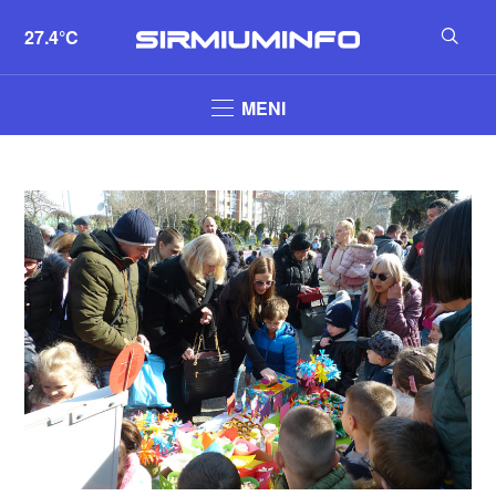
27.4°C
MENI