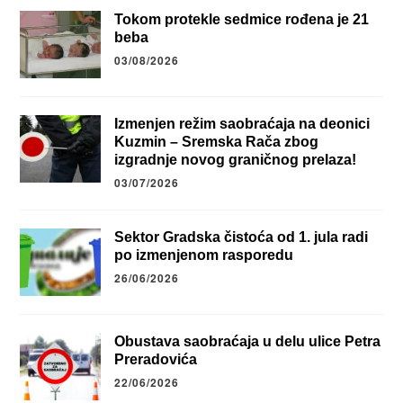
Tokom protekle sedmice rođena je 21
beba
03/08/2026
Izmenjen režim saobraćaja na deonici
Kuzmin – Sremska Rača zbog
izgradnje novog graničnog prelaza!
03/07/2026
Sektor Gradska čistoća od 1. jula radi
po izmenjenom rasporedu
26/06/2026
Obustava saobraćaja u delu ulice Petra
Preradovića
22/06/2026