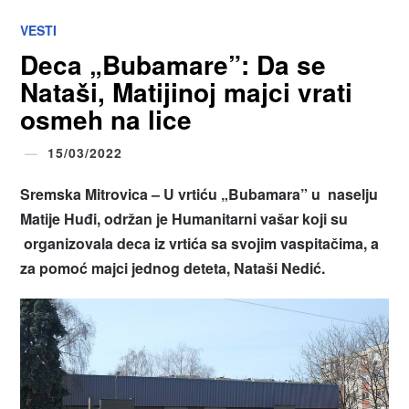
VESTI
Deca „Bubamare”: Da se
Nataši, Matijinoj majci vrati
osmeh na lice
15/03/2022
Sremska Mitrovica – U vrtiću „Bubamara” u naselju
Matije Huđi, održan je Humanitarni vašar koji su
organizovala deca iz vrtića sa svojim vaspitačima, a
za pomoć majci jednog deteta, Nataši Nedić.