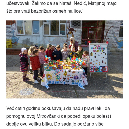
učestvovali. Želimo da se Nataši Nedić, Matijinoj majci
što pre vrati bezbrižan osmeh na lice.”
Već četiri godine pokušavaju da nađu pravi lek i da
pomognu ovoj Mitrovčanki da pobedi opaku bolest i
dobije ovu veliku bitku. Do sada je održano više