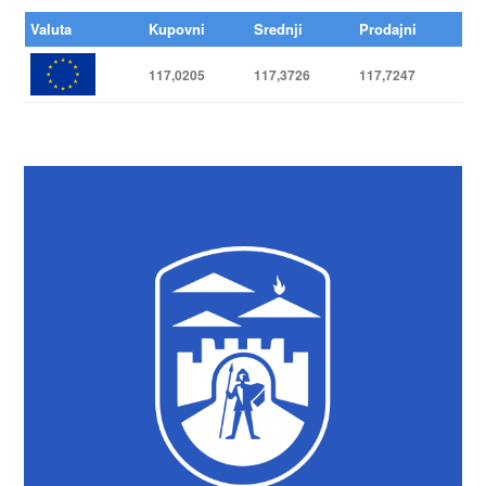
Valuta
Kupovni
Srednji
Prodajni
117,0205
117,3726
117,7247