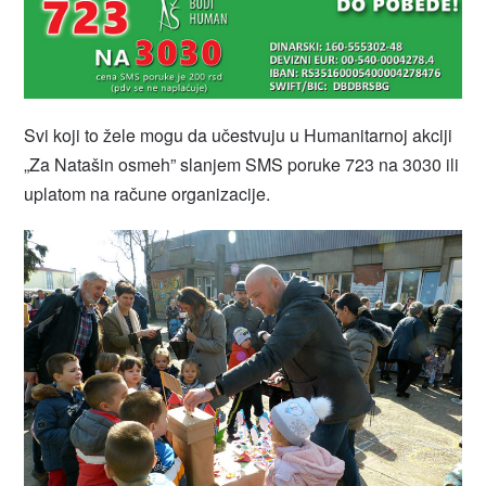
Svi koji to žele mogu da učestvuju u Humanitarnoj akciji
„Za Natašin osmeh” slanjem SMS poruke 723 na 3030 ili
uplatom na račune organizacije.