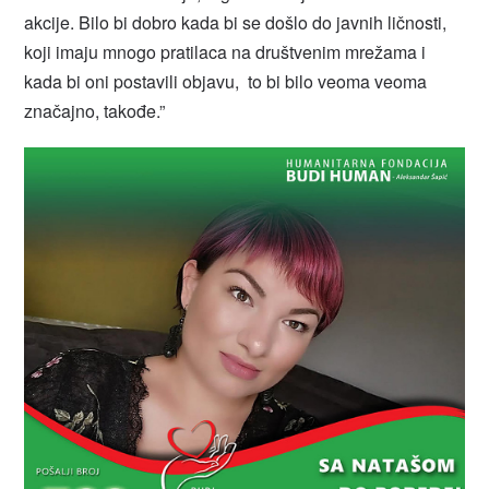
akcije. Bilo bi dobro kada bi se došlo do javnih ličnosti,
koji imaju mnogo pratilaca na društvenim mrežama i
kada bi oni postavili objavu, to bi bilo veoma veoma
značajno, takođe.”