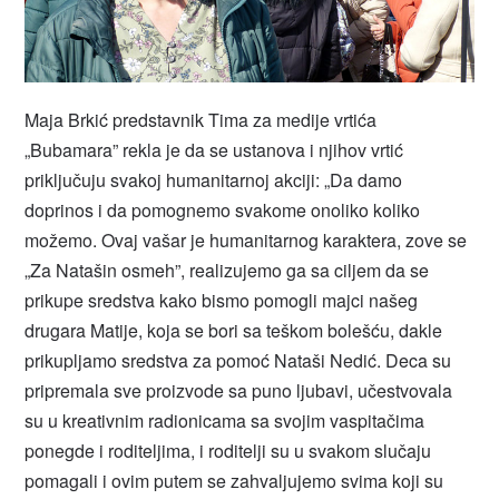
Maja Brkić predstavnik Tima za medije vrtića
„Bubamara” rekla je da se ustanova i njihov vrtić
priključuju svakoj humanitarnoj akciji: „Da damo
doprinos i da pomognemo svakome onoliko koliko
možemo. Ovaj vašar je humanitarnog karaktera, zove se
„Za Natašin osmeh”, realizujemo ga sa ciljem da se
prikupe sredstva kako bismo pomogli majci našeg
drugara Matije, koja se bori sa teškom bolešću, dakle
prikupljamo sredstva za pomoć Nataši Nedić. Deca su
pripremala sve proizvode sa puno ljubavi, učestvovala
su u kreativnim radionicama sa svojim vaspitačima
ponegde i roditeljima, i roditelji su u svakom slučaju
pomagali i ovim putem se zahvaljujemo svima koji su