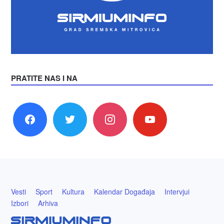
PRATITE NAS I NA
facebook
twitter
instagram
youtube
Vesti
Sport
Kultura
Kalendar Događaja
Intervjui
Izbori
Arhiva