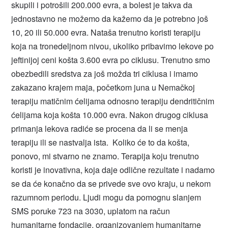
skupili i potrošili 200.000 evra, a bolest je takva da
jednostavno ne možemo da kažemo da je potrebno još
10, 20 ili 50.000 evra. Nataša trenutno koristi terapiju
koja na tronedeljnom nivou, ukoliko pribavimo lekove po
jeftinijoj ceni košta 3.600 evra po ciklusu. Trenutno smo
obezbedili sredstva za još možda tri ciklusa i imamo
zakazano krajem maja, početkom juna u Nemačkoj
terapiju matičnim ćelijama odnosno terapiju dendritičnim
ćelijama koja košta 10.000 evra. Nakon drugog ciklusa
primanja lekova radiće se procena da li se menja
terapiju ili se nastvalja ista. Koliko će to da košta,
ponovo, mi stvarno ne znamo. Terapija koju trenutno
koristi je inovativna, koja daje odlične rezultate i nadamo
se da će konačno da se privede sve ovo kraju, u nekom
razumnom periodu. Ljudi mogu da pomognu slanjem
SMS poruke 723 na 3030, uplatom na račun
humanitarne fondacije, organizovanjem humanitarne