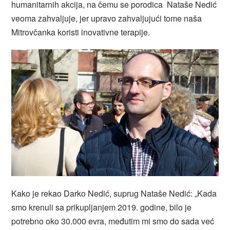
humanitarnih akcija, na čemu se porodica Nataše Nedić
veoma zahvaljuje, jer upravo zahvaljujući tome naša
Mitrovčanka koristi inovativne terapije.
Kako je rekao Darko Nedić, suprug Nataše Nedić: „Kada
smo krenuli sa prikupljanjem 2019. godine, bilo je
potrebno oko 30.000 evra, međutim mi smo do sada već