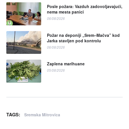
Posle požara: Vazduh zadovoljavajući,
nema mesta panici
06/08/2026
Požar na deponiji „Srem–Mačva” kod
Jarka stavljen pod kontrolu
06/08/2026
Zaplena marihuane
05/08/2026
TAGS:
Sremska Mitrovica