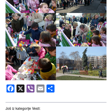
Facebook
X
Viber
Email
Share
Još iz kategorije Vesti: