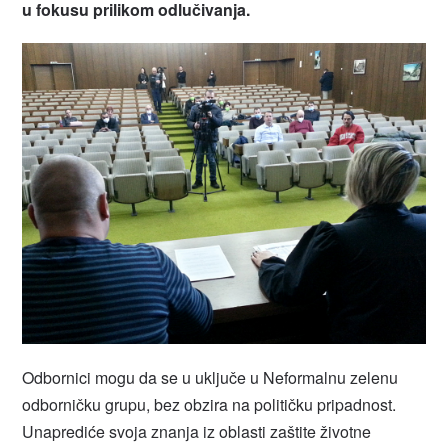
u fokusu prilikom odlučivanja.
Odbornici mogu da se u uključe u Neformalnu zelenu
odborničku grupu, bez obzira na političku pripadnost.
Unaprediće svoja znanja iz oblasti zaštite životne