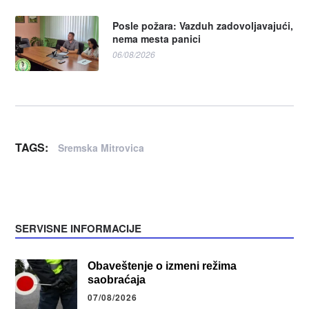
Posle požara: Vazduh zadovoljavajući,
nema mesta panici
06/08/2026
TAGS:
Sremska Mitrovica
SERVISNE INFORMACIJE
Obaveštenje o izmeni režima
saobraćaja
07/08/2026