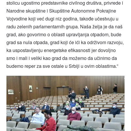
stolicu ugostimo predstavnike civilnog društva, privrede i
Narodne skupštine i Skupštine Autonomne Pokrajine
Vojvodine koji već dugi niz godina, takođe učestvuju u
radu zelenih parlamentarnih grupa. Naša želja je da naš
grad, ako govorimo o oblasti upravljanja otpadom, bude
grad sa nula otpada, grad koji će ići ka održivom razvoju,
ka uspostavljenju energetske efikasnosti jer dovoljno
smo i mali i veliki kao grad da možemo da učinimo da
budemo reper za sve ostale u Srbiji u ovim oblastima.”