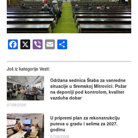
Facebook
X
Viber
Email
Share
Još iz kategorije Vesti:
Održana sednica Štaba za vanredne
situacije u Sremskoj Mitrovici: Požar
na deponiji pod kontrolom, kvalitet
vazduha dobar
07/08/2026
U pripremi plan za rekonstrukciju
puteva u gradu i selima za 2027.
godinu
07/08/2026