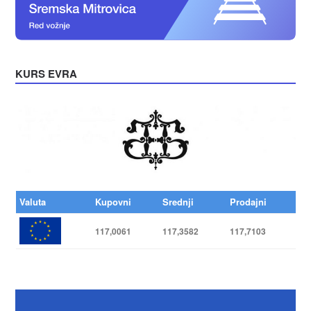
KURS EVRA
Valuta
Kupovni
Srednji
Prodajni
117,0061
117,3582
117,7103