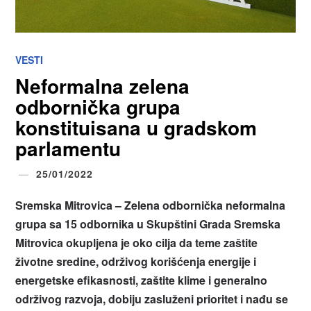
VESTI
Neformalna zelena
odbornička grupa
konstituisana u gradskom
parlamentu
25/01/2022
Sremska Mitrovica – Zelena odbornička neformalna
grupa sa 15 odbornika u Skupštini Grada Sremska
Mitrovica okupljena je oko cilja da teme zaštite
životne sredine, održivog korišćenja energije i
energetske efikasnosti, zaštite klime i generalno
održivog razvoja, dobiju zasluženi prioritet i nađu se