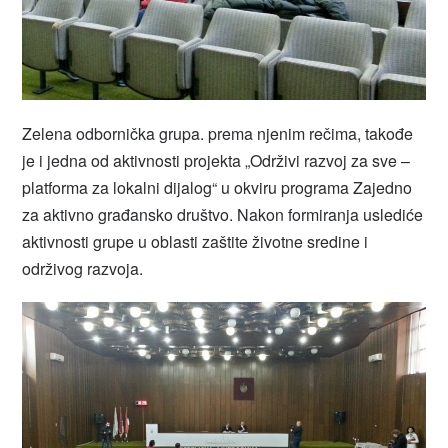
Zelena odbornička grupa. prema njenim rečima, takođe
je i jedna od aktivnosti projekta „Održivi razvoj za sve –
platforma za lokalni dijalog“ u okviru programa Zajedno
za aktivno građansko društvo. Nakon formiranja uslediće
aktivnosti grupe u oblasti zaštite životne sredine i
održivog razvoja.