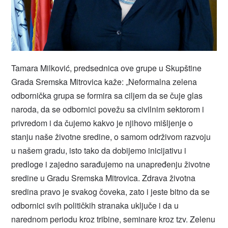
Tamara Milković, predsednica ove grupe u Skupštine
Grada Sremska Mitrovica kaže: „Neformalna zelena
odbornička grupa se formira sa ciljem da se čuje glas
naroda, da se odbornici povežu sa civilnim sektorom i
privredom i da čujemo kakvo je njihovo mišljenje o
stanju naše životne sredine, o samom održivom razvoju
u našem gradu, isto tako da dobijemo inicijativu i
predloge i zajedno sarađujemo na unapređenju životne
sredine u Gradu Sremska Mitrovica. Zdrava životna
sredina pravo je svakog čoveka, zato i jeste bitno da se
odbornici svih političkih stranaka uključe i da u
narednom periodu kroz tribine, seminare kroz tzv. Zelenu