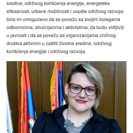
sredine, održivog korišćenja energije, energetske
efikasnosti, urbane mobilnosti i uopšte održivog razvoja;
biće im omogućeno da se povežu sa svojim kolegama
odbornicima, stručnjacima i aktivistima; da budu vidljiviji
u javnosti i da se povežu sa organizacijama civilnog
društva aktivnim u zaštiti životne sredine, održivog
korišćenja energije i održivog razvoja.