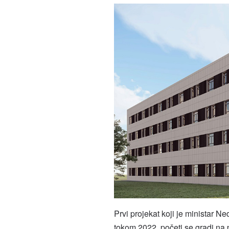
Prvi projekat koji je ministar N
tokom 2022. početi se gradi na p