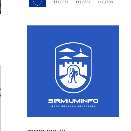
117,0061
117,3582
117,7103