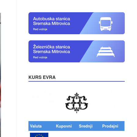
KURS EVRA
Valuta
Kupovni
Srednji
Prodajni