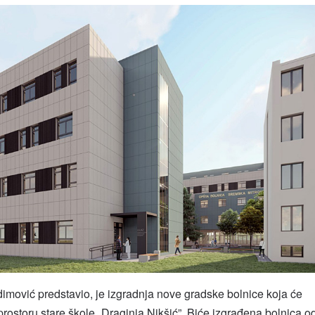
edimović predstavio, je izgradnja nove gradske bolnice koja će
rostoru stare škole „Draginja Nikšić”. Biće izgrađena bolnica o