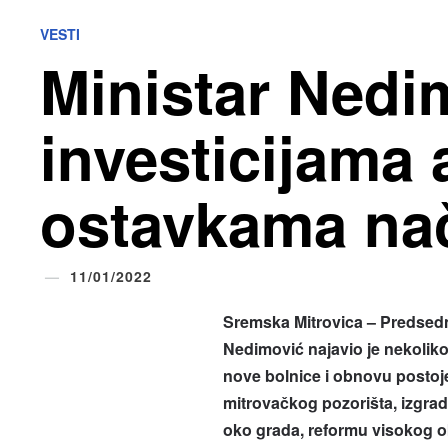
VESTI
Ministar Nedi
investicijama a
ostavkama na
11/01/2022
Sremska Mitrovica – Predsed
Nedimović najavio je nekoliko
nove bolnice i obnovu postoje
mitrovačkog pozorišta, izgrad
oko grada, reformu visokog o