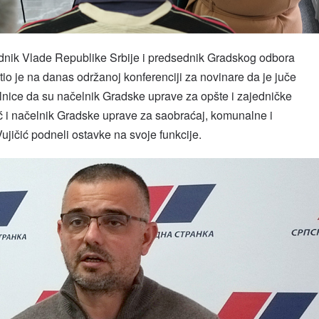
dnik Vlade Republike Srbije i predsednik Gradskog odbora
o je na danas održanoj konferenciji za novinare da je juče
nice da su načelnik Gradske uprave za opšte i zajedničke
ć i načelnik Gradske uprave za saobraćaj, komunalne i
ujičić podneli ostavke na svoje funkcije.