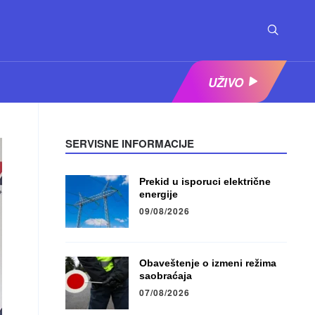
UŽIVO
SERVISNE INFORMACIJE
Prekid u isporuci električne
energije
09/08/2026
Obaveštenje o izmeni režima
saobraćaja
07/08/2026