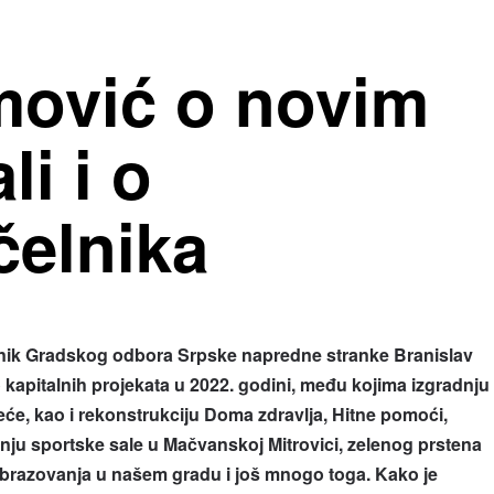
mović o novim
li i o
čelnika
nik Gradskog odbora Srpske napredne stranke Branislav
 kapitalnih projekata u 2022. godini, među kojima izgradnju
će, kao i rekonstrukciju Doma zdravlja, Hitne pomoći,
nju sportske sale u Mačvanskoj Mitrovici, zelenog prstena
brazovanja u našem gradu i još mnogo toga. Kako je