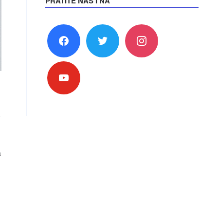
PRATITE NAS I NA
facebook
twitter
instagram
youtube
,
a