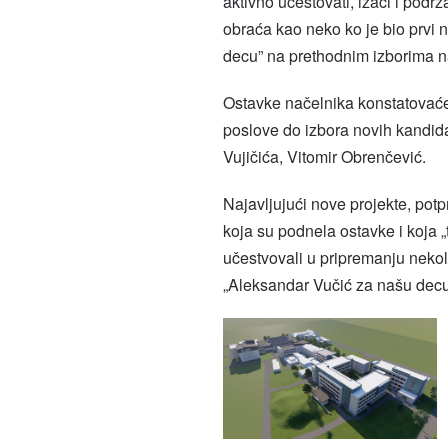
aktivno učestovati, izaći i podr
obraća kao neko ko je bio prvi 
decu” na prethodnim izborima n
Ostavke načelnika konstatovaće 
poslove do izbora novih kandida
Vujičića, Vitomir Obrenčević.
Najavljujući nove projekte, pot
koja su podnela ostavke i koja 
učestvovali u pripremanju nekoli
„Aleksandar Vučić za našu decu