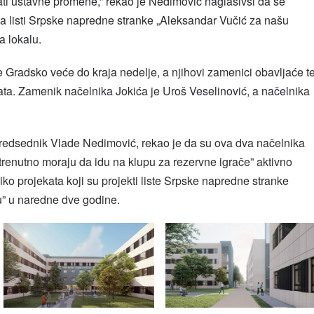
žati ustavne promene,” rekao je Nedimović naglasivši da se
na listi Srpske napredne stranke „Aleksandar Vučić za našu
a lokalu.
Gradsko veće do kraja nedelje, a njihovi zamenici obavljaće t
ta. Zamenik načelnika Jokića je Uroš Veselinović, a načelnika
predsednik Vlade Nedimović, rekao je da su ova dva načelnika
„trenutno moraju da idu na klupu za rezervne igrače” aktivno
ko projekata koji su projekti liste Srpske napredne stranke
” u naredne dve godine.