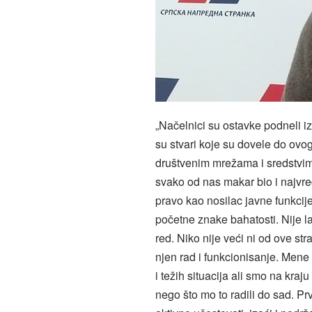
„Načelnici su ostavke podneli iz
su stvari koje su dovele do ovo
društvenim mrežama i sredstvima
svako od nas makar bio i najvred
pravo kao nosilac javne funkcij
početne znake bahatosti. Nije la
red. Niko nije veći ni od ove st
njen rad i funkcionisanje. Mene k
i težih situacija ali smo na kraj
nego što mo to radili do sad.