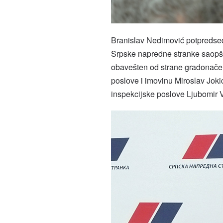
Branislav Nedimović potpredse
Srpske napredne stranke saopšti
obavešten od strane gradonačel
poslove i imovinu Miroslav Joki
inspekcijske poslove Ljubomir V