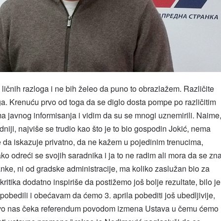
 ličnih razloga i ne bih želeo da puno to obrazlažem. Različite
ga. Krenuću prvo od toga da se diglo dosta pompe po različitim
 javnog informisanja i vidim da su se mnogi uznemirili. Naime
niji, najviše se trudio kao što je to bio gospodin Jokić, nema
e da iskazuje privatno, da ne kažem u pojedinim trenucima,
ko odreći se svojih saradnika i ja to ne radim ali mora da se zn
ranke, ni od gradske administracije, ma koliko zaslužan bio za
ritika dodatno inspiriše da postižemo još bolje rezultate, bilo je
u pobedili i obećavam da ćemo 3. aprila pobediti još ubedljivije,
 Prvo nas čeka referendum povodom izmena Ustava u čemu ćemo