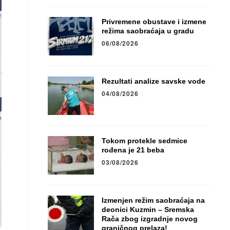
Privremene obustave i izmene
režima saobraćaja u gradu
06/08/2026
Rezultati analize savske vode
04/08/2026
Tokom protekle sedmice
rođena je 21 beba
03/08/2026
Izmenjen režim saobraćaja na
deonici Kuzmin – Sremska
Rača zbog izgradnje novog
graničnog prelaza!