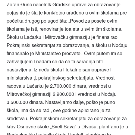
Zoran Đurić načelnik Gradske uprave za obrazovanje
pojasnio je šta je konkretno urađeno u ovim školama pre
početka drugog polugodišta: „Povod za posete ovim
školama je isti, renoviranje toaleta u svim tim školama.
Školu u Laćarku i Mitrovačku gimnaziju je finansirao
Pokrajinski sekretarijat za obrazovanje, a školu u Noćaju
finansiralo je Ministarstvo prosvete. Ovim putem im se
zahvaljujem i nadam se da će ta saradnja biti
nastavljena, između škola i lokalne samouprave i
ministarstva tj. pokrajinskog sekretarijata. Vrednost
radova u Laćarku je 2.700.000 dinara, vrednost u
Mitrovačkoj gimnaziji 2.900.000 i vrednost u Noćaju
3.500.000 dinara. Nastavljamo dalje, pošto je puno
škola, ima da se radi, ove godine aplicirano je za
sredstva u Pokrajinskom sekretarijatu za obrazovanje za
krov Osnovne škole „Sveti Sava” u Divošu, planirano je u
Radenkoviću izolacija škole i toaleti, planirano je