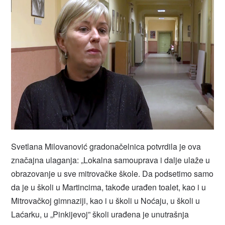
Svetlana Milovanović gradonačelnica potvrdila je ova
značajna ulaganja: „Lokalna samouprava i dalje ulaže u
obrazovanje u sve mitrovačke škole. Da podsetimo samo
da je u školi u Martincima, takođe urađen toalet, kao i u
Mitrovačkoj gimnaziji, kao i u školi u Noćaju, u školi u
Laćarku, u „Pinkijevoj” školi urađena je unutrašnja