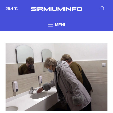
25.4°C
MENI