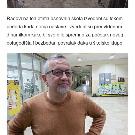
Radovi na toaletima osnovnih škola izvođeni su tokom
perioda kada nema nastave. Izvedeni su predviđenom
dinamikom kako bi sve bilo spremno za početak novog
polugodišta i bezbedan povratak đaka u školske klupe.