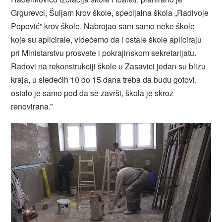
Grgurevci, Šuljam krov škole, specijalna škola „Radivoje
Popović” krov škole. Nabrojao sam samo neke škole
koje su aplicirale, videćemo da i ostale škole apliciraju
pri Ministarstvu prosvete i pokrajinskom sekretarijatu.
Radovi na rekonstrukciji škole u Zasavici jedan su blizu
kraja, u sledećih 10 do 15 dana treba da budu gotovi,
ostalo je samo pod da se završi, škola je skroz
renovirana.”