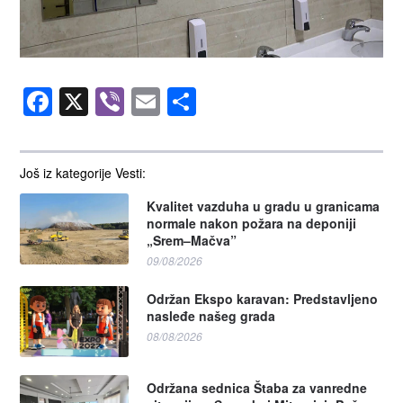
Facebook
X
Viber
Email
Share
Još iz kategorije Vesti:
Kvalitet vazduha u gradu u granicama
normale nakon požara na deponiji
„Srem–Mačva”
09/08/2026
Održan Ekspo karavan: Predstavljeno
nasleđe našeg grada
08/08/2026
Održana sednica Štaba za vanredne