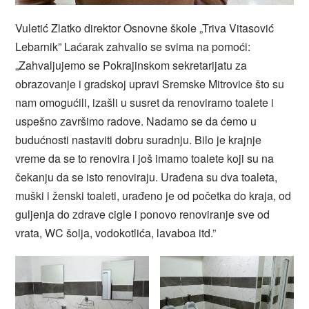
Vuletić Zlatko direktor Osnovne škole „Triva Vitasović
Lebarnik” Laćarak zahvalio se svima na pomoći:
„Zahvaljujemo se Pokrajinskom sekretarijatu za
obrazovanje i gradskoj upravi Sremske Mitrovice što su
nam omogućili, izašli u susret da renoviramo toalete i
uspešno završimo radove. Nadamo se da ćemo u
budućnosti nastaviti dobru suradnju. Bilo je krajnje
vreme da se to renovira i još imamo toalete koji su na
čekanju da se isto renoviraju. Urađena su dva toaleta,
muški i ženski toaleti, urađeno je od početka do kraja, od
guljenja do zdrave cigle i ponovo renoviranje sve od
vrata, WC šolja, vodokotlića, lavaboa itd.”