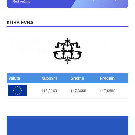
KURS EVRA
Valuta
Kupovni
Srednji
Prodajni
116,9940
117,3460
117,6980