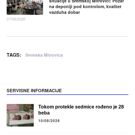
situacije u Sremskoj Mitrovici: Požar
na deponiji pod kontrolom, kvalitet
vazduha dobar
07/08/2026
TAGS:
Sremska Mitrovica
SERVISNE INFORMACIJE
Tokom protekle sedmice rođeno je 28
beba
10/08/2026