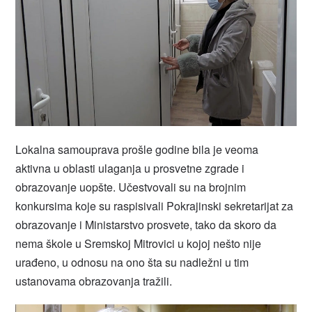
Lokalna samouprava prošle godine bila je veoma
aktivna u oblasti ulaganja u prosvetne zgrade i
obrazovanje uopšte. Učestvovali su na brojnim
konkursima koje su raspisivali Pokrajinski sekretarijat za
obrazovanje i Ministarstvo prosvete, tako da skoro da
nema škole u Sremskoj Mitrovici u kojoj nešto nije
urađeno, u odnosu na ono šta su nadležni u tim
ustanovama obrazovanja tražili.