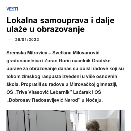
VESTI
Lokalna samouprava i dalje
ulaže u obrazovanje
26/01/2022
Sremska Mitrovica – Svetlana Milovanović
gradonačelnica i Zoran Đurić načelnik Gradske
uprave za obrazovanje danas su obišli radove koji su
tokom zimskog raspusta izvedeni u više osnovnih
škola. Propratili su radove u Mitrovačkoj gimnaziji,
OŠ „Triva Vitasović Lebarnik” Laćarak i OŠ
„Dobrosav Radosavljević Narod” u Noćaju.