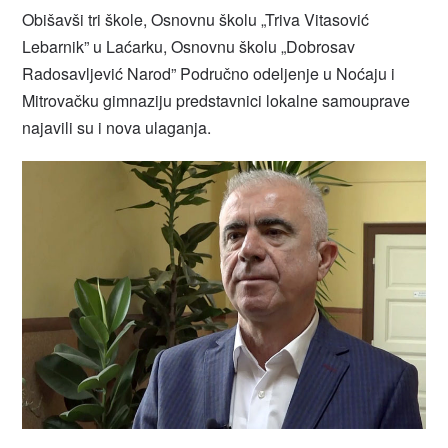
Obišavši tri škole, Osnovnu školu „Triva Vitasović
Lebarnik” u Laćarku, Osnovnu školu „Dobrosav
Radosavljević Narod” Područno odeljenje u Noćaju i
Mitrovačku gimnaziju predstavnici lokalne samouprave
najavili su i nova ulaganja.