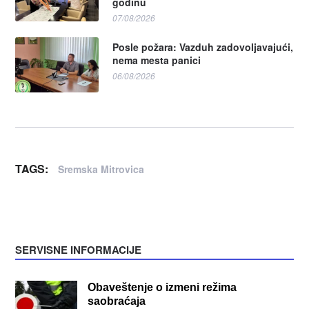
godinu
07/08/2026
Posle požara: Vazduh zadovoljavajući,
nema mesta panici
06/08/2026
TAGS:
Sremska Mitrovica
SERVISNE INFORMACIJE
Obaveštenje o izmeni režima
saobraćaja