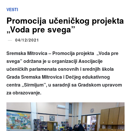
VESTI
Promocija učeničkog projekta
„Voda pre svega”
04/12/2021
Sremska Mitrovica – Promocija projekta „Voda pre
svega” održana je u organizaciji Asocijacije
učeničkih parlamenata osnovnih i srednjih škola
Grada Sremska Mitrovica i Dečjeg edukativnog
centra „Sirmijum”, u saradnji sa Gradskom upravom
za obrazovanje.