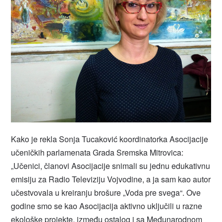
Kako je rekla Sonja Tucaković koordinatorka Asocijacije
učeničkih parlamenata Grada Sremska Mitrovica:
„Učenici, članovi Asocijacije snimali su jednu edukativnu
emisiju za Radio Televiziju Vojvodine, a ja sam kao autor
učestvovala u kreiranju brošure „Voda pre svega“. Ove
godine smo se kao Asocijacija aktivno uključili u razne
ekološke projekte, između ostalog i sa Međunarodnom