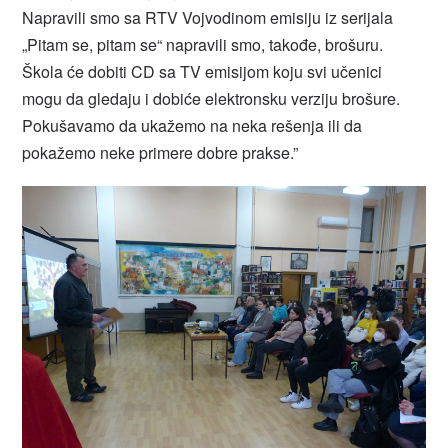
Napravili smo sa RTV Vojvodinom emisiju iz serijala
„Pitam se, pitam se“ napravili smo, takođe, brošuru.
Škola će dobiti CD sa TV emisijom koju svi učenici
mogu da gledaju i dobiće elektronsku verziju brošure.
Pokušavamo da ukažemo na neka rešenja ili da
pokažemo neke primere dobre prakse.”