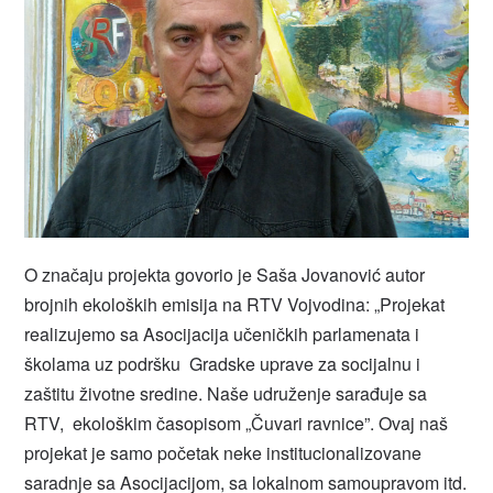
O značaju projekta govorio je Saša Jovanović autor
brojnih ekoloških emisija na RTV Vojvodina: „Projekat
realizujemo sa Asocijacija učeničkih parlamenata i
školama uz podršku Gradske uprave za socijalnu i
zaštitu životne sredine. Naše udruženje sarađuje sa
RTV, ekološkim časopisom „Čuvari ravnice”. Ovaj naš
projekat je samo početak neke institucionalizovane
saradnje sa Asocijacijom, sa lokalnom samoupravom itd.