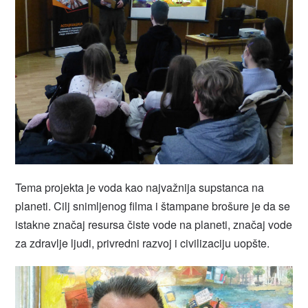
Tema projekta je voda kao najvažnija supstanca na
planeti. Cilj snimljenog filma i štampane brošure je da se
istakne značaj resursa čiste vode na planeti, značaj vode
za zdravlje ljudi, privredni razvoj i civilizaciju uopšte.