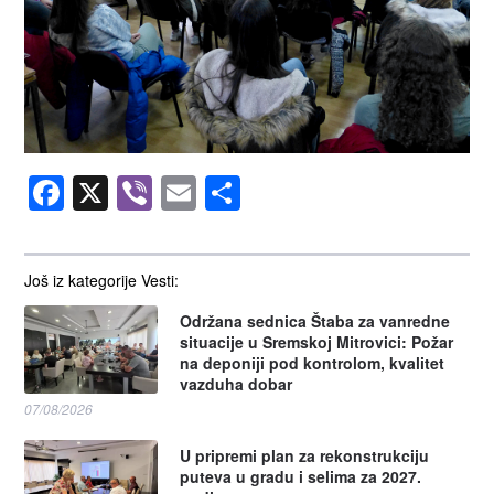
Facebook
X
Viber
Email
Share
Još iz kategorije Vesti:
Održana sednica Štaba za vanredne
situacije u Sremskoj Mitrovici: Požar
na deponiji pod kontrolom, kvalitet
vazduha dobar
07/08/2026
U pripremi plan za rekonstrukciju
puteva u gradu i selima za 2027.