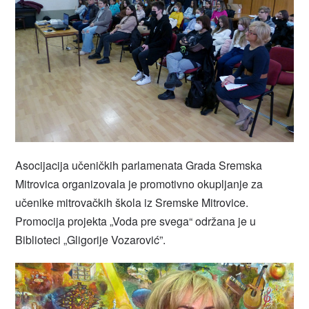
Asocijacija učeničkih parlamenata Grada Sremska
Mitrovica organizovala je promotivno okupljanje za
učenike mitrovačkih škola iz Sremske Mitrovice.
Promocija projekta „Voda pre svega“ održana je u
Biblioteci „Gligorije Vozarović”.