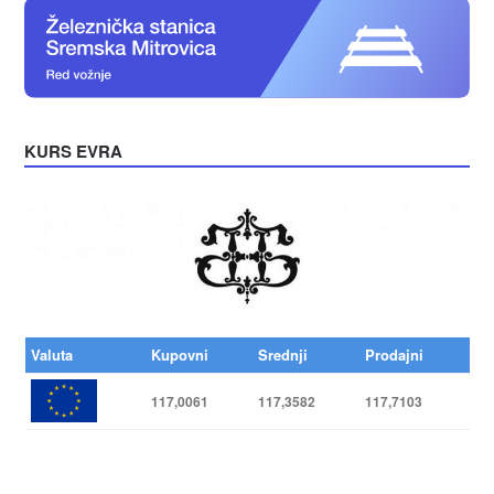
KURS EVRA
Valuta
Kupovni
Srednji
Prodajni
117,0061
117,3582
117,7103