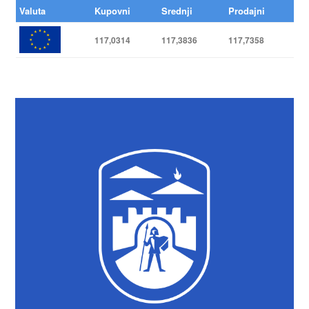
Valuta
Kupovni
Srednji
Prodajni
117,0314
117,3836
117,7358