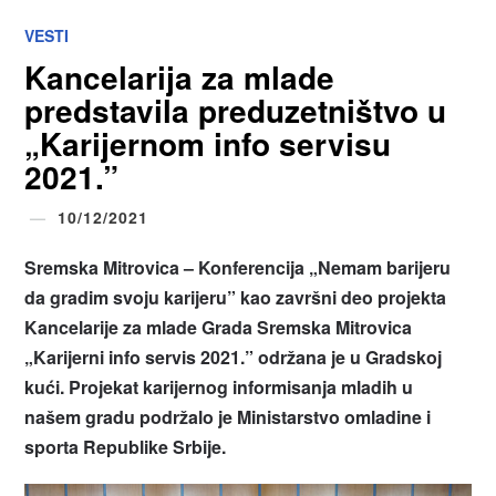
VESTI
Kancelarija za mlade
predstavila preduzetništvo u
„Karijernom info servisu
2021.”
10/12/2021
Sremska Mitrovica – Konferencija „Nemam barijeru
da gradim svoju karijeru” kao završni deo projekta
Kancelarije za mlade Grada Sremska Mitrovica
„Karijerni info servis 2021.” održana je u Gradskoj
kući. Projekat karijernog informisanja mladih u
našem gradu podržalo je Ministarstvo omladine i
sporta Republike Srbije.