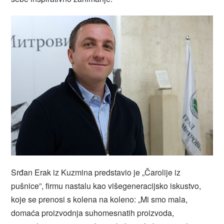
Srđan Erak iz Kuzmina predstavio je „Čarolije iz
pušnice”, firmu nastalu kao višegeneracijsko iskustvo,
koje se prenosi s kolena na koleno: „Mi smo mala,
domaća proizvodnja suhomesnatih proizvoda,