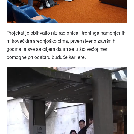
Projekat je obihvatio niz radionica i treninga namenjenih
mitrovačkim srednjoškolcima, prvenstveno završnih
godina, a sve sa ciljem da im se u što većoj meri
pomogne pri odabiru buduće karijere.