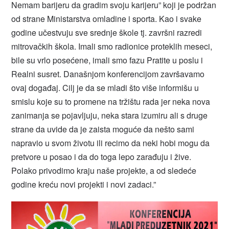
Nemam barijeru da gradim svoju karijeru” koji je podržan
od strane Ministarstva omladine i sporta. Kao i svake
godine učestvuju sve srednje škole tj. završni razredi
mitrovačkih škola. Imali smo radionice proteklih meseci,
bile su vrlo posećene, imali smo fazu Pratite u poslu i
Realni susret. Današnjom konferencijom završavamo
ovaj događaj. Cilj je da se mladi što više informišu u
smislu koje su to promene na tržištu rada jer neka nova
zanimanja se pojavljuju, neka stara izumiru ali s druge
strane da uvide da je zaista moguće da nešto sami
napravio u svom životu ili recimo da neki hobi mogu da
pretvore u posao i da do toga lepo zarađuju i žive.
Polako privodimo kraju naše projekte, a od sledeće
godine kreću novi projekti i novi zadaci.”