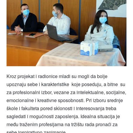
Kroz projekat i radionice mladi su mogli da bolje
upoznaju sebe i karakteristike koje poseduju, a bitne su
za profesionalni izbor, vezane za intelektualne, socijalne,
emocionalne i kreativne sposobnosti. Pri izboru srednje
škole i fakulteta pored sklonosti i interesovanja treba
sagledati i mogućnosti zaposlenja. Idealna situacija je
među traženim profesijama na tržištu rada pronaći za
sebe inspirativno zanimanje.