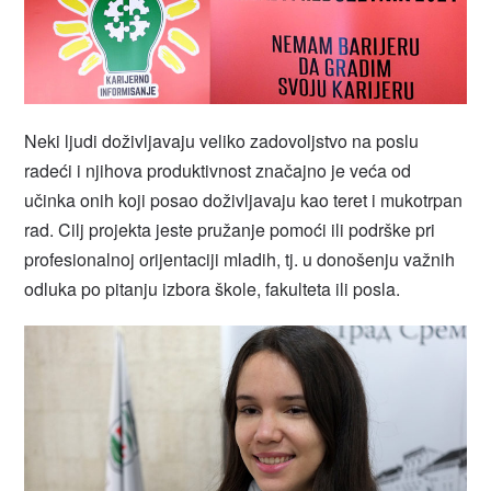
Neki ljudi doživljavaju veliko zadovoljstvo na poslu
radeći i njihova produktivnost značajno je veća od
učinka onih koji posao doživljavaju kao teret i mukotrpan
rad. Cilj projekta jeste pružanje pomoći ili podrške pri
profesionalnoj orijentaciji mladih, tj. u donošenju važnih
odluka po pitanju izbora škole, fakulteta ili posla.