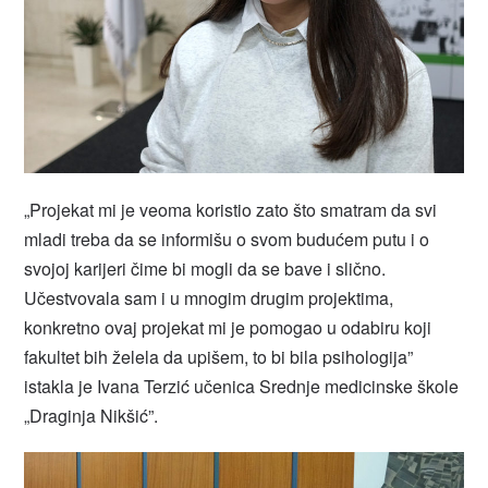
„Projekat mi je veoma koristio zato što smatram da svi
mladi treba da se informišu o svom budućem putu i o
svojoj karijeri čime bi mogli da se bave i slično.
Učestvovala sam i u mnogim drugim projektima,
konkretno ovaj projekat mi je pomogao u odabiru koji
fakultet bih želela da upišem, to bi bila psihologija”
istakla je Ivana Terzić učenica Srednje medicinske škole
„Draginja Nikšić”.