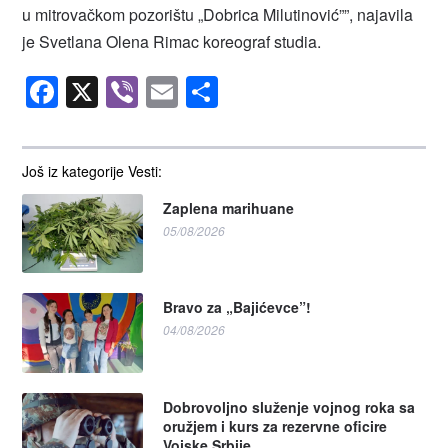
u mitrovačkom pozorištu „Dobrica Milutinović””, najavila
je Svetlana Olena Rimac koreograf studia.
Facebook
X
Viber
Email
Share
Još iz kategorije Vesti:
Zaplena marihuane
05/08/2026
Bravo za „Bajićevce”!
04/08/2026
Dobrovoljno služenje vojnog roka sa
oružjem i kurs za rezervne oficire
Vojske Srbije