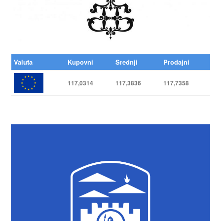
Valuta
Kupovni
Srednji
Prodajni
117,0314
117,3836
117,7358