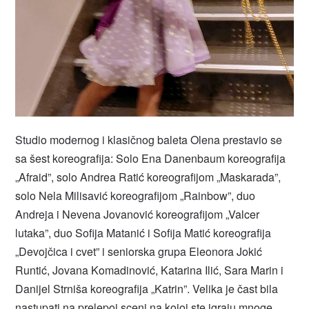
Studio modernog i klasičnog baleta Olena prestavio se
sa šest koreografija: Solo Ena Danenbaum koreografija
„Afraid”, solo Andrea Ratić koreografijom „Maskarada”,
solo Nela Milisavić koreografijom „Rainbow”, duo
Andreja i Nevena Jovanović koreografijom „Valcer
lutaka”, duo Sofija Matanić i Sofija Matić koreografija
„Devojčica i cvet” i seniorska grupa Eleonora Jokić
Runtić, Jovana Komadinović, Katarina Ilić, Sara Marin i
Danijel Strniša koreografija „Katrin”. Velika je čast bila
nastupati na prelepoj sceni na kojoj ste igraju mnoge