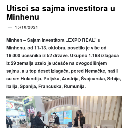
Utisci sa sajma investitora u
Minhenu
15/10/2021
Minhen – Sajam investitora „EXPO REAL” u
Minhenu, od 11-13. oktobra, posetilo je više od
19.000 učesnika iz 52 države. Ukupno 1.198 izlagača
iz 29 zemalja uzelo je učešće na ovogodišnjem
sajmu, a u top deset izlagača, pored Nemačke, našli
su se: Holandija, Poljska, Austrija, Švajcarska, Srbija,
Italija, Španija, Francuska, Rumunija.