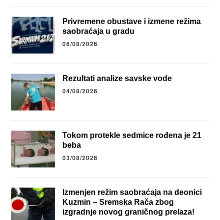
Privremene obustave i izmene režima
saobraćaja u gradu
06/08/2026
Rezultati analize savske vode
04/08/2026
Tokom protekle sedmice rođena je 21
beba
03/08/2026
Izmenjen režim saobraćaja na deonici
Kuzmin – Sremska Rača zbog
izgradnje novog graničnog prelaza!