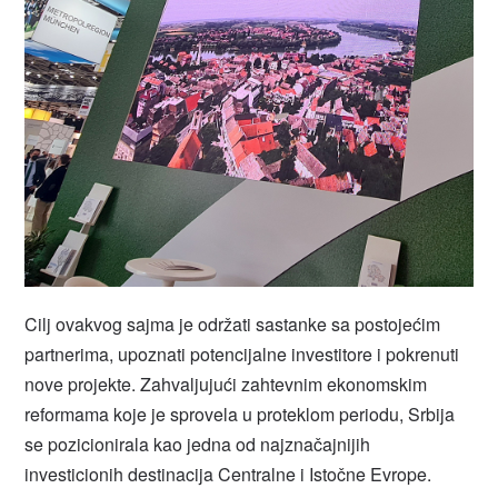
Cilj ovakvog sajma je održati sastanke sa postojećim
partnerima, upoznati potencijalne investitore i pokrenuti
nove projekte. Zahvaljujući zahtevnim ekonomskim
reformama koje je sprovela u proteklom periodu, Srbija
se pozicionirala kao jedna od najznačajnijih
investicionih destinacija Centralne i Istočne Evrope.