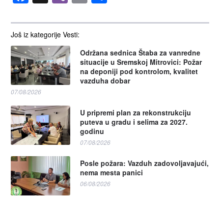
Još iz kategorije Vesti:
Održana sednica Štaba za vanredne
situacije u Sremskoj Mitrovici: Požar
na deponiji pod kontrolom, kvalitet
vazduha dobar
07/08/2026
U pripremi plan za rekonstrukciju
puteva u gradu i selima za 2027.
godinu
07/08/2026
Posle požara: Vazduh zadovoljavajući,
nema mesta panici
06/08/2026