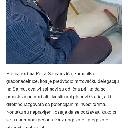
Prema rečima Petra Samardžića, zamenika
gradonačelnice, koji je predvodio mitrovačku delegaciju
na Sajmu, ovakvi sajmovi su odlična prilika da se
predstave potencijali i ivesticioni planovi Grada, ali i
direktno razgovara sa potencijalnim investitorima.
Kontakti su napravljeni, ostaje da se održavaju kako bi
se u narednom periodu, kroz dogovore i pregovore
planovi i realizovali.