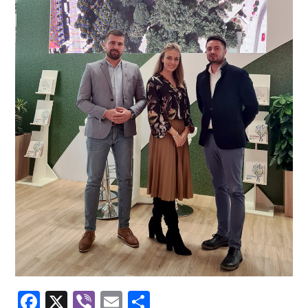
Facebook
X
Viber
Email
Share