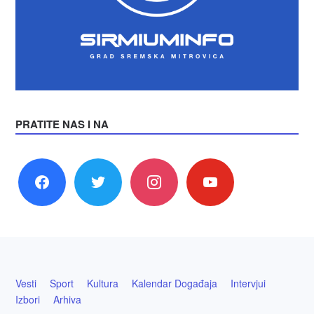
PRATITE NAS I NA
facebook
twitter
instagram
youtube
Vesti
Sport
Kultura
Kalendar Događaja
Intervjui
Izbori
Arhiva