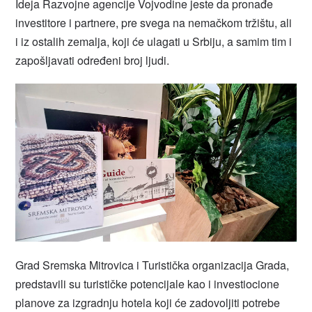
Ideja Razvojne agencije Vojvodine jeste da pronađe
investitore i partnere, pre svega na nemačkom tržištu, ali
i iz ostalih zemalja, koji će ulagati u Srbiju, a samim tim i
zapošljavati određeni broj ljudi.
Grad Sremska Mitrovica i Turistička organizacija Grada,
predstavili su turističke potencijale kao i investiocione
planove za izgradnju hotela koji će zadovoljiti potrebe