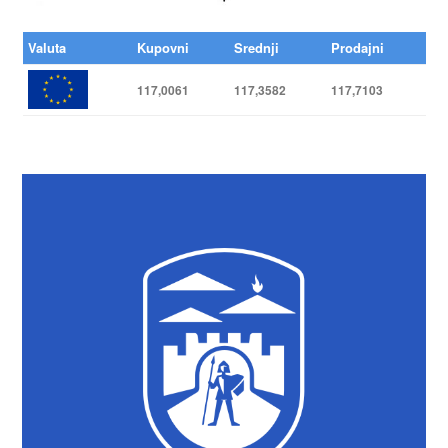
Valuta
Kupovni
Srednji
Prodajni
117,0061
117,3582
117,7103