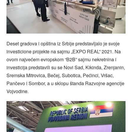
Deset gradova i opština iz Srbije predstavljalo je svoje
investicione projekte na sajmu „EXPO REAL” 2021. Na
ovom najvećem evropskom “B2B” sajmu nekretnina i
investicija predstavili su se Novi Sad, Kikinda, Zrenjanin,
Sremska Mitrovica, Bečej, Subotica, Pećinci, Vršac,
Pančevo i Sombor, a u sklopu štanda Razvojne agencije
Vojvodine.